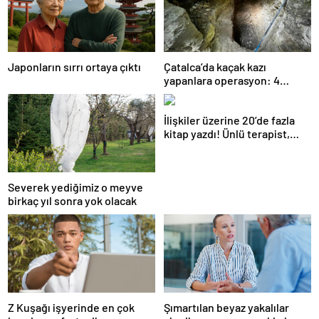
Japonların sırrı ortaya çıktı
Çatalca’da kaçak kazı
yapanlara operasyon: 4
gözaltı
İlişkiler üzerine 20’de fazla
kitap yazdı! Ünlü terapist,
boşanmaların gerçek
suçlularını açıklıyor
Severek yediğimiz o meyve
birkaç yıl sonra yok olacak
Z Kuşağı işyerinde en çok
Şımartılan beyaz yakalılar