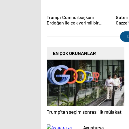
Trump: Cumhurbaşkanı
Guterre
Erdoğan ile çok verimli bir
Gazze’
görüşme gerçekleştirdim
uyarı
D
EN ÇOK OKUNANLAR
Trump’tan seçim sonrası ilk mülakat
Avusturya