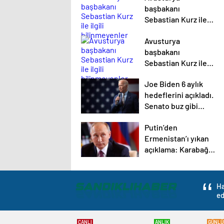
başbakanı
Sebastian Kurz ile
ilgili bilinmeyenler
Avusturya
başbakanı
Sebastian Kurz ile
ilgili bilinmeyenler
Joe Biden 6 aylık
hedeflerini açıkladı.
Senato buz gibi…
Putin’den
Ermenistan’ı yıkan
açıklama: Karabağ
Azerbaycan’ın
ayrılmaz bir
parçasıdır!
Ha
ed
CANLI
ANLIK
GÜNLÜ