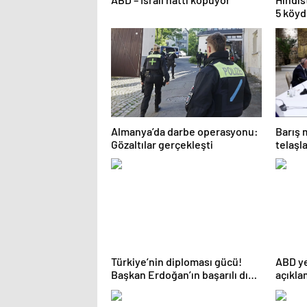
5 köyd
Almanya’da darbe operasyonu:
Barış 
Gözaltılar gerçekleşti
telaşl
Erdoğa
‘Yunani
Türkiye’nin diploması gücü!
ABD ye
Başkan Erdoğan’ın başarılı dış
açıkla
politikası dünyaya umut oluyor
günde