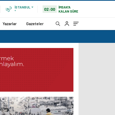
İMSAK'A
İSTANBUL
02:00
KALAN SÜRE
°
Yazarlar
Gazeteler