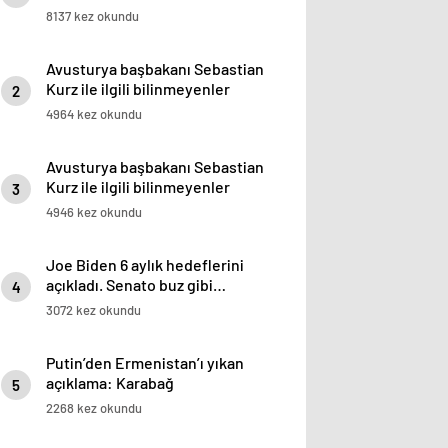
8137 kez okundu
Avusturya başbakanı Sebastian
Kurz ile ilgili bilinmeyenler
2
4964 kez okundu
Avusturya başbakanı Sebastian
Kurz ile ilgili bilinmeyenler
3
4946 kez okundu
Joe Biden 6 aylık hedeflerini
açıkladı. Senato buz gibi…
4
3072 kez okundu
Putin’den Ermenistan’ı yıkan
açıklama: Karabağ
5
Azerbaycan’ın ayrılmaz bir
2268 kez okundu
parçasıdır!