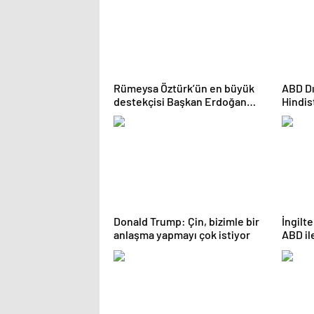
Rümeysa Öztürk’ün en büyük
ABD Dı
destekçisi Başkan Erdoğan
Hindis
oldu! “İlk andan itibaren takip
etti”
Donald Trump: Çin, bizimle bir
İngilt
anlaşma yapmayı çok istiyor
ABD il
inanıl
oluştu