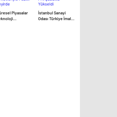
üresel Piyasalar
İstanbul Sanayi
eknoloji
Odası Türkiye İmalat
rketleriyle Pozitif
PMI Şubatta
eyirde
Yükseldi