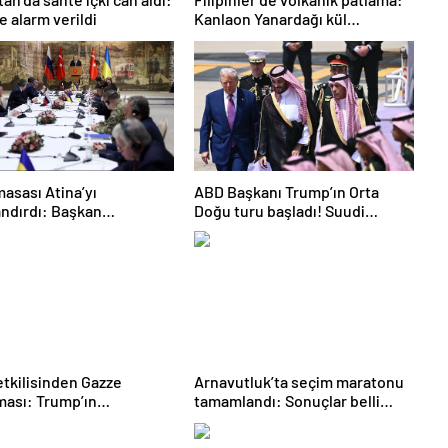
e alarm verildi
Kanlaon Yanardağı kül
püskürdü
masası Atina’yı
ABD Başkanı Trump’ın Orta
andırdı: Başkan
Doğu turu başladı! Suudi
n’ın hamleleri korkuttu!
Arabistan’a ayak bastı
stan için risk taşıyor’
tkilisinden Gazze
Arnavutluk’ta seçim maratonu
ması: Trump’ın
tamamlandı: Sonuçlar belli
minde ateşkes var
oldu