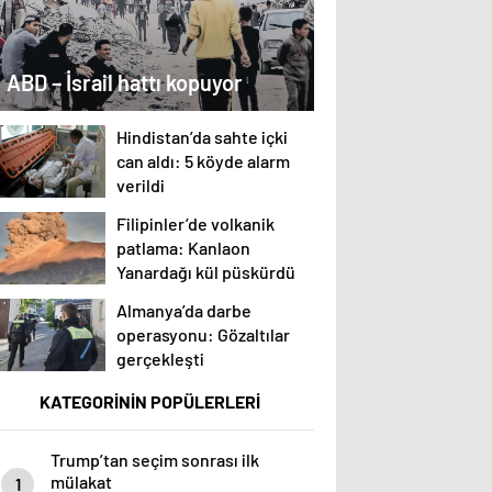
ABD – İsrail hattı kopuyor
Hindistan’da sahte içki
can aldı: 5 köyde alarm
verildi
Filipinler’de volkanik
patlama: Kanlaon
Yanardağı kül püskürdü
Almanya’da darbe
operasyonu: Gözaltılar
gerçekleşti
KATEGORİNİN POPÜLERLERİ
Trump’tan seçim sonrası ilk
mülakat
1