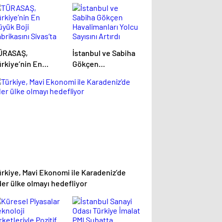
ÜRASAŞ,
İstanbul ve Sabiha
ürkiye’nin En
Gökçen
üyük Boji
Havalimanları Yolcu
brikasını Sivas’ta
Sayısını Artırdı
uruyor
ürkiye, Mavi Ekonomi ile Karadeniz’de
der ülke olmayı hedefliyor