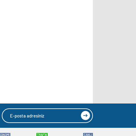
KONOMİ
TRAFİK
CANLI