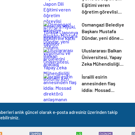
Eğitimi veren
öğretim görevlisi
Ichimura Miyuki,
Osmangazi Belediye
Türkiye-Japonya
Başkanı Mustafa
ilişkilerine katkı
Dündar, yeni dönem
sağlıyor
vizyonunu ve
Uluslararası Balkan
projelerini açıkladı
Üniversitesi, Yapay
Zeka Mühendisliği
Bölümü Açtı
İsrailli esirin
annesinden flaş
iddia: Mossad
direktörü
anlaşmanın
mümkün olmadığını
berleri anlık güncel olarak e-posta adresiniz üzerinden takip
söyledi
ebilirsiniz.
K
TAHMİNİ
LİG
EKONOMİ
E