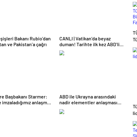
T
şişleri Bakanı Rubio’dan
CANLI | Vatikan’da beyaz
T
tan ve Pakistan’a çağrı
duman! Tarihte ilk kez ABD’li
B
Papa seçildi: Robert Francis
Fa
Prevost: 14. Leo
K
ere Başbakanı Starmer:
ABD ile Ukrayna arasındaki
e imzaladığımız anlaşma
nadir elementler anlaşması
T
maz bir platform
resmen yürürlüğe girdi
li
racak