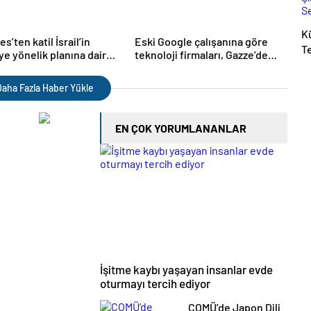
K
s’ten katil İsrail’in
Eski Google çalışanına göre
T
ye yönelik planına dair
teknoloji firmaları, Gazze’de
Şi
silah şirketleri kadar suçlu
S
aha Fazla Haber Yükle
EN ÇOK YORUMLANANLAR
İşitme kaybı yaşayan insanlar evde
oturmayı tercih ediyor
ÇOMÜ’de Japon Dili