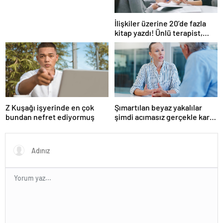
İlişkiler üzerine 20’de fazla
kitap yazdı! Ünlü terapist,
boşanmaların gerçek
suçlularını açıklıyor
Z Kuşağı işyerinde en çok
Şımartılan beyaz yakalılar
bundan nefret ediyormuş
şimdi acımasız gerçekle karşı
karşıya