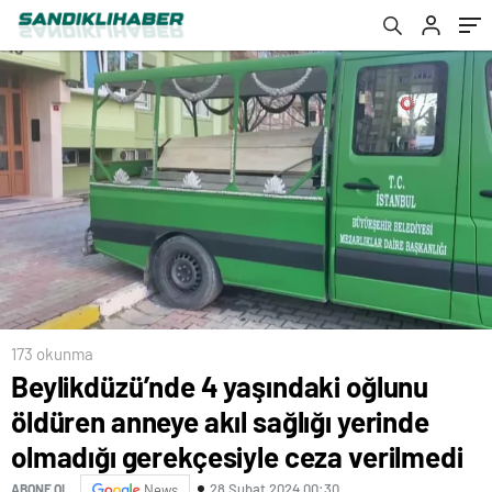
gerekçesiyle ceza verilmedi
173 okunma
Beylikdüzü’nde 4 yaşındaki oğlunu
öldüren anneye akıl sağlığı yerinde
olmadığı gerekçesiyle ceza verilmedi
28 Şubat 2024 00:30
ABONE OL
News