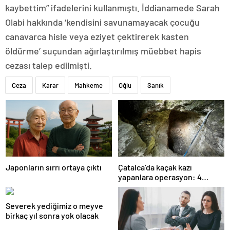
kaybettim” ifadelerini kullanmıştı. İddianamede Sarah
Olabi hakkında ‘kendisini savunamayacak çocuğu
canavarca hisle veya eziyet çektirerek kasten
öldürme’ suçundan ağırlaştırılmış müebbet hapis
cezası talep edilmişti.
Ceza
Karar
Mahkeme
Oğlu
Sanık
Japonların sırrı ortaya çıktı
Çatalca’da kaçak kazı
yapanlara operasyon: 4
gözaltı
Severek yediğimiz o meyve
birkaç yıl sonra yok olacak