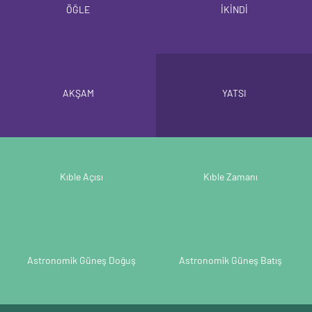
ÖĞLE
İKİNDİ
AKŞAM
YATSI
Kıble Açısı
Kıble Zamanı
Astronomik Güneş Doğuş
Astronomik Güneş Batış