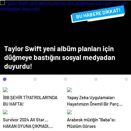
BU HABERE DİKKAT!
FLAŞ FLAŞ...
SON DAKİKA
Taylor Swift yeni albüm planları için
düğmeye bastığını sosyal medyadan
duyurdu!
İBB ŞEHİR TİYATROLARI’NDA
Yapay Zeka Uygulamaları
BU HAFTA!
Hayatımızın Önemli Bir Parçası
Haline Geliyor
Survivor 2024 All Star…
Arabesk müziğin “Baba”sı:
HAKAN OYUNA ÇIKMADI,
Müslüm Gürses