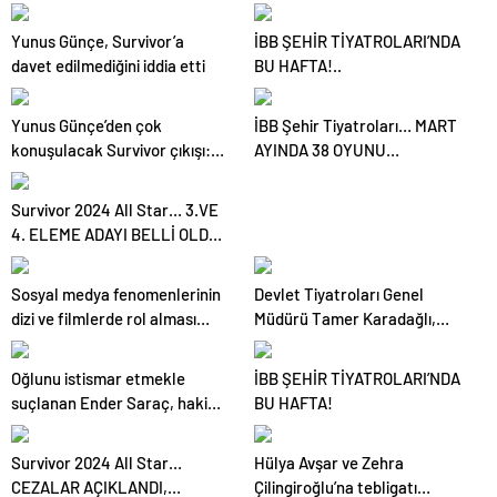
İKİNCİ ELEME ADAYI KİM
OLDU?
Yunus Günçe, Survivor’a
İBB ŞEHİR TİYATROLARI’NDA
davet edilmediğini iddia etti
BU HAFTA!..
Yunus Günçe’den çok
İBB Şehir Tiyatroları… MART
konuşulacak Survivor çıkışı:
AYINDA 38 OYUNU
Davet edilmeme rağmen
SEYİRCİYLE
videolarımdan dolayı beni
BULUŞTURUYOR!
Survivor 2024 All Star… 3.VE
almadılar
4. ELEME ADAYI BELLİ OLDU,
SAKATLIKLAR ÜZDÜ!
Sosyal medya fenomenlerinin
Devlet Tiyatroları Genel
dizi ve filmlerde rol alması
Müdürü Tamer Karadağlı,
tartışmalara neden oluyor
EGEKAF 24’e konuk oldu
Oğlunu istismar etmekle
İBB ŞEHİR TİYATROLARI’NDA
suçlanan Ender Saraç, hakim
BU HAFTA!
karşısında gözyaşlarına
boğuldu
Survivor 2024 All Star…
Hülya Avşar ve Zehra
CEZALAR AÇIKLANDI,
Çilingiroğlu’na tebligatı