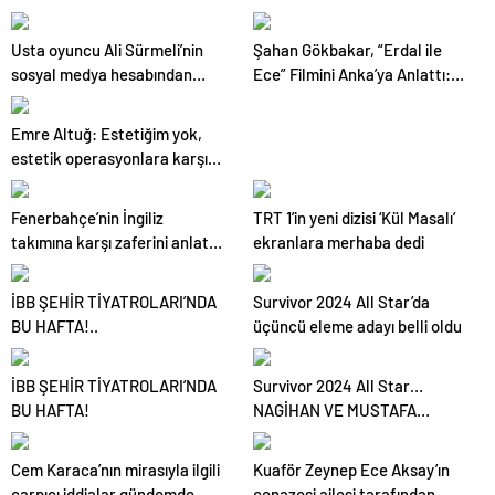
ÜÇÜNCÜ ELEME ADAYI BELLİ
dağıtan kurye hakkında dava
OLDU!
açıldı
Usta oyuncu Ali Sürmeli’nin
Şahan Gökbakar, “Erdal ile
sosyal medya hesabından
Ece” Filmini Anka’ya Anlattı:
yapılan paylaşımlarla ilgili
“İzlediği Zaman Herkesin ‘Biz
açıklama
de Böyleyiz, Sen de Böylesin’
Emre Altuğ: Estetiğim yok,
Diyeceği Bir Hikâye”
estetik operasyonlara karşı
değilim
Fenerbahçe’nin İngiliz
TRT 1’in yeni dizisi ‘Kül Masalı’
takımına karşı zaferini anlatan
ekranlara merhaba dedi
film galası yapıldı
İBB ŞEHİR TİYATROLARI’NDA
Survivor 2024 All Star’da
BU HAFTA!..
üçüncü eleme adayı belli oldu
İBB ŞEHİR TİYATROLARI’NDA
Survivor 2024 All Star…
BU HAFTA!
NAGİHAN VE MUSTAFA
KEMAL İÇİN TEHLİKE
ÇANLARI, DİSKALİFİYE Mİ
Cem Karaca’nın mirasıyla ilgili
Kuaför Zeynep Ece Aksay’ın
OLACAKLAR?
çarpıcı iddialar gündemde
cenazesi ailesi tarafından