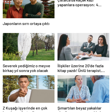
yapanlara operasyon: 4
gözaltı
Japonların sırrı ortaya çıktı
Severek yediğimiz o meyve
İlişkiler üzerine 20’de fazla
birkaç yıl sonra yok olacak
kitap yazdı! Ünlü terapist,
boşanmaların gerçek
suçlularını açıklıyor
Z Kuşağı işyerinde en çok
Şımartılan beyaz yakalılar