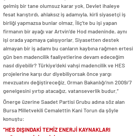
gelmiş bir tane olumsuz karar yok. Devlet ihaleye
fesat karıştırdı, ahlaksız iş adamıyla, kirli siyasetçi iş
birliği yapmazsa bunlar olmaz. İliç’te bu işi yapan
firmanın bir ayağı var Artvin’de Hod madeninde, aynı
işi orada yapmaya çalışıyorlar. Siyasetten destek
almayan bir iş adamı bu canların kaybına rağmen ertesi
gün ben madencilik faaliyetlerine devam edeceğim
nasıl diyebilir? Türkiye’deki vahşi madencilik ve HES
projelerine karşı dur diyebiliyorsak önce yargı
mevzuatını değiştireceğiz. Orman Bakanlığı’nın 2009/7
genelgesini yırtıp atacağız, vatanseverlik budur.”
Önerge üzerine Saadet Partisi Grubu adına söz alan
Bursa Milletvekili Cemalettin Kani Torun da şöyle
konuştu:
“HES DIŞINDAKİ TEMİZ ENERJİ KAYNAKLARI