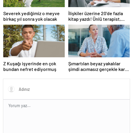
Severek yediğimiz o meyve
İlişkiler üzerine 20’de fazla
birkaç yıl sonra yok olacak
kitap yazdı! Ünlü terapist,
boşanmaların gerçek
suçlularını açıklıyor
Z Kuşağı işyerinde en çok
Şımartılan beyaz yakalılar
bundan nefret ediyormuş
şimdi acımasız gerçekle karşı
karşıya