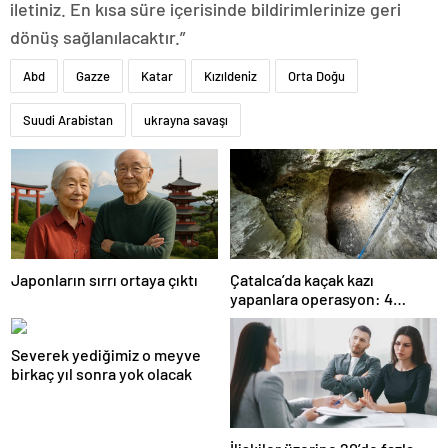
iletiniz. En kısa süre içerisinde bildirimlerinize geri
dönüş sağlanılacaktır.”
Abd
Gazze
Katar
Kızıldeniz
Orta Doğu
Suudi Arabistan
ukrayna savaşı
Japonların sırrı ortaya çıktı
Çatalca’da kaçak kazı
yapanlara operasyon: 4
gözaltı
Severek yediğimiz o meyve
birkaç yıl sonra yok olacak