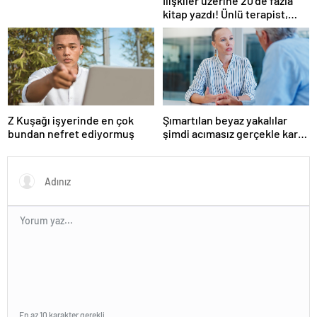
İlişkiler üzerine 20’de fazla
kitap yazdı! Ünlü terapist,
boşanmaların gerçek
suçlularını açıklıyor
Z Kuşağı işyerinde en çok
Şımartılan beyaz yakalılar
bundan nefret ediyormuş
şimdi acımasız gerçekle karşı
karşıya
En az 10 karakter gerekli