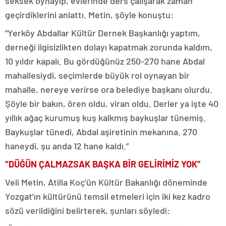
seksek oynayıp, evlerinde ders çalışarak zaman
geçirdiklerini anlattı. Metin, şöyle konuştu:
“Yerköy Abdallar Kültür Dernek Başkanlığı yaptım,
derneği ilgisizlikten dolayı kapatmak zorunda kaldım,
10 yıldır kapalı. Bu gördüğünüz 250-270 hane Abdal
mahallesiydi, seçimlerde büyük rol oynayan bir
mahalle, nereye verirse ora belediye başkanı olurdu.
Şöyle bir bakın, ören oldu, viran oldu. Derler ya işte 40
yıllık ağaç kurumuş kuş kalkmış baykuşlar tünemiş.
Baykuşlar tünedi, Abdal aşiretinin mekanına. 270
haneydi, şu anda 12 hane kaldı.”
“DÜĞÜN ÇALMAZSAK BAŞKA BİR GELİRİMİZ YOK”
Veli Metin, Atilla Koç’ün Kültür Bakanlığı döneminde
Yozgat’ın kültürünü temsil etmeleri için iki kez kadro
sözü verildiğini belirterek, şunları söyledi: