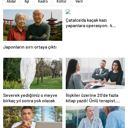
Abdal
İlgi
Kadro
Kültür
Verir
Çatalca’da kaçak kazı
yapanlara operasyon: 4
gözaltı
Japonların sırrı ortaya çıktı
Severek yediğimiz o meyve
İlişkiler üzerine 20’de fazla
birkaç yıl sonra yok olacak
kitap yazdı! Ünlü terapist,
boşanmaların gerçek
suçlularını açıklıyor