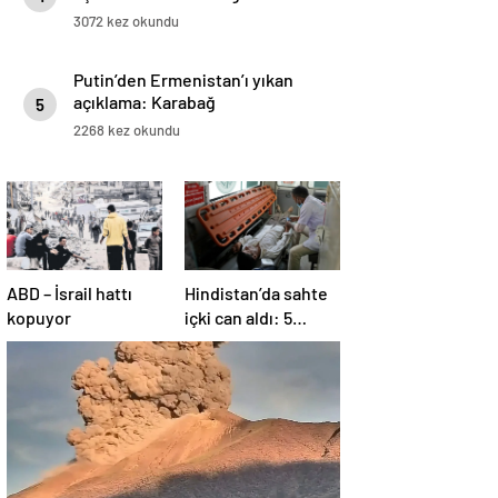
3072 kez okundu
Putin’den Ermenistan’ı yıkan
açıklama: Karabağ
5
Azerbaycan’ın ayrılmaz bir
2268 kez okundu
parçasıdır!
ABD – İsrail hattı
Hindistan’da sahte
kopuyor
içki can aldı: 5
köyde alarm verildi