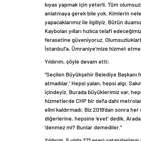
kıyas yapmak için yeterli. Tüm olumsuzl
anlatmaya gerek bile yok. Kimlerin neler
yapacaklarımız ile ilgiliyiz. Bütün duam
Kaybolan yılları hızlıca telafi edeceğim
ferasetine güveniyoruz. Olumsuzluklar
İstanbul’a, Ümraniye’mize hizmet etmek
Yıldırım, şöyle devam etti:
“Seçilen Büyükşehir Belediye Başkanı ha
atmadılar.’ Hepsi yalan, hepsi algı. Sak
içindeyiz. Burada büyüklerimiz var, heps
hizmetlerde CHP bir defa dahi metrolar
elini kaldırmadı. Biz 2019’dan sonra h
diğerlerine, hepsine ‘evet’ dedik. Arada
‘denmez mi? Bunlar demediler.”
Yıldırım, 5 yılda 271 eseri vatandaşları