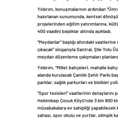
Yıldırım, konuşmalarının ardından “Ümran
hazırlanan sunumunda, kentsel dönüşüm
projelerinden eğitim yatırımlarına, kült
400 vaadini başlıklar altında açıkladı.
“Meydanlar” başlığı altındaki vaatlerin
çıkacak” sloganıyla Santral, Şile Yolu
meydan düzenleme çalışmaları planlandı
Yıldırım, “Millet bahçeleri, mahalle bahç
alanda kurulacak Çamlık Şehir Parkı ba
parklar, sağlık parkurları ve bisiklet yol
“Spor tesisleri” vaatlerinin detayların
Hekimbaşı Çocuk Köyü’nde 3 bin 800 kişi
müsabakalara ev sahipliği yapabilecek k
sahası, spor okulu ve yurtlar, olimpik k