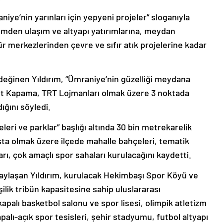
iye’nin yarınları için yepyeni projeler” sloganıyla
den ulaşım ve altyapı yatırımlarına, meydan
ür merkezlerinden çevre ve sıfır atık projelerine kadar
e değinen Yıldırım, “Ümraniye’nin güzelliği meydana
 Üst Kapama, TRT Lojmanları olmak üzere 3 noktada
ğını söyledi.
eleri ve parklar” başlığı altında 30 bin metrekarelik
şta olmak üzere ilçede mahalle bahçeleri, tematik
ları, çok amaçlı spor sahaları kurulacağını kaydetti.
ı paylaşan Yıldırım, kurulacak Hekimbaşı Spor Köyü ve
lik tribün kapasitesine sahip uluslararası
apalı basketbol salonu ve spor lisesi, olimpik atletizm
apalı-açık spor tesisleri, şehir stadyumu, futbol altyapı