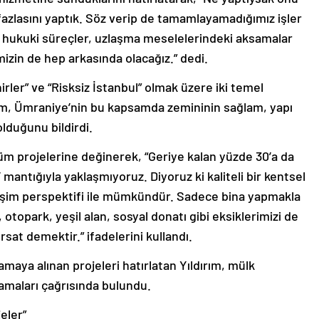
fazlasını yaptık. Söz verip de tamamlayamadığımız işler
 hukuki süreçler, uzlaşma meselelerindeki aksamalar
mizin de hep arkasında olacağız.” dedi.
rler” ve “Risksiz İstanbul” olmak üzere iki temel
rım, Ümraniye’nin bu kapsamda zemininin sağlam, yapı
lduğunu bildirdi.
üm projelerine değinerek, “Geriye kalan yüzde 30’a da
 mantığıyla yaklaşmıyoruz. Diyoruz ki kaliteli bir kentsel
işim perspektifi ile mümkündür. Sadece bina yapmakla
topark, yeşil alan, sosyal donatı gibi eksiklerimizi de
rsat demektir.” ifadelerini kullandı.
maya alınan projeleri hatırlatan Yıldırım, mülk
lamaları çağrısında bulundu.
eler”