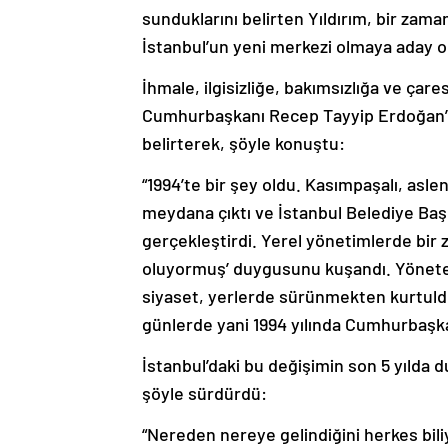
sunduklarını belirten Yıldırım, bir zam
İstanbul’un yeni merkezi olmaya aday o
İhmale, ilgisizliğe, bakımsızlığa ve çar
Cumhurbaşkanı Recep Tayyip Erdoğan’ın
belirterek, şöyle konuştu:
“1994’te bir şey oldu. Kasımpaşalı, as
meydana çıktı ve İstanbul Belediye Başk
gerçekleştirdi. Yerel yönetimlerde bir 
oluyormuş’ duygusunu kuşandı. Yönet
siyaset, yerlerde sürünmekten kurtuld
günlerde yani 1994 yılında Cumhurbaşka
İstanbul’daki bu değişimin son 5 yılda d
şöyle sürdürdü:
“Nereden nereye gelindiğini herkes bili