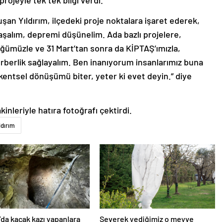
ojeyle tek tek bilgi verdi.
uşan Yıldırım, ilçedeki proje noktalara işaret ederek,
aşalım, depremi düşünelim. Ada bazlı projelere,
ğümüzle ve 31 Mart’tan sonra da KİPTAŞ’ımızla,
ferberlik sağlayalım. Ben inanıyorum insanlarımız buna
entsel dönüşümü biter, yeter ki evet deyin.” diye
inleriyle hatıra fotoğrafı çektirdi.
ldırım
’da kaçak kazı yapanlara
Severek yediğimiz o meyve