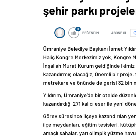
şehir parkı projele
0
BEĞENDİM
ABONE OL
Ümraniye Belediye Başkanı İsmet Yıldırı
Haliç Kongre Merkezimiz yok. Kongre Me
İnşallah Murat Kurum geldiğinde ikimiz
kazandırmış olacağız. Önemli bir proje
metrekare ve önünde de gerisi 32 bin me
Yıldırım, Ümraniye’de bir otelde düzenl
kazandırdığı 271 kalıcı eser ile yeni dö
Görev süresince ilçeye kazandırılan yeni 
ilçe meydanları, eğitim tesisleri, kütüph
amaçlı sahalar, yarı olimpik yüzme havuz