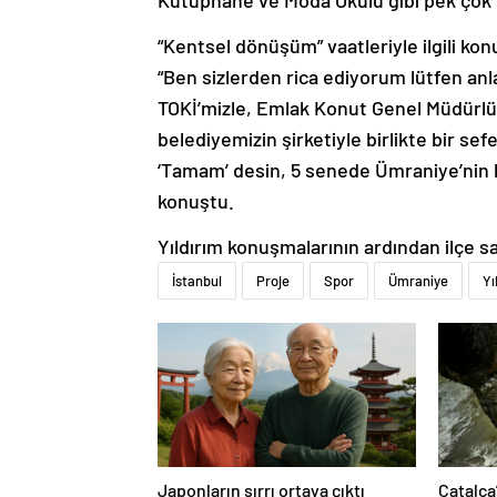
Kütüphane ve Moda Okulu gibi pek çok pr
“Kentsel dönüşüm” vaatleriyle ilgili kon
“Ben sizlerden rica ediyorum lütfen anl
TOKİ’mizle, Emlak Konut Genel Müdürlü
belediyemizin şirketiyle birlikte bir se
‘Tamam’ desin, 5 senede Ümraniye’nin k
konuştu.
Yıldırım konuşmalarının ardından ilçe sak
İstanbul
Proje
Spor
Ümraniye
Yı
Japonların sırrı ortaya çıktı
Çatalca