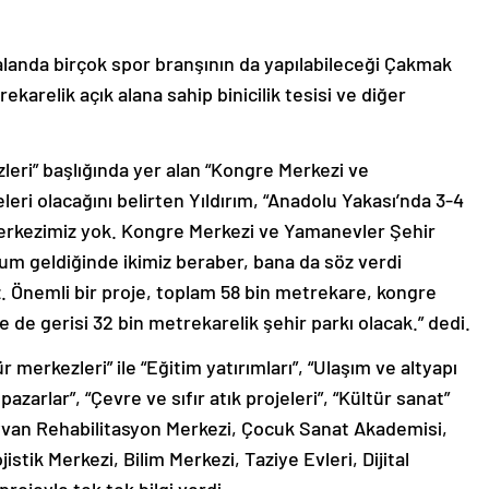
 alanda birçok spor branşının da yapılabileceği Çakmak
arelik açık alana sahip binicilik tesisi ve diğer
zleri” başlığında yer alan “Kongre Merkezi ve
eri olacağını belirten Yıldırım, “Anadolu Yakası’nda 3-4
 Merkezimiz yok. Kongre Merkezi ve Yamanevler Şehir
rum geldiğinde ikimiz beraber, bana da söz verdi
 Önemli bir proje, toplam 58 bin metrekare, kongre
e gerisi 32 bin metrekarelik şehir parkı olacak.” dedi.
r merkezleri” ile “Eğitim yatırımları”, “Ulaşım ve altyapı
pazarlar”, “Çevre ve sıfır atık projeleri”, “Kültür sanat”
ayvan Rehabilitasyon Merkezi, Çocuk Sanat Akademisi,
stik Merkezi, Bilim Merkezi, Taziye Evleri, Dijital