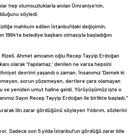
anlar hep olumsuzluklarla anılan Ümraniye’nin,
lduğunu söyledi.
esizliğe mahkum edilen İstanbul’daki değişimin,
 1994’te belediye başkanı olmasıyla başladığını
len Rizeli, Ahmet amcanın oğlu Recep Tayyip Erdoğan
anı olarak ‘Yapılamaz.’ denilen ne varsa hepsini
zihniyet devrimi yaşandı o zaman. İnsanımız ‘Demek ki
emeyen, sorun çözemeyen, dertlere çare olamayan
u ve yeniden umut haline geldi. Yürüyüşümüz işte o
nımız Sayın Recep Tayyip Erdoğan ile birlikte başladı.”
urarak ilin zarar gördüğünü söyleyen Yıldırım, sözlerini
yor. Sadece son 5 yılda İstanbul’un gördüğü zarar bile