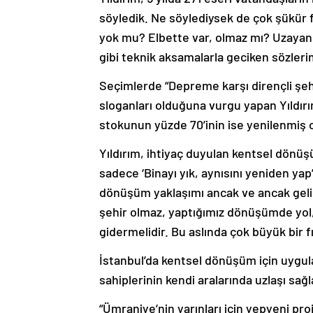
söyledik. Ne söylediysek de çok şükür 
yok mu? Elbette var, olmaz mı? Uzayan
gibi teknik aksamalarla geciken sözleri
Seçimlerde “Depreme karşı dirençli şehi
sloganları olduğuna vurgu yapan Yıldı
stokunun yüzde 70’inin ise yenilenmiş o
Yıldırım, ihtiyaç duyulan kentsel dönüş
sadece ‘Binayı yık, aynısını yeniden yap’
dönüşüm yaklaşımı ancak ve ancak gel
şehir olmaz, yaptığımız dönüşümde yol, o
gidermelidir. Bu aslında çok büyük bir fı
İstanbul’da kentsel dönüşüm için uygula
sahiplerinin kendi aralarında uzlaşı sağ
“Ümraniye’nin yarınları için yepyeni proj