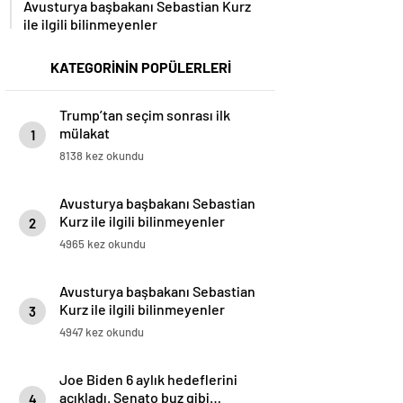
Avusturya başbakanı Sebastian Kurz
ile ilgili bilinmeyenler
KATEGORİNİN POPÜLERLERİ
Trump’tan seçim sonrası ilk
mülakat
1
8138 kez okundu
Avusturya başbakanı Sebastian
Kurz ile ilgili bilinmeyenler
2
4965 kez okundu
Avusturya başbakanı Sebastian
Kurz ile ilgili bilinmeyenler
3
4947 kez okundu
Joe Biden 6 aylık hedeflerini
açıkladı. Senato buz gibi…
4