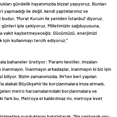
ukları gündelik hayatımızda bizzat yaşıyoruz. Bunları
i yapmadığı ile değil, kendi yaptıklarımız ve
ız budur, ‘Murat Kurum ile yeniden İstanbul’ diyoruz.
iz günleri iple çekiyoruz. Milletimizin sağduyusuna,
la vakit kaybetmeyeceğiz. Gücümüzü, enerjimizi
 için kullanmayı tercih ediyoruz.”
la bahaneler üretiyor: ‘Paramı kestiler, imzaları
ın inanmayın. İnanmayın arkadaşlar, inanmayın ki biz işin
i biliyor. Bizim zamanımızda, 94’ten beri yapılan
la alakalı Büyükşehir’de borçlanmalara imza atmadı,
er gelen metro harcamalarındaki borçlanmalara ve
ki fark bu. Metroya el kaldırılmaz mı, metroya ‘evet
n hizmetine sunduklarını hatırlatarak, “Ne yaptıysak onu