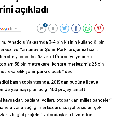
rini açıkladı
0
News
m, “Anadolu Yakası’nda 3-4 bin kişinin kullandığı bir
rkezi ve Yamanevler Şehir Parkı projemiz hazır.
 beraber, bana da söz verdi Ümraniye’ye bunu
, toplam 58 bin metrekare, kongre merkezimiz 25 bin
trekarelik şehir parkı olacak.” dedi.
ediği basın toplantısında, 2019’dan bugüne ilçeye
nemde yapmayı planladığı 400 projeyi anlattı.
kavşaklar, bağlantı yolları, otoparklar, millet bahçeleri,
aneler, aile sağlığı merkezleri, sosyal tesisler, çok
ları vb. gibi projeleri vatandaşların hizmetine