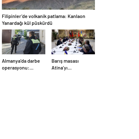
Filipinler’de volkanik patlama: Kanlaon
Yanardağı kül püskürdü
Almanya’da darbe
Barış masası
operasyonu:
Atina’yı
Gözaltılar
telaşlandırdı:
gerçekleşti
Başkan Erdoğan’ın
hamleleri korkuttu!
‘Yunanistan için risk
taşıyor’