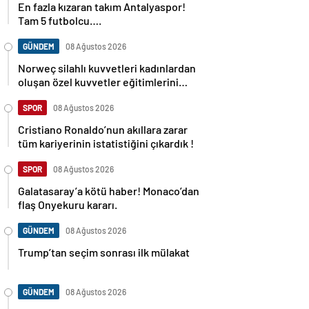
En fazla kızaran takım Antalyaspor!
Tam 5 futbolcu….
GÜNDEM
08 Ağustos 2026
Norweç silahlı kuvvetleri kadınlardan
oluşan özel kuvvetler eğitimlerini
başlattı.
SPOR
08 Ağustos 2026
Cristiano Ronaldo’nun akıllara zarar
tüm kariyerinin istatistiğini çıkardık !
SPOR
08 Ağustos 2026
Galatasaray’a kötü haber! Monaco’dan
flaş Onyekuru kararı.
GÜNDEM
08 Ağustos 2026
Trump’tan seçim sonrası ilk mülakat
GÜNDEM
08 Ağustos 2026