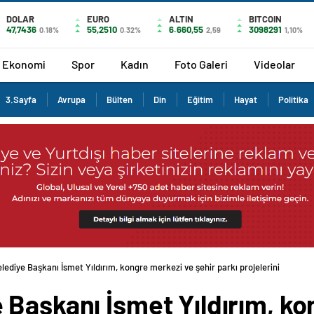
DOLAR
EURO
ALTIN
BITCOIN
47,7436
55,2510
6.660,55
3098291
0.18%
0.32%
2,59
1,10%
Ekonomi
Spor
Kadın
Foto Galeri
Videolar
3.Sayfa
Avrupa
Bülten
Din
Eğitim
Hayat
Politika
ediye Başkanı İsmet Yıldırım, kongre merkezi ve şehir parkı projelerini
 Başkanı İsmet Yıldırım, ko