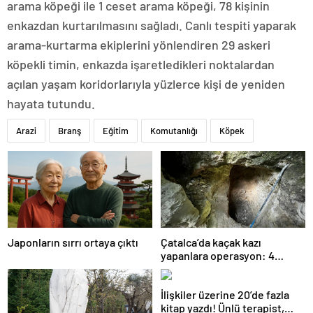
arama köpeği ile 1 ceset arama köpeği, 78 kişinin
enkazdan kurtarılmasını sağladı. Canlı tespiti yaparak
arama-kurtarma ekiplerini yönlendiren 29 askeri
köpekli timin, enkazda işaretledikleri noktalardan
açılan yaşam koridorlarıyla yüzlerce kişi de yeniden
hayata tutundu.
Arazi
Branş
Eğitim
Komutanlığı
Köpek
Japonların sırrı ortaya çıktı
Çatalca’da kaçak kazı
yapanlara operasyon: 4
gözaltı
İlişkiler üzerine 20’de fazla
kitap yazdı! Ünlü terapist,