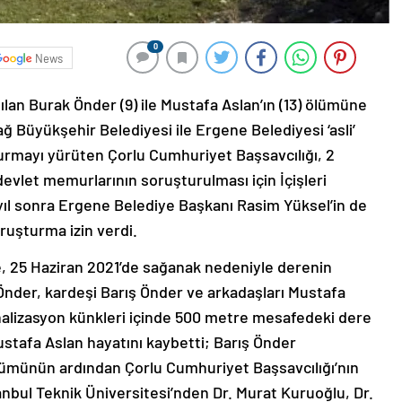
0
News
an Burak Önder (9) ile Mustafa Aslan’ın (13) ölümüne
dağ Büyükşehir Belediyesi ile Ergene Belediyesi ‘asli’
urmayı yürüten Çorlu Cumhuriyet Başsavcılığı, 2
evlet memurlarının soruşturulması için İçişleri
5 yıl sonra Ergene Belediye Başkanı Rasim Yüksel’in de
ruşturma izin verdi.
, 25 Haziran 2021’de sağanak nedeniyle derenin
Önder, kardeşi Barış Önder ve arkadaşları Mustafa
analizasyon künkleri içinde 500 metre mesafedeki dere
stafa Aslan hayatını kaybetti; Barış Önder
ölümünün ardından Çorlu Cumhuriyet Başsavcılığı’nın
nbul Teknik Üniversitesi’nden Dr. Murat Kuruoğlu, Dr.