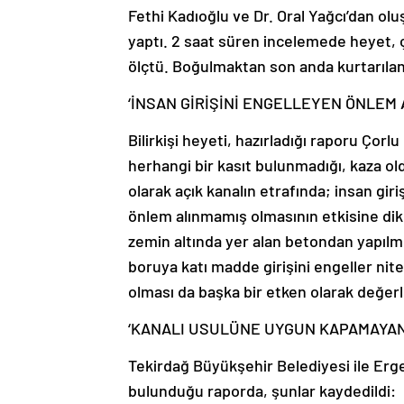
Fethi Kadıoğlu ve Dr. Oral Yağcı’dan ol
yaptı. 2 saat süren incelemede heyet, ç
ölçtü. Boğulmaktan son anda kurtarılan 
‘İNSAN GİRİŞİNİ ENGELLEYEN ÖNLEM 
Bilirkişi heyeti, hazırladığı raporu Çor
herhangi bir kasıt bulunmadığı, kaza ol
olarak açık kanalın etrafında; insan giriş
önlem alınmamış olmasının etkisine dik
zemin altında yer alan betondan yapıl
boruya katı madde girişini engeller nit
olması da başka bir etken olarak değerle
‘KANALI USULÜNE UYGUN KAPAMAYAN
Tekirdağ Büyükşehir Belediyesi ile Erge
bulunduğu raporda, şunlar kaydedildi: