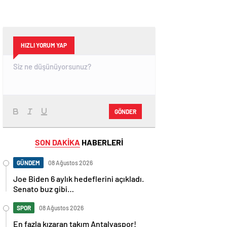
HIZLI YORUM YAP
GÖNDER
SON DAKİKA
HABERLERİ
GÜNDEM
08 Ağustos 2026
Joe Biden 6 aylık hedeflerini açıkladı.
Senato buz gibi…
SPOR
08 Ağustos 2026
En fazla kızaran takım Antalyaspor!