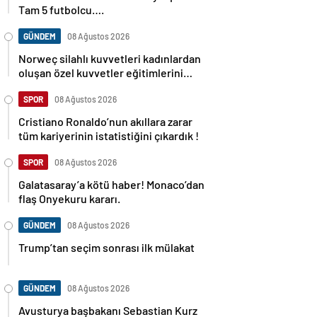
Tam 5 futbolcu….
GÜNDEM
08 Ağustos 2026
Norweç silahlı kuvvetleri kadınlardan
oluşan özel kuvvetler eğitimlerini
başlattı.
SPOR
08 Ağustos 2026
Cristiano Ronaldo’nun akıllara zarar
tüm kariyerinin istatistiğini çıkardık !
SPOR
08 Ağustos 2026
Galatasaray’a kötü haber! Monaco’dan
flaş Onyekuru kararı.
GÜNDEM
08 Ağustos 2026
Trump’tan seçim sonrası ilk mülakat
GÜNDEM
08 Ağustos 2026
Avusturya başbakanı Sebastian Kurz