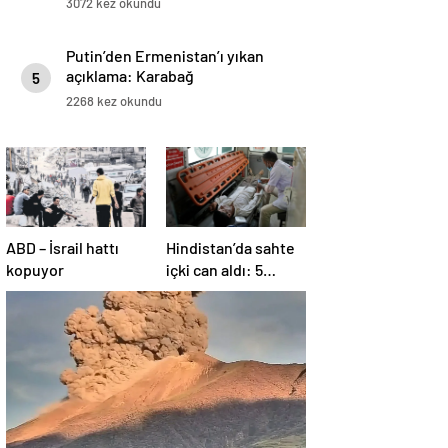
3072 kez okundu
Putin’den Ermenistan’ı yıkan
açıklama: Karabağ
5
Azerbaycan’ın ayrılmaz bir
2268 kez okundu
parçasıdır!
ABD – İsrail hattı
Hindistan’da sahte
kopuyor
içki can aldı: 5
köyde alarm verildi