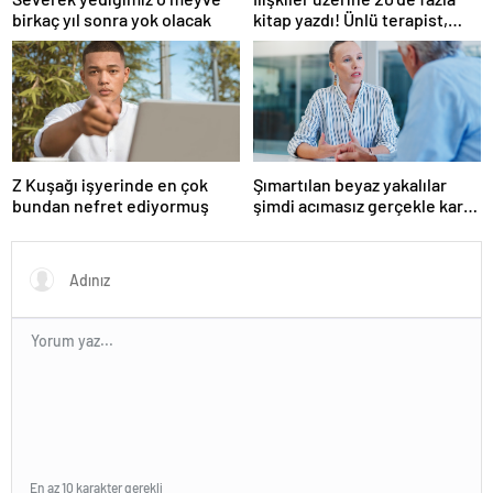
birkaç yıl sonra yok olacak
kitap yazdı! Ünlü terapist,
boşanmaların gerçek
suçlularını açıklıyor
Z Kuşağı işyerinde en çok
Şımartılan beyaz yakalılar
bundan nefret ediyormuş
şimdi acımasız gerçekle karşı
karşıya
En az 10 karakter gerekli