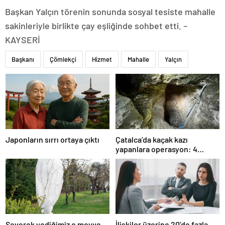
Başkan Yalçın törenin sonunda sosyal tesiste mahalle
sakinleriyle birlikte çay eşliğinde sohbet etti. –
KAYSERİ
Başkanı
Çömlekçi
Hizmet
Mahalle
Yalçın
Japonların sırrı ortaya çıktı
Çatalca’da kaçak kazı
yapanlara operasyon: 4
gözaltı
Severek yediğimiz o meyve
İlişkiler üzerine 20’de fazla