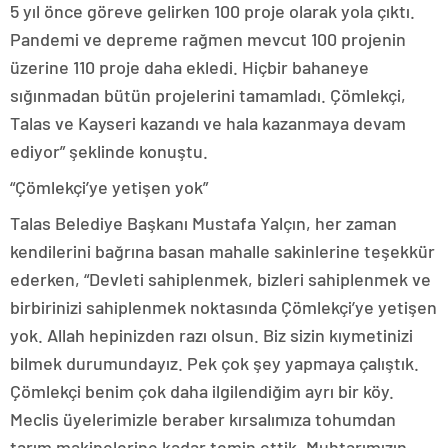
5 yıl önce göreve gelirken 100 proje olarak yola çıktı.
Pandemi ve depreme rağmen mevcut 100 projenin
üzerine 110 proje daha ekledi. Hiçbir bahaneye
sığınmadan bütün projelerini tamamladı. Çömlekçi,
Talas ve Kayseri kazandı ve hala kazanmaya devam
ediyor” şeklinde konuştu.
“Çömlekçi’ye yetişen yok”
Talas Belediye Başkanı Mustafa Yalçın, her zaman
kendilerini bağrına basan mahalle sakinlerine teşekkür
ederken, “Devleti sahiplenmek, bizleri sahiplenmek ve
birbirinizi sahiplenmek noktasında Çömlekçi’ye yetişen
yok. Allah hepinizden razı olsun. Biz sizin kıymetinizi
bilmek durumundayız. Pek çok şey yapmaya çalıştık.
Çömlekçi benim çok daha ilgilendiğim ayrı bir köy.
Meclis üyelerimizle beraber kırsalımıza tohumdan
tarım makinelerine kadar temin ettik. Muhtarımızın