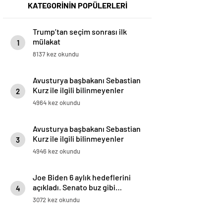
KATEGORİNİN POPÜLERLERİ
Trump’tan seçim sonrası ilk
mülakat
1
8137 kez okundu
Avusturya başbakanı Sebastian
Kurz ile ilgili bilinmeyenler
2
4964 kez okundu
Avusturya başbakanı Sebastian
Kurz ile ilgili bilinmeyenler
3
4946 kez okundu
Joe Biden 6 aylık hedeflerini
açıkladı. Senato buz gibi…
4
3072 kez okundu