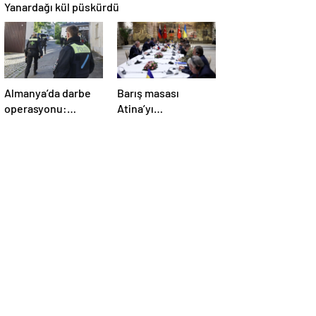
Yanardağı kül püskürdü
Almanya’da darbe
Barış masası
operasyonu:
Atina’yı
Gözaltılar
telaşlandırdı:
gerçekleşti
Başkan Erdoğan’ın
hamleleri korkuttu!
‘Yunanistan için risk
taşıyor’