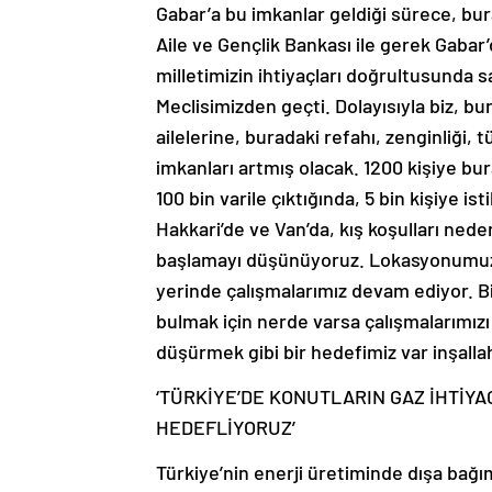
Gabar’a bu imkanlar geldiği sürece, bu
Aile ve Gençlik Bankası ile gerek Gabar’
milletimizin ihtiyaçları doğrultusunda sa
Meclisimizden geçti. Dolayısıyla biz, bu
ailelerine, buradaki refahı, zenginliği,
imkanları artmış olacak. 1200 kişiye bu
100 bin varile çıktığında, 5 bin kişiye is
Hakkari’de ve Van’da, kış koşulları nede
başlamayı düşünüyoruz. Lokasyonumuzu t
yerinde çalışmalarımız devam ediyor. Bi
bulmak için nerde varsa çalışmalarımızı
düşürmek gibi bir hedefimiz var inşalla
‘TÜRKİYE’DE KONUTLARIN GAZ İHTİYA
HEDEFLİYORUZ’
Türkiye’nin enerji üretiminde dışa bağı