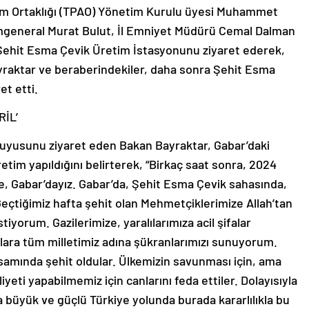
im Ortaklığı (TPAO) Yönetim Kurulu üyesi Muhammet
mgeneral Murat Bulut, İl Emniyet Müdürü Cemal Dalman
le Şehit Esma Çevik Üretim İstasyonunu ziyaret ederek,
ayraktar ve beraberindekiler, daha sonra Şehit Esma
et etti.
İL’
uyusunu ziyaret eden Bakan Bayraktar, Gabar’daki
retim yapıldığını belirterek, “Birkaç saat sonra, 2024
e, Gabar’dayız. Gabar’da, Şehit Esma Çevik sahasında,
Geçtiğimiz hafta şehit olan Mehmetçiklerimize Allah’tan
yorum. Gazilerimize, yaralılarımıza acil şifalar
Onlara tüm milletimiz adına şükranlarımızı sunuyorum.
samında şehit oldular. Ülkemizin savunması için, ama
liyeti yapabilmemiz için canlarını feda ettiler. Dolayısıyla
ıkla büyük ve güçlü Türkiye yolunda burada kararlılıkla bu