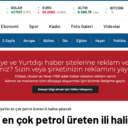
DOLAR
EURO
ALTIN
BITCOIN
47,7107
55,0080
6.585,78
%
0.17%
-0.02%
1,44
Ekonomi
Spor
Kadın
Foto Galeri
Videolar
3.Sayfa
Avrupa
Bülten
Din
Eğitim
Hayat
Politika
iye’nin en çok petrol üreten ili haline gelecek
 en çok petrol üreten ili ha