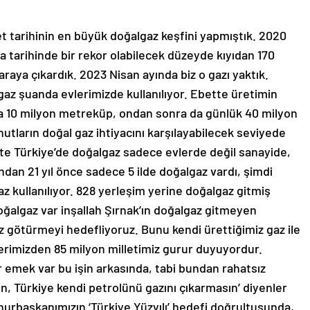
 tarihinin en büyük doğalgaz keşfini yapmıştık. 2020
ya tarihinde bir rekor olabilecek düzeyde kıyıdan 170
araya çıkardık. 2023 Nisan ayında biz o gazı yaktık.
az şuanda evlerimizde kullanılıyor. Ebette üretimin
ta 10 milyon metreküp, ondan sonra da günlük 40 milyon
utların doğal gaz ihtiyacını karşılayabilecek seviyede
tte Türkiye’de doğalgaz sadece evlerde değil sanayide,
ndan 21 yıl önce sadece 5 ilde doğalgaz vardı, şimdi
az kullanılıyor. 828 yerleşim yerine doğalgaz gitmiş
oğalgaz var inşallah Şırnak’ın doğalgaz gitmeyen
 götürmeyi hedefliyoruz. Bunu kendi ürettiğimiz gaz ile
erimizden 85 milyon milletimiz gurur duyuyordur.
emek var bu işin arkasında, tabi bundan rahatsız
sun, Türkiye kendi petrolünü gazını çıkarmasın’ diyenler
urbaşkanımızın ‘Türkiye Yüzyılı’ hedefi doğrultusunda,