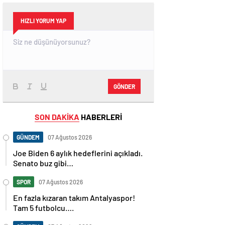
HIZLI YORUM YAP
GÖNDER
SON DAKİKA
HABERLERİ
GÜNDEM
07 Ağustos 2026
Joe Biden 6 aylık hedeflerini açıkladı.
Senato buz gibi…
SPOR
07 Ağustos 2026
En fazla kızaran takım Antalyaspor!
Tam 5 futbolcu….