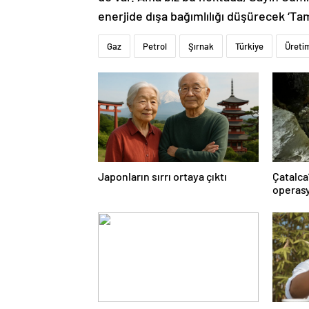
enerjide dışa bağımlılığı düşürecek ‘Tam 
Gaz
Petrol
Şırnak
Türkiye
Üreti
Japonların sırrı ortaya çıktı
Çatalca
operasy