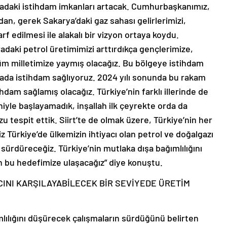
radaki istihdam imkanları artacak. Cumhurbaşkanımız,
dan, gerek Sakarya’daki gaz sahası gelirlerimizi,
rf edilmesi ile alakalı bir vizyon ortaya koydu.
radaki petrol üretimimizi arttırdıkça gençlerimize,
 tüm milletimize yaymış olacağız. Bu bölgeye istihdam
rada istihdam sağlıyoruz. 2024 yılı sonunda bu rakam
tihdam sağlamış olacağız. Türkiye’nin farklı illerinde de
niyle başlayamadık, inşallah ilk çeyrekte orda da
espit ettik. Siirt’te de olmak üzere, Türkiye’nin her
z Türkiye’de ülkemizin ihtiyacı olan petrol ve doğalgazı
 sürdüreceğiz. Türkiye’nin mutlaka dışa bağımlılığını
h bu hedefimize ulaşacağız” diye konuştu.
CINI KARŞILAYABİLECEK BİR SEVİYEDE ÜRETİM
mlılığını düşürecek çalışmaların sürdüğünü belirten