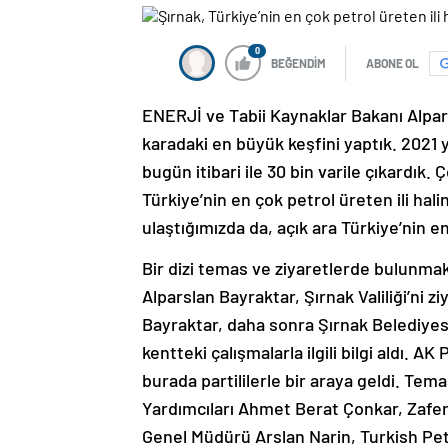
0
BEĞENDİM
ABONE OL
ENERJİ ve Tabii Kaynaklar Bakanı Alpars
karadaki en büyük keşfini yaptık. 2021 y
bugün itibari ile 30 bin varile çıkardık. 
Türkiye’nin en çok petrol üreten ili hal
ulaştığımızda da, açık ara Türkiye’nin en i
Bir dizi temas ve ziyaretlerde bulunmak
Alparslan Bayraktar, Şırnak Valiliği’ni 
Bayraktar, daha sonra Şırnak Belediye
kentteki çalışmalarla ilgili bilgi aldı. A
burada partililerle bir araya geldi. Te
Yardımcıları Ahmet Berat Çonkar, Zafer
Genel Müdürü Arslan Narin, Turkish P