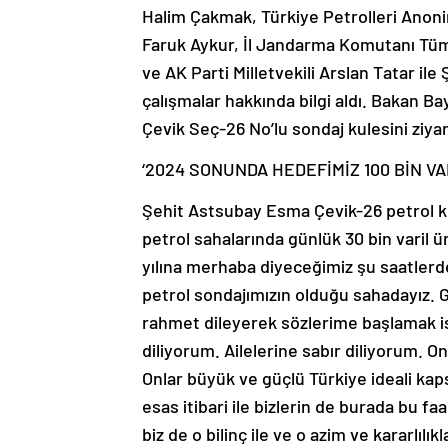
Halim Çakmak, Türkiye Petrolleri Anon
Faruk Aykur, İl Jandarma Komutanı Tü
ve AK Parti Milletvekili Arslan Tatar i
çalışmalar hakkında bilgi aldı. Bakan B
Çevik Seç-26 No’lu sondaj kulesini ziyar
‘2024 SONUNDA HEDEFİMİZ 100 BİN VAR
Şehit Astsubay Esma Çevik-26 petrol k
petrol sahalarında günlük 30 bin varil ü
yılına merhaba diyeceğimiz şu saatlerd
petrol sondajımızın olduğu sahadayız. 
rahmet dileyerek sözlerime başlamak isti
diliyorum. Ailelerine sabır diliyorum. 
Onlar büyük ve güçlü Türkiye ideali kap
esas itibari ile bizlerin de burada bu faa
biz de o bilinç ile ve o azim ve kararlıl