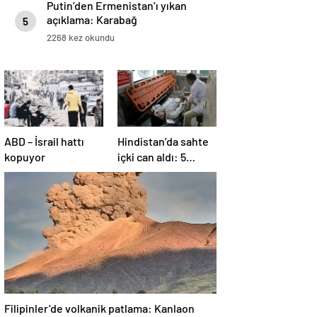
Putin’den Ermenistan’ı yıkan
açıklama: Karabağ
5
Azerbaycan’ın ayrılmaz bir
2268 kez okundu
parçasıdır!
ABD – İsrail hattı
Hindistan’da sahte
kopuyor
içki can aldı: 5
köyde alarm verildi
Filipinler’de volkanik patlama: Kanlaon