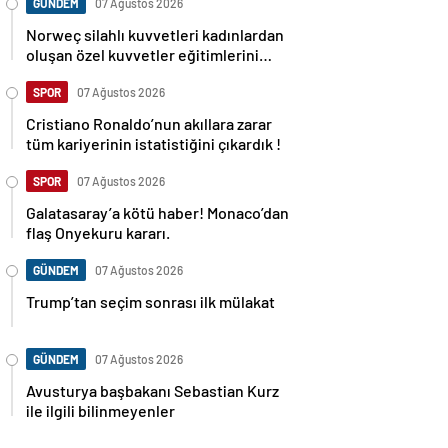
GÜNDEM
07 Ağustos 2026
Norweç silahlı kuvvetleri kadınlardan
oluşan özel kuvvetler eğitimlerini
başlattı.
SPOR
07 Ağustos 2026
Cristiano Ronaldo’nun akıllara zarar
tüm kariyerinin istatistiğini çıkardık !
SPOR
07 Ağustos 2026
Galatasaray’a kötü haber! Monaco’dan
flaş Onyekuru kararı.
GÜNDEM
07 Ağustos 2026
Trump’tan seçim sonrası ilk mülakat
GÜNDEM
07 Ağustos 2026
Avusturya başbakanı Sebastian Kurz
ile ilgili bilinmeyenler