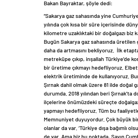
Bakan Bayraktar, şöyle dedi:
“Sakarya gaz sahasında yine Cumhuriyet
yılında çok kısa bir süre içerisinde dün
kilometre uzaklıktaki bir doğalgazı biz k
Bugün Sakarya gaz sahasında üretilen g
daha da artmasını bekliyoruz. İlk etap
metreküpe çıkıp, inşallah Türkiye’de kon
bir üretime çıkmayı hedefliyoruz. Elbe
elektrik üretiminde de kullanıyoruz. Bu
Şırnak dahil olmak üzere 81 ilde doğal g
durumda. 2018 yılından beri Şırnak’ta d
ilçelerine önümüzdeki süreçte doğalgaz
yapmayı hedefliyoruz. Tüm bu faaliyetl
Memnuniyet duyuyordur. Çok büyük bir 
olanlar da var. ‘Türkiye dışa bağımlı ol
de var. Ama biz bu noktada, Sayın Cumh