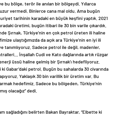
 bu bölge, terör ile anılan bir bölgeydi. Yıllarca
 huzur vermedi. Binlerce cana mal oldu. Ama bugün
riyet tarihinin karadaki en büyük keşfini yaptık. 2021
radaki üretimi, bugün itibari ile 30 bin varile çıkardık.
inde Şırnak, Türkiye’nin en çok petrol üreten ili haline
imize ulaştığımızda da açık ara Türkiye’nin en iyi ili
iye tanımlıyoruz. Sadece petrol ile değil, madenler,
tralleri… İnşallah Cudi ve Kato dağlarında artık rüzgar
 enerji üssü haline gelmiş bir Şırnak’ı hedefliyoruz.
i ki Gabar’daki petrol. Bugün bu sahalarda 30 civarında
ıyoruz. Yaklaşık 30 bin varillik bir üretim var. Bu
karmak hedefimiz. Sadece bu bölgeden, Türkiye’nin
mış olacağız” dedi.
m sağladığını belirten Bakan Bayraktar, “Elbette ki