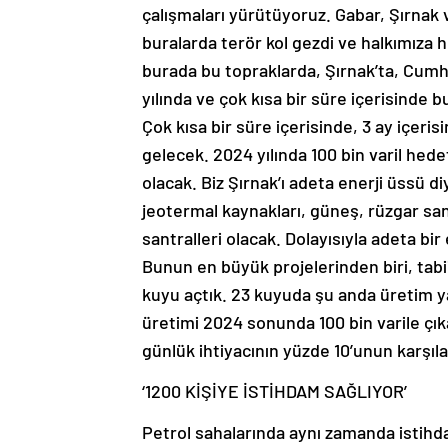
çalışmaları yürütüyoruz. Gabar, Şırnak ve
buralarda terör kol gezdi ve halkımıza
burada bu topraklarda, Şırnak’ta, Cumhu
yılında ve çok kısa bir süre içerisinde bu
Çok kısa bir süre içerisinde, 3 ay içeris
gelecek. 2024 yılında 100 bin varil hedef
olacak. Biz Şırnak’ı adeta enerji üssü d
jeotermal kaynakları, güneş, rüzgar san
santralleri olacak. Dolayısıyla adeta bir
Bunun en büyük projelerinden biri, tabi
kuyu açtık. 23 kuyuda şu anda üretim yap
üretimi 2024 sonunda 100 bin varile çı
günlük ihtiyacının yüzde 10’unun karşıla
‘1200 KİŞİYE İSTİHDAM SAĞLIYOR’
Petrol sahalarında aynı zamanda istihda