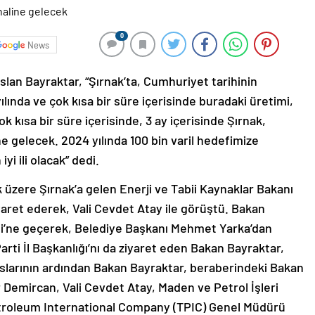
0
News
lan Bayraktar, “Şırnak’ta, Cumhuriyet tarihinin
ılında ve çok kısa bir süre içerisinde buradaki üretimi,
Çok kısa bir süre içerisinde, 3 ay içerisinde Şırnak,
ine gelecek. 2024 yılında 100 bin varil hedefimize
yi ili olacak” dedi.
 üzere Şırnak’a gelen Enerji ve Tabii Kaynaklar Bakanı
ziyaret ederek, Vali Cevdet Atay ile görüştü. Bakan
si’ne geçerek, Belediye Başkanı Mehmet Yarka’dan
K Parti İl Başkanlığı’nı da ziyaret eden Bakan Bayraktar,
maslarının ardından Bakan Bayraktar, beraberindeki Bakan
 Demircan, Vali Cevdet Atay, Maden ve Petrol İşleri
etroleum International Company (TPIC) Genel Müdürü