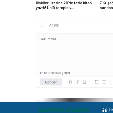
İlişkiler üzerine 20’de fazla kitap
Z Kuşağ
yazdı! Ünlü terapist,
bundan
boşanmaların gerçek suçlularını
açıklıyor
En az 10 karakter gerekli
Gönder
Ha