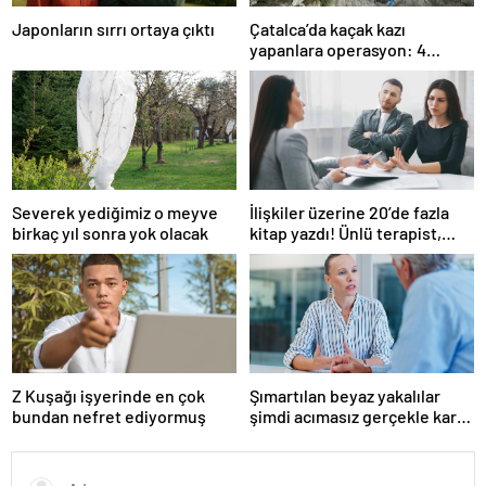
Japonların sırrı ortaya çıktı
Çatalca’da kaçak kazı
yapanlara operasyon: 4
gözaltı
Severek yediğimiz o meyve
İlişkiler üzerine 20’de fazla
birkaç yıl sonra yok olacak
kitap yazdı! Ünlü terapist,
boşanmaların gerçek
suçlularını açıklıyor
Z Kuşağı işyerinde en çok
Şımartılan beyaz yakalılar
bundan nefret ediyormuş
şimdi acımasız gerçekle karşı
karşıya