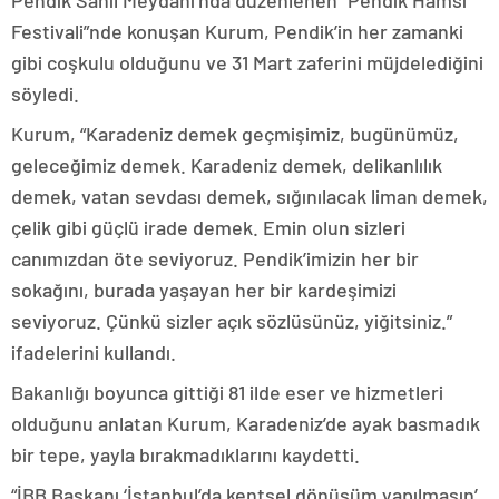
Pendik Sahil Meydanı’nda düzenlenen “Pendik Hamsi
Festivali”nde konuşan Kurum, Pendik’in her zamanki
gibi coşkulu olduğunu ve 31 Mart zaferini müjdelediğini
söyledi.
Kurum, “Karadeniz demek geçmişimiz, bugünümüz,
geleceğimiz demek. Karadeniz demek, delikanlılık
demek, vatan sevdası demek, sığınılacak liman demek,
çelik gibi güçlü irade demek. Emin olun sizleri
canımızdan öte seviyoruz. Pendik’imizin her bir
sokağını, burada yaşayan her bir kardeşimizi
seviyoruz. Çünkü sizler açık sözlüsünüz, yiğitsiniz.”
ifadelerini kullandı.
Bakanlığı boyunca gittiği 81 ilde eser ve hizmetleri
olduğunu anlatan Kurum, Karadeniz’de ayak basmadık
bir tepe, yayla bırakmadıklarını kaydetti.
“İBB Başkanı ‘İstanbul’da kentsel dönüşüm yapılmasın’