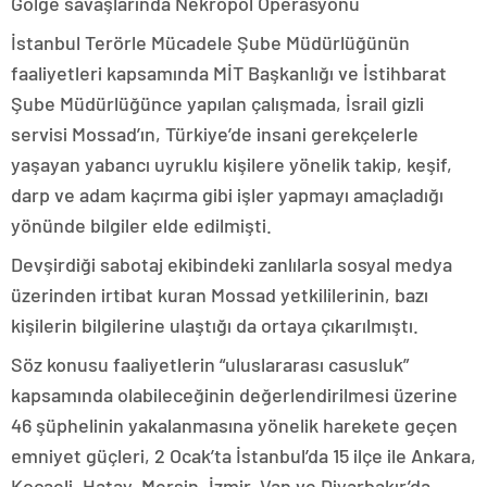
Gölge savaşlarında Nekropol Operasyonu
İstanbul Terörle Mücadele Şube Müdürlüğünün
faaliyetleri kapsamında MİT Başkanlığı ve İstihbarat
Şube Müdürlüğünce yapılan çalışmada, İsrail gizli
servisi Mossad’ın, Türkiye’de insani gerekçelerle
yaşayan yabancı uyruklu kişilere yönelik takip, keşif,
darp ve adam kaçırma gibi işler yapmayı amaçladığı
yönünde bilgiler elde edilmişti.
Devşirdiği sabotaj ekibindeki zanlılarla sosyal medya
üzerinden irtibat kuran Mossad yetkililerinin, bazı
kişilerin bilgilerine ulaştığı da ortaya çıkarılmıştı.
Söz konusu faaliyetlerin “uluslararası casusluk”
kapsamında olabileceğinin değerlendirilmesi üzerine
46 şüphelinin yakalanmasına yönelik harekete geçen
emniyet güçleri, 2 Ocak’ta İstanbul’da 15 ilçe ile Ankara,
Kocaeli, Hatay, Mersin, İzmir, Van ve Diyarbakır’da