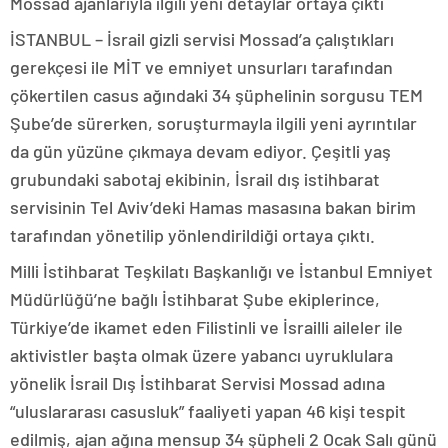
Mossad ajanlarıyla ilgili yeni detaylar ortaya çıktı
İSTANBUL – İsrail gizli servisi Mossad’a çalıştıkları
gerekçesi ile MİT ve emniyet unsurları tarafından
çökertilen casus ağındaki 34 şüphelinin sorgusu TEM
Şube’de sürerken, soruşturmayla ilgili yeni ayrıntılar
da gün yüzüne çıkmaya devam ediyor. Çeşitli yaş
grubundaki sabotaj ekibinin, İsrail dış istihbarat
servisinin Tel Aviv’deki Hamas masasına bakan birim
tarafından yönetilip yönlendirildiği ortaya çıktı.
Milli İstihbarat Teşkilatı Başkanlığı ve İstanbul Emniyet
Müdürlüğü’ne bağlı İstihbarat Şube ekiplerince,
Türkiye’de ikamet eden Filistinli ve İsrailli aileler ile
aktivistler başta olmak üzere yabancı uyruklulara
yönelik İsrail Dış İstihbarat Servisi Mossad adına
“uluslararası casusluk” faaliyeti yapan 46 kişi tespit
edilmiş, ajan ağına mensup 34 şüpheli 2 Ocak Salı günü