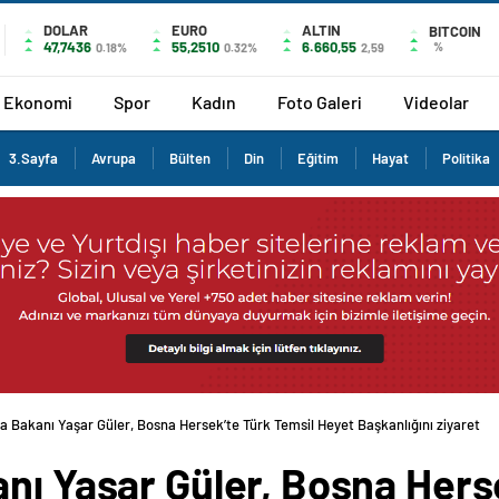
DOLAR
EURO
ALTIN
BITCOIN
47,7436
55,2510
6.660,55
%
0.18%
0.32%
2,59
Ekonomi
Spor
Kadın
Foto Galeri
Videolar
3.Sayfa
Avrupa
Bülten
Din
Eğitim
Hayat
Politika
a Bakanı Yaşar Güler, Bosna Hersek’te Türk Temsil Heyet Başkanlığını ziyaret
nı Yaşar Güler, Bosna Hers