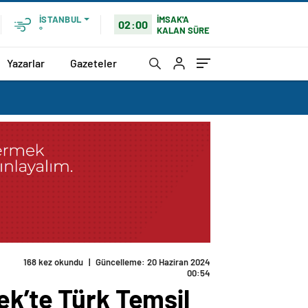
İMSAK'A
İSTANBUL
02:00
KALAN SÜRE
°
Yazarlar
Gazeteler
168 kez okundu
|
Güncelleme: 20 Haziran 2024
00:54
ek’te Türk Temsil