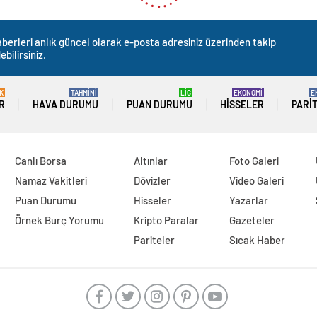
berleri anlık güncel olarak e-posta adresiniz üzerinden takip
ebilirsiniz.
K
TAHMİNİ
LİG
EKONOMİ
E
R
HAVA DURUMU
PUAN DURUMU
HISSELER
PARI
Canlı Borsa
Altınlar
Foto Galeri
Namaz Vakitleri
Dövizler
Video Galeri
Puan Durumu
Hisseler
Yazarlar
Örnek Burç Yorumu
Kripto Paralar
Gazeteler
Pariteler
Sıcak Haber