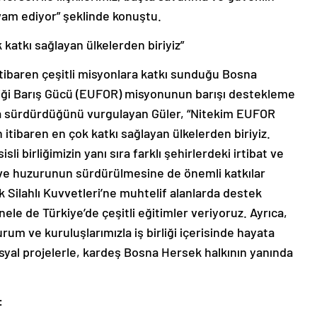
am ediyor” şeklinde konuştu.
atkı sağlayan ülkelerden biriyiz”
 itibaren çeşitli misyonlara katkı sunduğu Bosna
rliği Barış Gücü (EUFOR) misyonunun barışı destekleme
a sürdürdüğünü vurgulayan Güler, “Nitekim EUFOR
tibaren en çok katkı sağlayan ülkelerden biriyiz.
i birliğimizin yanı sıra farklı şehirlerdeki irtibat ve
k ve huzurunun sürdürülmesine de önemli katkılar
ilahlı Kuvvetleri’ne muhtelif alanlarda destek
ele de Türkiye’de çeşitli eğitimler veriyoruz. Ayrıca,
um ve kuruluşlarımızla iş birliği içerisinde hayata
sosyal projelerle, kardeş Bosna Hersek halkının yanında
: