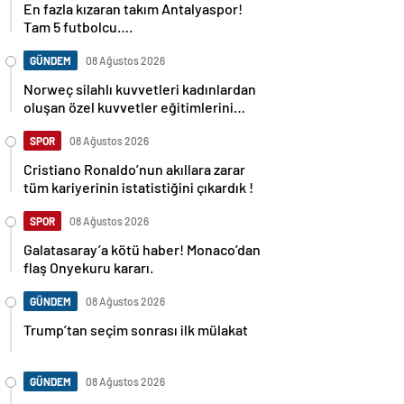
En fazla kızaran takım Antalyaspor!
Tam 5 futbolcu….
GÜNDEM
08 Ağustos 2026
Norweç silahlı kuvvetleri kadınlardan
oluşan özel kuvvetler eğitimlerini
başlattı.
SPOR
08 Ağustos 2026
Cristiano Ronaldo’nun akıllara zarar
tüm kariyerinin istatistiğini çıkardık !
SPOR
08 Ağustos 2026
Galatasaray’a kötü haber! Monaco’dan
flaş Onyekuru kararı.
GÜNDEM
08 Ağustos 2026
Trump’tan seçim sonrası ilk mülakat
GÜNDEM
08 Ağustos 2026