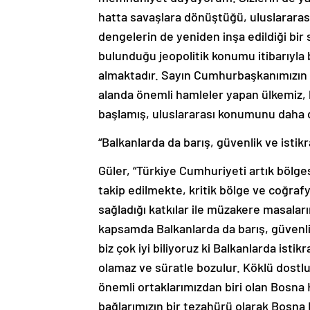
hatta savaşlara dönüştüğü, uluslararası
dengelerin de yeniden inşa edildiği bi
bulunduğu jeopolitik konumu itibarıyla
almaktadır. Sayın Cumhurbaşkanımızın st
alanda önemli hamleler yapan ülkemiz,
başlamış, uluslararası konumunu daha da
“Balkanlarda da barış, güvenlik ve ist
Güler, “Türkiye Cumhuriyeti artık bölges
takip edilmekte, kritik bölge ve coğrafy
sağladığı katkılar ile müzakere masalar
kapsamda Balkanlarda da barış, güvenl
biz çok iyi biliyoruz ki Balkanlarda isti
olamaz ve süratle bozulur. Köklü dostlu
önemli ortaklarımızdan biri olan Bosna He
bağlarımızın bir tezahürü olarak Bosna 