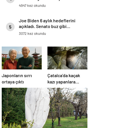
4947 kez okundu
Joe Biden 6 aylık hedeflerini
açıkladı. Senato buz gibi…
5
3072 kez okundu
Japonların sırrı
Çatalca’da kaçak
ortaya çıktı
kazı yapanlara
operasyon: 4
gözaltı