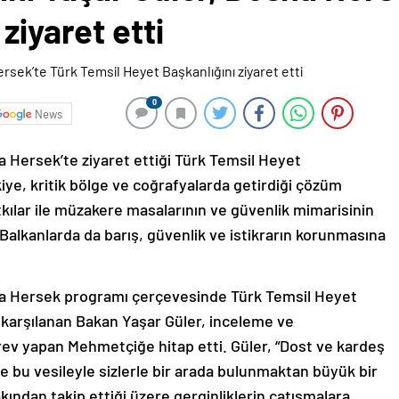
ziyaret etti
0
News
a Hersek’te ziyaret ettiği Türk Temsil Heyet
ye, kritik bölge ve coğrafyalarda getirdiği çözüm
katkılar ile müzakere masalarının ve güvenlik mimarisinin
alkanlarda da barış, güvenlik ve istikrarın korunmasına
na Hersek programı çerçevesinde Türk Temsil Heyet
le karşılanan Bakan Yaşar Güler, inceleme ve
v yapan Mehmetçiğe hitap etti. Güler, “Dost ve kardeş
e bu vesileyle sizlerle bir arada bulunmaktan büyük bir
ndan takip ettiği üzere gerginliklerin çatışmalara,