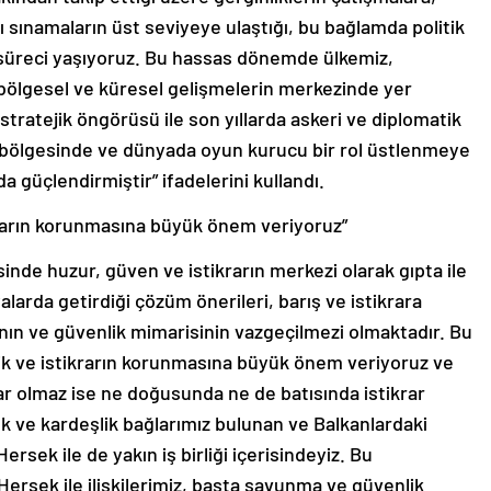
 sınamaların üst seviyeye ulaştığı, bu bağlamda politik
r süreci yaşıyoruz. Bu hassas dönemde ülkemiz,
 bölgesel ve küresel gelişmelerin merkezinde yer
ratejik öngörüsü ile son yıllarda askeri ve diplomatik
 bölgesinde ve dünyada oyun kurucu bir rol üstlenmeye
 güçlendirmiştir” ifadelerini kullandı.
ikrarın korunmasına büyük önem veriyoruz”
inde huzur, güven ve istikrarın merkezi olarak gıpta ile
alarda getirdiği çözüm önerileri, barış ve istikrara
ının ve güvenlik mimarisinin vazgeçilmezi olmaktadır. Bu
ik ve istikrarın korunmasına büyük önem veriyoruz ve
krar olmaz ise ne doğusunda ne de batısında istikrar
k ve kardeşlik bağlarımız bulunan ve Balkanlardaki
rsek ile de yakın iş birliği içerisindeyiz. Bu
Hersek ile ilişkilerimiz, başta savunma ve güvenlik