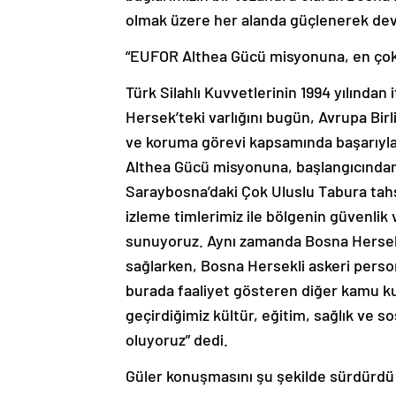
olmak üzere her alanda güçlenerek dev
“EUFOR Althea Gücü misyonuna, en çok k
Türk Silahlı Kuvvetlerinin 1994 yılından
Hersek’teki varlığını bugün, Avrupa Bi
ve koruma görevi kapsamında başarıyl
Althea Gücü misyonuna, başlangıcından i
Saraybosna’daki Çok Uluslu Tabura tahsisl
izleme timlerimiz ile bölgenin güvenli
sunuyoruz. Aynı zamanda Bosna Hersek S
sağlarken, Bosna Hersekli askeri person
burada faaliyet gösteren diğer kamu kur
geçirdiğimiz kültür, eğitim, sağlık ve 
oluyoruz” dedi.
Güler konuşmasını şu şekilde sürdürdü