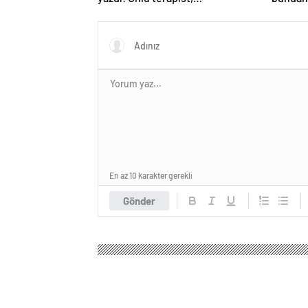
boşanmaların gerçek suçlularını
açıklıyor
En az 10 karakter gerekli
Gönder