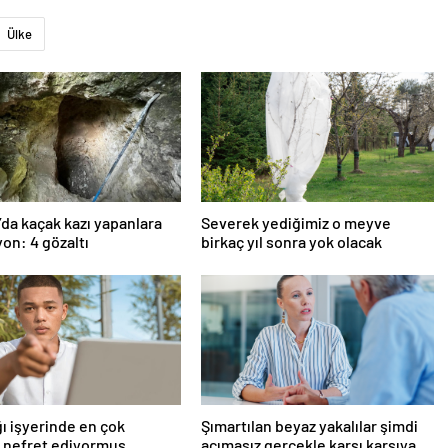
Ülke
’da kaçak kazı yapanlara
Severek yediğimiz o meyve
on: 4 gözaltı
birkaç yıl sonra yok olacak
ı işyerinde en çok
Şımartılan beyaz yakalılar şimdi
 nefret ediyormuş
acımasız gerçekle karşı karşıya