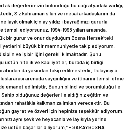
r ortak değerlerimizin bulunduğu bu coğrafyadaki varlığı,
edir. Siz kahraman silah ve mesai arkadaşlarım da
 layık olmak için ay yıldızlı bayrağımızı gururla
de temsil ediyorsunuz. 1994-1995 yılları arasında,
ük bir gurur ve onur duyduğum Bosna Hersek’teki
aaliyetlerini büyük bir memnuniyetle takip ediyorum.
iplin ve iş birliğini gerekli kılmaktadır. Şunu
üstün nitelik ve kabiliyetler, burada iş birliği
tarafından da yakından takip edilmektedir. Dolayısıyla
uluslararası arenada saygınlığını ve itibarını temsil etme
e emanet edilmiştir. Bunun bilinci ve sorumluluğu ile
 Sahip olduğunuz değerler ile aldığınız eğitim ve
altından rahatlıkla kalkmanıza imkan verecektir. Bu
oğun gayret ve özveri için hepinize teşekkür ediyorum.
nızı aynı şevk ve heyecanla ve layıkıyla yerine
nize üstün başarılar diliyorum.” – SARAYBOSNA