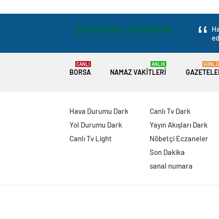
Ha
ed
CANLI
ANLIK
GÜNLÜ
BORSA
NAMAZ VAKITLERI
GAZETELE
Hava Durumu Dark
Canlı Tv Dark
Yol Durumu Dark
Yayın Akışları Dark
Canlı Tv Light
Nöbetçi Eczaneler
Son Dakika
sanal numara