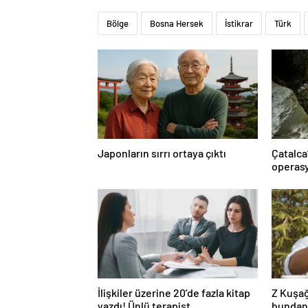
Bölge
Bosna Hersek
İstikrar
Türk
Japonların sırrı ortaya çıktı
Çatalca
operasy
İlişkiler üzerine 20’de fazla kitap
Z Kuşağ
yazdı! Ünlü terapist,
bundan