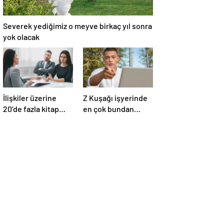
Severek yediğimiz o meyve birkaç yıl sonra
yok olacak
İlişkiler üzerine
Z Kuşağı işyerinde
20’de fazla kitap
en çok bundan
yazdı! Ünlü terapist,
nefret ediyormuş
boşanmaların
gerçek suçlularını
açıklıyor