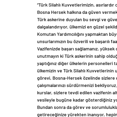
“Türk Silahlı Kuvvetlerimizin, asırlardı
Bosna Hersek halkına da güven vermekt
Türk askerine duyulan bu sevgi ve güvene
dalgalandırıyor, ülkemizi en güzel şekil
Komutan Yardımcılığını yapmaktan büy
unsurlarımızın bu özverili ve başarılı f
Vazifenizde başarı sağlamanız, yüksek dis
unutmayın ki Türk askerinin sahip olduğu 
yaptığınız diğer ülkelerin personelleri 
ülkemizin ve Türk Silahlı Kuvvetlerinin 
görevi, Bosna-Hersek özelinde sizlere d
çalışmalarınızı sürdürmenizi bekliyoruz.
kurslar, sizlere tevdi edilen vazifenin 
vesileyle bugüne kadar gösterdiğiniz y
Bundan sonra da görev ve sorumlulukları
getireceğinize yürekten inanıyor, hepi