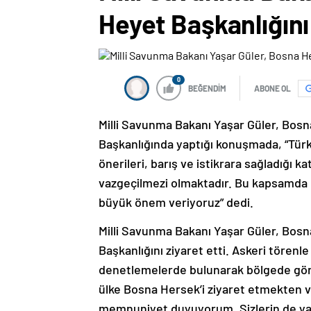
Heyet Başkanlığını 
0
BEĞENDİM
ABONE OL
Milli Savunma Bakanı Yaşar Güler, Bosn
Başkanlığında yaptığı konuşmada, “Türki
önerileri, barış ve istikrara sağladığı 
vazgeçilmezi olmaktadır. Bu kapsamda B
büyük önem veriyoruz” dedi.
Milli Savunma Bakanı Yaşar Güler, Bos
Başkanlığını ziyaret etti. Askeri tören
denetlemelerde bulunarak bölgede göre
ülke Bosna Hersek’i ziyaret etmekten v
memnuniyet duyuyorum. Sizlerin de yakı