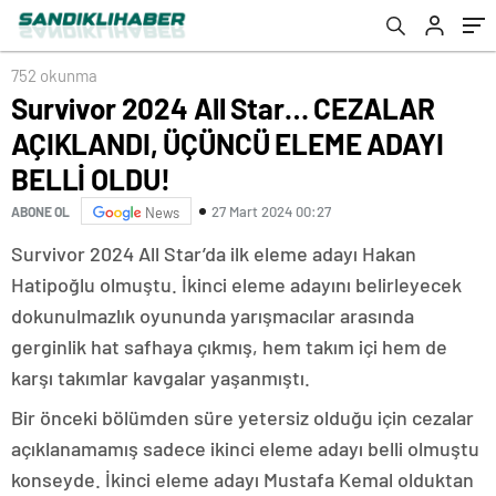
OLDU!
752 okunma
Survivor 2024 All Star… CEZALAR
AÇIKLANDI, ÜÇÜNCÜ ELEME ADAYI
BELLİ OLDU!
27 Mart 2024 00:27
ABONE OL
News
Survivor 2024 All Star’da ilk eleme adayı Hakan
Hatipoğlu olmuştu. İkinci eleme adayını belirleyecek
dokunulmazlık oyununda yarışmacılar arasında
gerginlik hat safhaya çıkmış, hem takım içi hem de
karşı takımlar kavgalar yaşanmıştı.
Bir önceki bölümden süre yetersiz olduğu için cezalar
açıklanamamış sadece ikinci eleme adayı belli olmuştu
konseyde. İkinci eleme adayı Mustafa Kemal olduktan