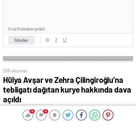
En az 10 karakter gerekli
Gönder
256 okunma
Hülya Avşar ve Zehra Çilingiroğlu’na
tebligatı dağıtan kurye hakkında dava
açıldı
11 Mart 2024 00:33
ABONE OL
News
0
0
0
0
İstanbul Cumhuriyet Başsavcılığınca hazırlanan
iddianamede Hülya Avşar ve Zehra Çilingiroğlu