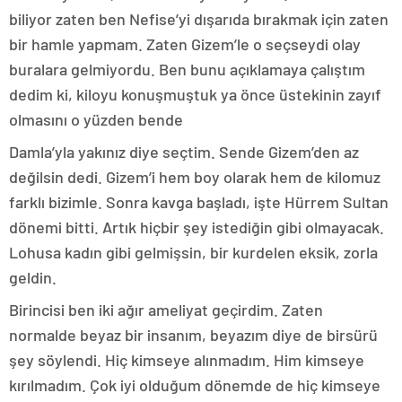
biliyor zaten ben Nefise’yi dışarıda bırakmak için zaten
bir hamle yapmam. Zaten Gizem’le o seçseydi olay
buralara gelmiyordu. Ben bunu açıklamaya çalıştım
dedim ki, kiloyu konuşmuştuk ya önce üstekinin zayıf
olmasını o yüzden bende
Damla’yla yakınız diye seçtim. Sende Gizem’den az
değilsin dedi. Gizem’i hem boy olarak hem de kilomuz
farklı bizimle. Sonra kavga başladı, işte Hürrem Sultan
dönemi bitti. Artık hiçbir şey istediğin gibi olmayacak.
Lohusa kadın gibi gelmişsin, bir kurdelen eksik, zorla
geldin.
Birincisi ben iki ağır ameliyat geçirdim. Zaten
normalde beyaz bir insanım, beyazım diye de birsürü
şey söylendi. Hiç kimseye alınmadım. Him kimseye
kırılmadım. Çok iyi olduğum dönemde de hiç kimseye