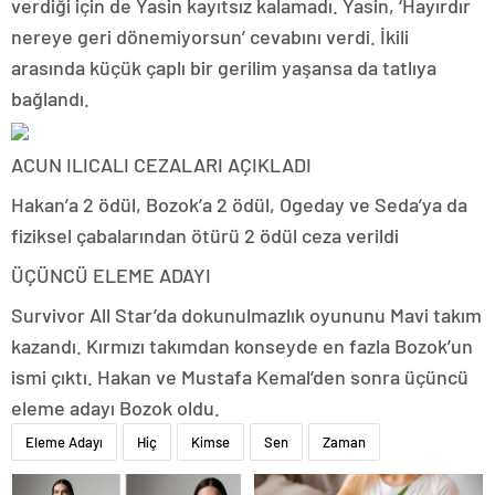
verdiği için de Yasin kayıtsız kalamadı. Yasin, ‘Hayırdır
nereye geri dönemiyorsun’ cevabını verdi. İkili
arasında küçük çaplı bir gerilim yaşansa da tatlıya
bağlandı.
ACUN ILICALI CEZALARI AÇIKLADI
Hakan’a 2 ödül, Bozok’a 2 ödül, Ogeday ve Seda’ya da
fiziksel çabalarından ötürü 2 ödül ceza verildi
ÜÇÜNCÜ ELEME ADAYI
Survivor All Star’da dokunulmazlık oyununu Mavi takım
kazandı. Kırmızı takımdan konseyde en fazla Bozok’un
ismi çıktı. Hakan ve Mustafa Kemal’den sonra üçüncü
eleme adayı Bozok oldu.
Eleme Adayı
Hiç
Kimse
Sen
Zaman