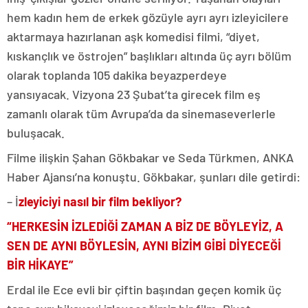
hem kadın hem de erkek gözüyle ayrı ayrı izleyicilere
aktarmaya hazırlanan aşk komedisi filmi, “diyet,
kıskançlık ve östrojen” başlıkları altında üç ayrı bölüm
olarak toplanda 105 dakika beyazperdeye
yansıyacak. Vizyona 23 Şubat’ta girecek film eş
zamanlı olarak tüm Avrupa’da da sinemaseverlerle
buluşacak.
Filme ilişkin Şahan Gökbakar ve Seda Türkmen, ANKA
Haber Ajansı’na konuştu. Gökbakar, şunları dile getirdi:
– İ
zleyiciyi nasıl bir film bekliyor?
“HERKESİN İZLEDİĞİ ZAMAN A BİZ DE BÖYLEYİZ, A
SEN DE AYNI BÖYLESİN, AYNI BİZİM GİBİ DİYECEĞİ
BİR HİKAYE”
Erdal ile Ece evli bir çiftin başından geçen komik üç