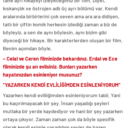
tane ayrı hikayeyi izleyeceğimiz bir film. Diyet,
kıskançlık ve östrojen adlı üç ayrı bölümü var. Kendi
aralarında birbirlerini çok seven ama ara ara didişen,
tatlı bir çiftin komik herkesin izlediği zaman a biz de
böyleyiz, a sen de aynı böylesin. aynı bizim gibi
diyeceği bir hikaye. Bir karakterlerden oluşan bir film.
Benim açımdan böyle.
– Celal ve Ceren filminizde bekardınız. Erdal ve Ece
filminizde şu an evlisiniz. Bunları yazarken
hayatınızdan esinleniyor musunuz?
“YAZARKEN KENDİ EVLİLİĞİMDEN ESİNLENİYORUM”
Yazarken kendi evliliğimden esinleniyorum tabii. Yani
bu kaçırılmayacak bir şey. İnsan yaşadığı şeyleri
mutlaka bir yerde kaydediyor ve hani bir şey yazarken
ortaya çıkıyor. Zaman zaman çok da böyle spesifik
olarak kendi eşimle yaşadığım şeyler de bazen