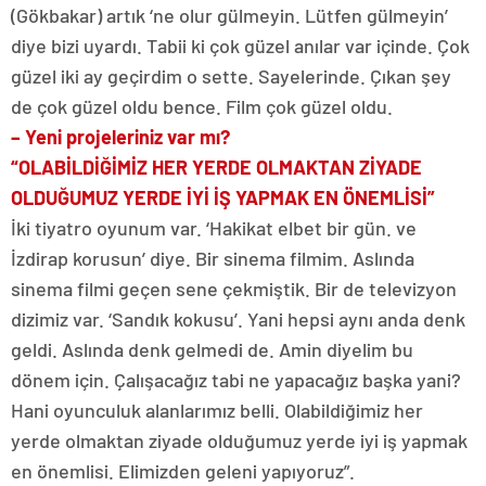
(Gökbakar) artık ‘ne olur gülmeyin. Lütfen gülmeyin’
diye bizi uyardı. Tabii ki çok güzel anılar var içinde. Çok
güzel iki ay geçirdim o sette. Sayelerinde. Çıkan şey
de çok güzel oldu bence. Film çok güzel oldu.
– Yeni projeleriniz var mı?
“OLABİLDİĞİMİZ HER YERDE OLMAKTAN ZİYADE
OLDUĞUMUZ YERDE İYİ İŞ YAPMAK EN ÖNEMLİSİ”
İki tiyatro oyunum var. ‘Hakikat elbet bir gün. ve
İzdirap korusun’ diye. Bir sinema filmim. Aslında
sinema filmi geçen sene çekmiştik. Bir de televizyon
dizimiz var. ‘Sandık kokusu’. Yani hepsi aynı anda denk
geldi. Aslında denk gelmedi de. Amin diyelim bu
dönem için. Çalışacağız tabi ne yapacağız başka yani?
Hani oyunculuk alanlarımız belli. Olabildiğimiz her
yerde olmaktan ziyade olduğumuz yerde iyi iş yapmak
en önemlisi. Elimizden geleni yapıyoruz”.