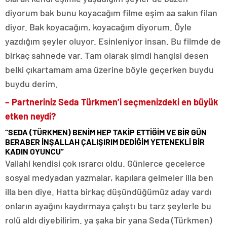
diyorum bak bunu koyacağım filme eşim aa sakın filan
diyor. Bak koyacağım, koyacağım diyorum. Öyle
yazdığım şeyler oluyor. Esinleniyor insan. Bu filmde de
birkaç sahnede var. Tam olarak şimdi hangisi desen
belki çıkartamam ama üzerine böyle geçerken buydu
buydu derim.
– Partneriniz Seda Türkmen’i seçmenizdeki en büyük
etken neydi?
“SEDA (TÜRKMEN) BENİM HEP TAKİP ETTİĞİM VE BİR GÜN
BERABER İNŞALLAH ÇALIŞIRIM DEDİĞİM YETENEKLİ BİR
KADIN OYUNCU”
Vallahi kendisi çok ısrarcı oldu. Günlerce gecelerce
sosyal medyadan yazmalar, kapılara gelmeler illa ben
illa ben diye. Hatta birkaç düşündüğümüz aday vardı
onların ayağını kaydırmaya çalıştı bu tarz şeylerle bu
rolü aldı diyebilirim. ya şaka bir yana Seda (Türkmen)