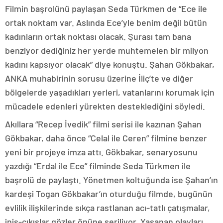
Filmin başrolünü paylaşan Seda Türkmen de “Ece ile
ortak noktam var. Aslında Ece’yle benim değil bütün
kadınların ortak noktası olacak. Şurası tam bana
benziyor dediğiniz her yerde muhtemelen bir milyon
kadını kapsıyor olacak” diye konuştu. Şahan Gökbakar,
ANKA muhabirinin sorusu üzerine İliç’te ve diğer
bölgelerde yaşadıkları yerleri, vatanlarını korumak için
mücadele edenleri yürekten desteklediğini söyledi.
Akıllara “Recep İvedik” filmi serisi ile kazınan Şahan
Gökbakar, daha önce “Celal ile Ceren” filmine benzer
yeni bir projeye imza attı. Gökbakar, senaryosunu
yazdığı “Erdal ile Ece” filminde Seda Türkmen ile
başrolü de paylaştı. Yönetmen koltuğunda ise Şahan’ın
kardeşi Togan Gökbakar’ın oturduğu filmde, bugünün
evlilik ilişkilerinde sıkça rastlanan acı-tatlı çatışmalar,
iniş-çıkışlar gözler önüne seriliyor. Yaşanan olayları