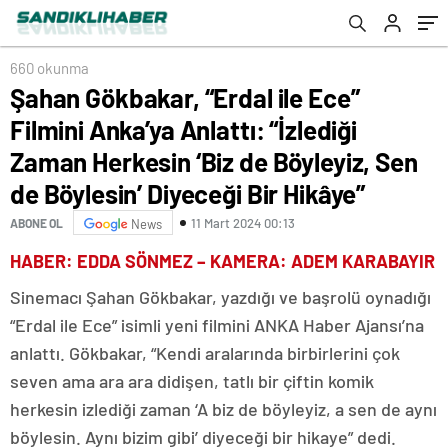
de Böyleyiz, Sen de Böylesin’ Diyeceği Bir
Hikâye”
660 okunma
Şahan Gökbakar, “Erdal ile Ece”
Filmini Anka’ya Anlattı: “İzlediği
Zaman Herkesin ‘Biz de Böyleyiz, Sen
de Böylesin’ Diyeceği Bir Hikâye”
11 Mart 2024 00:13
ABONE OL
News
HABER: EDDA SÖNMEZ – KAMERA: ADEM KARABAYIR
Sinemacı Şahan Gökbakar, yazdığı ve başrolü oynadığı
“Erdal ile Ece” isimli yeni filmini ANKA Haber Ajansı’na
anlattı. Gökbakar, “Kendi aralarında birbirlerini çok
seven ama ara ara didişen, tatlı bir çiftin komik
herkesin izlediği zaman ‘A biz de böyleyiz, a sen de aynı
böylesin. Aynı bizim gibi’ diyeceği bir hikaye” dedi.