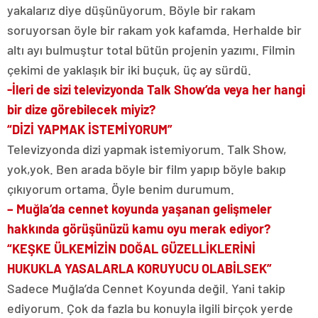
yakalarız diye düşünüyorum. Böyle bir rakam
soruyorsan öyle bir rakam yok kafamda. Herhalde bir
altı ayı bulmuştur total bütün projenin yazımı. Filmin
çekimi de yaklaşık bir iki buçuk, üç ay sürdü.
-İleri de sizi televizyonda Talk Show’da veya her hangi
bir dize görebilecek miyiz?
“DİZİ YAPMAK İSTEMİYORUM”
Televizyonda dizi yapmak istemiyorum. Talk Show,
yok,yok. Ben arada böyle bir film yapıp böyle bakıp
çıkıyorum ortama. Öyle benim durumum.
– Muğla’da cennet koyunda yaşanan gelişmeler
hakkında görüşünüzü kamu oyu merak ediyor?
“KEŞKE ÜLKEMİZİN DOĞAL GÜZELLİKLERİNİ
HUKUKLA YASALARLA KORUYUCU OLABİLSEK”
Sadece Muğla’da Cennet Koyunda değil. Yani takip
ediyorum. Çok da fazla bu konuyla ilgili birçok yerde