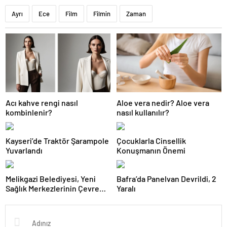
Ayrı
Ece
Film
Filmin
Zaman
Acı kahve rengi nasıl
Aloe vera nedir? Aloe vera
kombinlenir?
nasıl kullanılır?
Kayseri’de Traktör Şarampole
Çocuklarla Cinsellik
Yuvarlandı
Konuşmanın Önemi
Melikgazi Belediyesi, Yeni
Bafra’da Panelvan Devrildi, 2
Sağlık Merkezlerinin Çevre
Yaralı
Düzenlemelerine Başladı