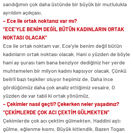
sandığımın çok daha üstünde bir büyük bir mutlulukla
ayrıldım açıkçası.
– Ece ile ortak noktanız var mı?
“ECE’YLE BENİM DEĞİL BÜTÜN KADINLARIN ORTAK
NOKTASI OLACAK”
Ece ile ortak noktam var. Ece’yle benim değil bütün
kadınların ortak noktası olacak. Hani o yüzden de böyle
hani ay şurası tam bana benziyor dediğiniz her yerde
muhtemelen bir milyon kadını kapsıyor olacak. Çünkü
belirli bazı tepkiler oluyor hepimiz de. Daha ince
gördüğümüz daha çok analiz ettiğimiz vesaire. O
yüzden de var tabii ki ortak yönümüz.
– Çekimler nasıl geçti? Çekerken neler yaşadınız?
“ÇEKİMLERDE ÇOK ACI ÇEKTİM GÜLMEKTEN”
Çekimlerde çok acı çektim gülmekten. Haddini aştı
gülme, eğlenme kısmı. Büyük kitlendik. Bazen Togan