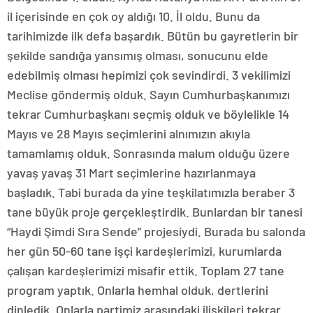
il içerisinde en çok oy aldığı 10. İl oldu. Bunu da
tarihimizde ilk defa başardık. Bütün bu gayretlerin bir
şekilde sandığa yansımış olması, sonucunu elde
edebilmiş olması hepimizi çok sevindirdi. 3 vekilimizi
Meclise göndermiş olduk. Sayın Cumhurbaşkanımızı
tekrar Cumhurbaşkanı seçmiş olduk ve böylelikle 14
Mayıs ve 28 Mayıs seçimlerini alnımızın akıyla
tamamlamış olduk. Sonrasında malum olduğu üzere
yavaş yavaş 31 Mart seçimlerine hazırlanmaya
başladık. Tabi burada da yine teşkilatımızla beraber 3
tane büyük proje gerçekleştirdik. Bunlardan bir tanesi
“Haydi Şimdi Sıra Sende” projesiydi. Burada bu salonda
her gün 50-60 tane işçi kardeşlerimizi, kurumlarda
çalışan kardeşlerimizi misafir ettik. Toplam 27 tane
program yaptık. Onlarla hemhal olduk, dertlerini
dinledik. Onlarla partimiz arasındaki ilişkileri tekrar