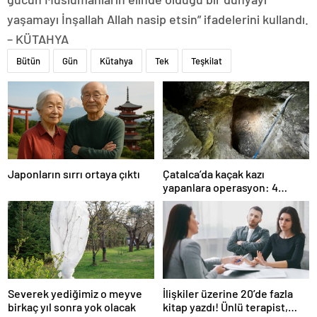
yaşamayı İnşallah Allah nasip etsin” ifadelerini kullandı.
– KÜTAHYA
Bütün
Gün
Kütahya
Tek
Teşkilat
Japonların sırrı ortaya çıktı
Çatalca’da kaçak kazı
yapanlara operasyon: 4
gözaltı
Severek yediğimiz o meyve
İlişkiler üzerine 20’de fazla
birkaç yıl sonra yok olacak
kitap yazdı! Ünlü terapist,