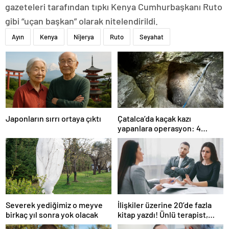
gazeteleri tarafından tıpkı Kenya Cumhurbaşkanı Ruto
gibi “uçan başkan” olarak nitelendirildi.
Ayın
Kenya
Nijerya
Ruto
Seyahat
Japonların sırrı ortaya çıktı
Çatalca’da kaçak kazı
yapanlara operasyon: 4
gözaltı
Severek yediğimiz o meyve
İlişkiler üzerine 20’de fazla
birkaç yıl sonra yok olacak
kitap yazdı! Ünlü terapist,
boşanmaların gerçek