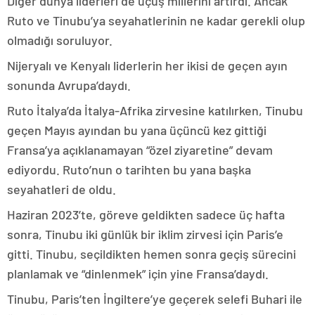
Diğer dünya liderleri de uçuş millerini artırdı. Ancak
Ruto ve Tinubu’ya seyahatlerinin ne kadar gerekli olup
olmadığı soruluyor.
Nijeryalı ve Kenyalı liderlerin her ikisi de geçen ayın
sonunda Avrupa’daydı.
Ruto İtalya’da İtalya-Afrika zirvesine katılırken, Tinubu
geçen Mayıs ayından bu yana üçüncü kez gittiği
Fransa’ya açıklanamayan “özel ziyaretine” devam
ediyordu. Ruto’nun o tarihten bu yana başka
seyahatleri de oldu.
Haziran 2023’te, göreve geldikten sadece üç hafta
sonra, Tinubu iki günlük bir iklim zirvesi için Paris’e
gitti. Tinubu, seçildikten hemen sonra geçiş sürecini
planlamak ve “dinlenmek” için yine Fransa’daydı.
Tinubu, Paris’ten İngiltere’ye geçerek selefi Buhari ile