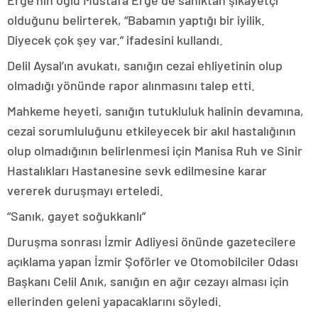
Erge’nin oğlu Mustafa Erge de sanıktan şikayetçi
olduğunu belirterek, “Babamın yaptığı bir iyilik.
Diyecek çok şey var.” ifadesini kullandı.
Delil Aysal’ın avukatı, sanığın cezai ehliyetinin olup
olmadığı yönünde rapor alınmasını talep etti.
Mahkeme heyeti, sanığın tutukluluk halinin devamına,
cezai sorumluluğunu etkileyecek bir akıl hastalığının
olup olmadığının belirlenmesi için Manisa Ruh ve Sinir
Hastalıkları Hastanesine sevk edilmesine karar
vererek duruşmayı erteledi.
“Sanık, gayet soğukkanlı”
Duruşma sonrası İzmir Adliyesi önünde gazetecilere
açıklama yapan İzmir Şoförler ve Otomobilciler Odası
Başkanı Celil Anık, sanığın en ağır cezayı alması için
ellerinden geleni yapacaklarını söyledi.