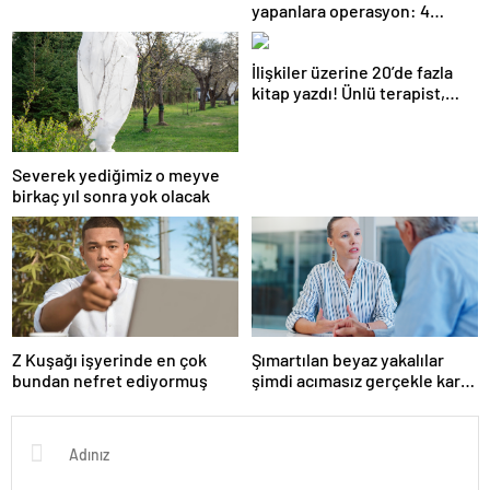
yapanlara operasyon: 4
gözaltı
İlişkiler üzerine 20’de fazla
kitap yazdı! Ünlü terapist,
boşanmaların gerçek
suçlularını açıklıyor
Severek yediğimiz o meyve
birkaç yıl sonra yok olacak
Z Kuşağı işyerinde en çok
Şımartılan beyaz yakalılar
bundan nefret ediyormuş
şimdi acımasız gerçekle karşı
karşıya