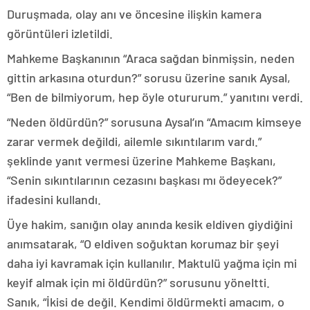
Duruşmada, olay anı ve öncesine ilişkin kamera
görüntüleri izletildi.
Mahkeme Başkanının “Araca sağdan binmişsin, neden
gittin arkasına oturdun?” sorusu üzerine sanık Aysal,
“Ben de bilmiyorum, hep öyle otururum.” yanıtını verdi.
“Neden öldürdün?” sorusuna Aysal’ın “Amacım kimseye
zarar vermek değildi, ailemle sıkıntılarım vardı.”
şeklinde yanıt vermesi üzerine Mahkeme Başkanı,
“Senin sıkıntılarının cezasını başkası mı ödeyecek?”
ifadesini kullandı.
Üye hakim, sanığın olay anında kesik eldiven giydiğini
anımsatarak, “O eldiven soğuktan korumaz bir şeyi
daha iyi kavramak için kullanılır. Maktulü yağma için mi
keyif almak için mi öldürdün?” sorusunu yöneltti.
Sanık, “İkisi de değil. Kendimi öldürmekti amacım, o