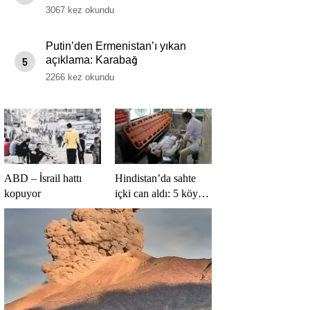
3067 kez okundu
Putin’den Ermenistan’ı yıkan
açıklama: Karabağ
5
Azerbaycan’ın ayrılmaz bir
2266 kez okundu
parçasıdır!
ABD – İsrail hattı
Hindistan’da sahte
kopuyor
içki can aldı: 5 köyde
alarm verildi