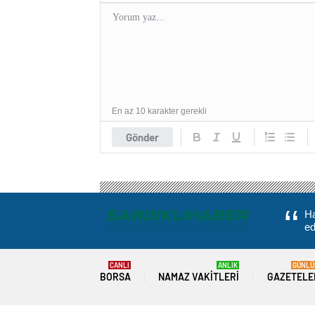
En az 10 karakter gerekli
Gönder
Ha
ed
CANLI
ANLIK
GÜNLÜ
BORSA
NAMAZ VAKITLERI
GAZETELE