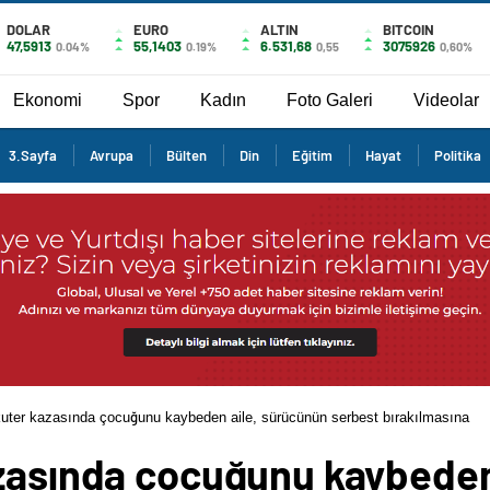
DOLAR
EURO
ALTIN
BITCOIN
47,5913
55,1403
6.531,68
3075926
0.04%
0.19%
0,55
0,60%
Ekonomi
Spor
Kadın
Foto Galeri
Videolar
3.Sayfa
Avrupa
Bülten
Din
Eğitim
Hayat
Politika
kuter kazasında çocuğunu kaybeden aile, sürücünün serbest bırakılmasına
azasında çocuğunu kaybeden