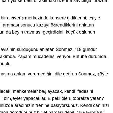
 şartıyla serbest bırakılması üzerine savcılığa itirazda
ir alışveriş merkezinde konsere gittiklerini, eşiyle
ini araması sonucu kazayı öğrendiklerini anlatan
n da beyin travması geçirdiğini, küçük oğlunun
davisinin sürdüğünü anlatan Sönmez, “18 gündür
bakımda. Yaşam mücadelesi veriyor. Entübe durumda,
nuştu.
masına anlam veremediğini dile getiren Sönmez, şöyle
lecek, mahkemeler başlayacak, kendi ifadesini
i bir şeyler yapacaklar. E peki ölen, toprakta yatan?
nüzde aracınızın frenine basıyorsunuz. Kendi canınızı
ağa gömdüğünüz bir et parçası değil. 15 yaşında iyi