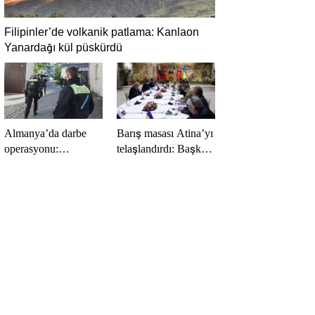
Filipinler’de volkanik patlama: Kanlaon
Yanardağı kül püskürdü
Almanya’da darbe
Barış masası Atina’yı
operasyonu:
telaşlandırdı: Başkan
Gözaltılar gerçekleşti
Erdoğan’ın hamleleri
korkuttu! ‘Yunanistan
için risk taşıyor’