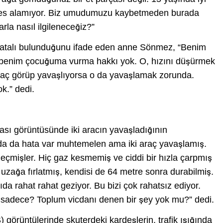
efes alamıyor. Biz umudumuzu kaybetmeden burada
la nasıl ilgileneceğiz?”
 hatalı bulunduğunu ifade eden anne Sönmez, “Benim
, benim çocuğuma vurma hakkı yok. O, hızını düşürmek
araç görüp yavaşlıyorsa o da yavaşlamak zorunda.
ok.” dedi.
sı görüntüsünde iki aracın yavaşladığının
zda da hata var muhtemelen ama iki araç yavaşlamış.
geçmişler. Hiç gaz kesmemiş ve ciddi bir hızla çarpmış
 uzağa fırlatmış, kendisi de 64 metre sonra durabilmiş.
rıda rahat rahat geziyor. Bu bizi çok rahatsız ediyor.
i sadece? Toplum vicdanı denen bir şey yok mu?” dedi.
örüntülerinde skuterdeki kardeşlerin, trafik ışığında