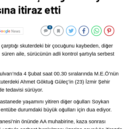
na itiraz etti
0
News
n çarptığı skuterdeki bir çocuğunu kaybeden, diğer
üren aile, sürücünün adli kontrol şartıyla serbest
lvarı’nda 4 Şubat saat 00.30 sıralarında M.E.Ö’nün
skuterdeki Ahmet Göktuğ Güleç’in (23) İzmir Şehir
e tedavisi sürüyor.
hastanede yaşamını yitiren diğer oğulları Soykan
, entübe durumdaki büyük oğulları için dua ediyor.
anesi’nin önünde AA muhabirine, kaza sonrası