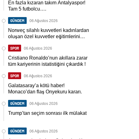
En fazla kızaran takım Antalyaspor!
Tam 5 futbolcu….
GÜNDEM
06 Ağustos 2026
Norweç silahlı kuvvetleri kadınlardan
oluşan özel kuvvetler eğitimlerini
başlattı.
SPOR
06 Ağustos 2026
Cristiano Ronaldo’nun akıllara zarar
tüm kariyerinin istatistiğini çıkardık !
SPOR
06 Ağustos 2026
Galatasaray’a kötü haber!
Monaco’dan flaş Onyekuru kararı.
GÜNDEM
06 Ağustos 2026
Trump’tan seçim sonrası ilk mülakat
GÜNDEM
06 Ağustos 2026