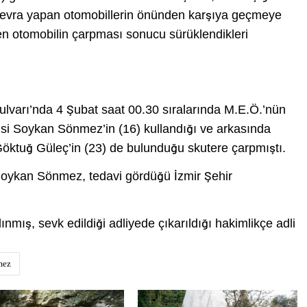
evra yapan otomobillerin önünden karşıya geçmeye
elen otomobilin çarpması sonucu sürüklendikleri
lvarı’nda 4 Şubat saat 00.30 sıralarında M.E.Ö.’nün
cisi Soykan Sönmez’in (16) kullandığı ve arkasında
Göktuğ Güleç’in (23) de bulunduğu skutere çarpmıştı.
oykan Sönmez, tedavi gördüğü İzmir Şehir
mış, sevk edildiği adliyede çıkarıldığı hakimlikçe adli
mez