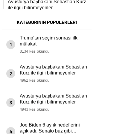
Avusturya başbakanı Sebastian Kurz
ile ilgili bilinmeyenler
KATEGORİNİN POPÜLERLERİ
Trump’tan seçim sonrası ilk
mülakat
1
8134 kez okundu
Avusturya başbakanı Sebastian
Kurz ile ilgili bilinmeyenler
2
4962 kez okundu
Avusturya başbakanı Sebastian
Kurz ile ilgili bilinmeyenler
3
4943 kez okundu
Joe Biden 6 aylık hedeflerini
açıkladı. Senato buz gibi…
4