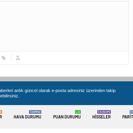
berleri anlık güncel olarak e-posta adresiniz üzerinden takip
ebilirsiniz.
K
TAHMİNİ
LİG
EKONOMİ
E
R
HAVA DURUMU
PUAN DURUMU
HISSELER
PARI