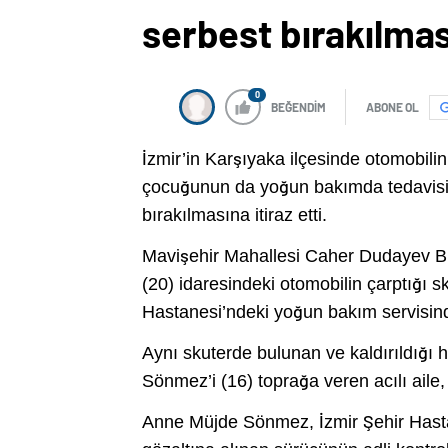
serbest bırakılması
0
BEĞENDİM
ABONE OL
İzmir’in Karşıyaka ilçesinde otomobili
çocuğunun da yoğun bakımda tedavisi s
bırakılmasına itiraz etti.
Mavişehir Mahallesi Caher Dudayev Bu
(20) idaresindeki otomobilin çarptığı 
Hastanesi’ndeki yoğun bakım servisind
Aynı skuterde bulunan ve kaldırıldığı 
Sönmez’i (16) toprağa veren acılı aile
Anne Müjde Sönmez, İzmir Şehir Hast