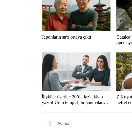
Japonların sırrı ortaya çıktı
Çatalca’
operasyo
İlişkiler üzerine 20’de fazla kitap
Z Kuşağ
yazdı! Ünlü terapist, boşanmaların
nefret 
gerçek suçlularını açıklıyor