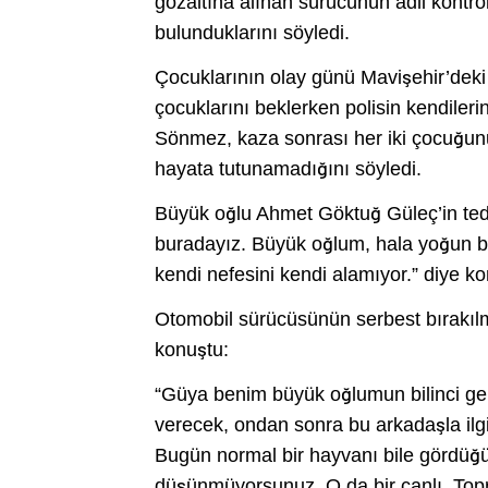
gözaltına alınan sürücünün adli kontrol
bulunduklarını söyledi.
Çocuklarının olay günü Mavişehir’deki b
çocuklarını beklerken polisin kendiler
Sönmez, kaza sonrası her iki çocuğunu
hayata tutunamadığını söyledi.
Büyük oğlu Ahmet Göktuğ Güleç’in te
buradayız. Büyük oğlum, hala yoğun 
kendi nefesini kendi alamıyor.” diye ko
Otomobil sürücüsünün serbest bırakıl
konuştu:
“Güya benim büyük oğlumun bilinci ge
verecek, ondan sonra bu arkadaşla ilgil
Bugün normal bir hayvanı bile gördüğü
düşünmüyorsunuz. O da bir canlı. Topr