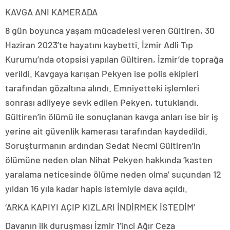
KAVGA ANI KAMERADA
8 gün boyunca yaşam mücadelesi veren Gültiren, 30
Haziran 2023’te hayatını kaybetti. İzmir Adli Tıp
Kurumu’nda otopsisi yapılan Gültiren, İzmir’de toprağa
verildi. Kavgaya karışan Pekyen ise polis ekipleri
tarafından gözaltına alındı. Emniyetteki işlemleri
sonrası adliyeye sevk edilen Pekyen, tutuklandı.
Gültiren’in ölümü ile sonuçlanan kavga anları ise bir iş
yerine ait güvenlik kamerası tarafından kaydedildi.
Soruşturmanın ardından Sedat Necmi Gültiren’in
ölümüne neden olan Nihat Pekyen hakkında ‘kasten
yaralama neticesinde ölüme neden olma’ suçundan 12
yıldan 16 yıla kadar hapis istemiyle dava açıldı.
‘ARKA KAPIYI AÇIP KIZLARI İNDİRMEK İSTEDİM’
Davanın ilk duruşması İzmir 1’inci Ağır Ceza