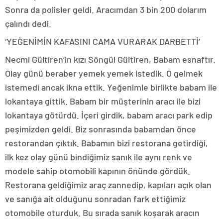
Sonra da polisler geldi. Aracımdan 3 bin 200 dolarım
çalındı dedi.
‘YEĞENİMİN KAFASINI CAMA VURARAK DARBETTİ’
Necmi Gültiren’in kızı Söngül Gültiren, Babam esnaftır.
Olay günü beraber yemek yemek istedik. O gelmek
istemedi ancak ikna ettik. Yeğenimle birlikte babam ile
lokantaya gittik. Babam bir müşterinin aracı ile bizi
lokantaya götürdü. İçeri girdik, babam aracı park edip
peşimizden geldi. Biz sonrasında babamdan önce
restorandan çıktık. Babamın bizi restorana getirdiği,
ilk kez olay günü bindiğimiz sanık ile aynı renk ve
modele sahip otomobili kapının önünde gördük.
Restorana geldiğimiz araç zannedip, kapıları açık olan
ve sanığa ait olduğunu sonradan fark ettiğimiz
otomobile oturduk. Bu sırada sanık koşarak aracın