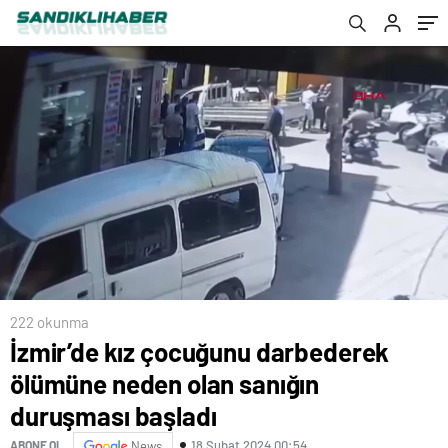
222 okunma
İzmir’de kız çocuğunu darbederek
ölümüne neden olan sanığın
duruşması başladı
18 Şubat 2024 00:54
ABONE OL
News