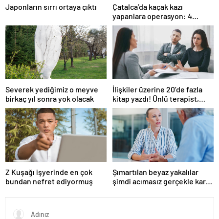
Japonların sırrı ortaya çıktı
Çatalca’da kaçak kazı
yapanlara operasyon: 4
gözaltı
Severek yediğimiz o meyve
İlişkiler üzerine 20’de fazla
birkaç yıl sonra yok olacak
kitap yazdı! Ünlü terapist,
boşanmaların gerçek
suçlularını açıklıyor
Z Kuşağı işyerinde en çok
Şımartılan beyaz yakalılar
bundan nefret ediyormuş
şimdi acımasız gerçekle karşı
karşıya