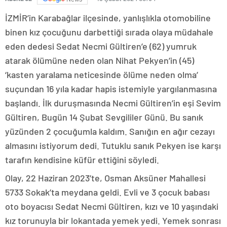
İZMİR’in Karabağlar ilçesinde, yanlışlıkla otomobiline
binen kız çocuğunu darbettiği sırada olaya müdahale
eden dedesi Sedat Necmi Gültiren’e (62) yumruk
atarak ölümüne neden olan Nihat Pekyen’in (45)
‘kasten yaralama neticesinde ölüme neden olma’
suçundan 16 yıla kadar hapis istemiyle yargılanmasına
başlandı. İlk duruşmasında Necmi Gültiren’in eşi Sevim
Gültiren, Bugün 14 Şubat Sevgililer Günü. Bu sanık
yüzünden 2 çocuğumla kaldım. Sanığın en ağır cezayı
almasını istiyorum dedi. Tutuklu sanık Pekyen ise karşı
tarafın kendisine küfür ettiğini söyledi.
Olay, 22 Haziran 2023’te, Osman Aksüner Mahallesi
5733 Sokak’ta meydana geldi. Evli ve 3 çocuk babası
oto boyacısı Sedat Necmi Gültiren, kızı ve 10 yaşındaki
kız torunuyla bir lokantada yemek yedi. Yemek sonrası