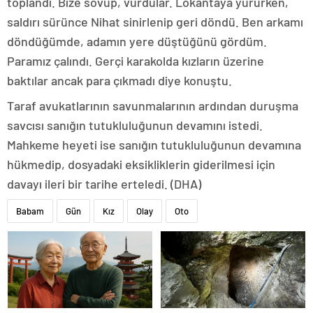
toplandı. Bize sövüp, vurdular. Lokantaya yürürken,
saldırı sürünce Nihat sinirlenip geri döndü. Ben arkamı
döndüğümde, adamın yere düştüğünü gördüm.
Paramız çalındı. Gerçi karakolda kızların üzerine
baktılar ancak para çıkmadı diye konuştu.
Taraf avukatlarının savunmalarının ardından duruşma
savcısı sanığın tutukluluğunun devamını istedi.
Mahkeme heyeti ise sanığın tutukluluğunun devamına
hükmedip, dosyadaki eksikliklerin giderilmesi için
davayı ileri bir tarihe erteledi. (DHA)
Babam
Gün
Kız
Olay
Oto