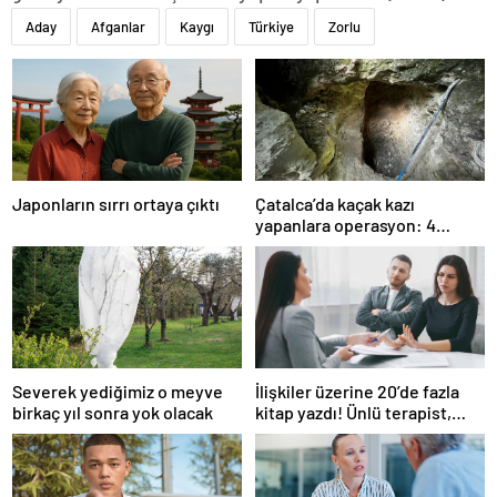
Aday
Afganlar
Kaygı
Türkiye
Zorlu
Japonların sırrı ortaya çıktı
Çatalca’da kaçak kazı
yapanlara operasyon: 4
gözaltı
Severek yediğimiz o meyve
İlişkiler üzerine 20’de fazla
birkaç yıl sonra yok olacak
kitap yazdı! Ünlü terapist,
boşanmaların gerçek
suçlularını açıklıyor