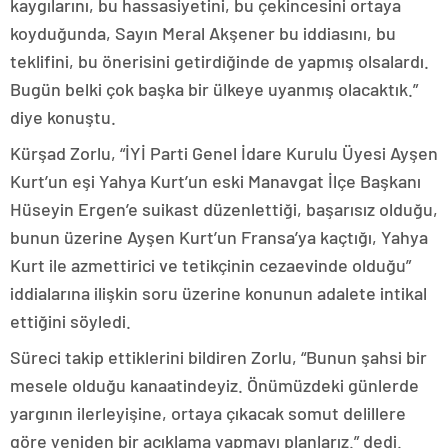
kaygılarını, bu hassasiyetini, bu çekincesini ortaya
koyduğunda, Sayın Meral Akşener bu iddiasını, bu
teklifini, bu önerisini getirdiğinde de yapmış olsalardı.
Bugün belki çok başka bir ülkeye uyanmış olacaktık.”
diye konuştu.
Kürşad Zorlu, “İYİ Parti Genel İdare Kurulu Üyesi Ayşen
Kurt’un eşi Yahya Kurt’un eski Manavgat İlçe Başkanı
Hüseyin Ergen’e suikast düzenlettiği, başarısız olduğu,
bunun üzerine Ayşen Kurt’un Fransa’ya kaçtığı, Yahya
Kurt ile azmettirici ve tetikçinin cezaevinde olduğu”
iddialarına ilişkin soru üzerine konunun adalete intikal
ettiğini söyledi.
Süreci takip ettiklerini bildiren Zorlu, “Bunun şahsi bir
mesele olduğu kanaatindeyiz. Önümüzdeki günlerde
yargının ilerleyişine, ortaya çıkacak somut delillere
göre yeniden bir açıklama yapmayı planlarız.” dedi.