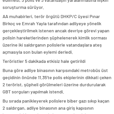
edilmesi, 3 polis ve 3 vatandaşın yaralanmasına ilişkin
soruşturma sürüyor.
AA muhabirleri, terör örgütü DHKP/C üyesi Pınar
Birkoç ve Emrah Yayla tarafından adliyeye yönelik
gerçekleştirilmek istenen ancak devriye görevi yapan
polisin hareketlerinden şüphelenerek kimlik sorması
üzerine iki saldırganın polislerle vatandaşlara ateş
açmasıyla son bulan eylemi derledi.
Teröristler 5 dakikada etkisiz hale getirildi
Buna göre adliye binasının karşısındaki metrobüs üst
geçidinin önünde 11.35’te polis ekiplerinin dikkati çeken
2 terörist, şüpheli görülmeleri üzerine durdurularak
GBT sorguları yapılmak istendi.
Bu sırada panikleyerek polislere biber gazı sıkıp kaçan
2 saldırgan, adliye binasının ana giriş kapısının