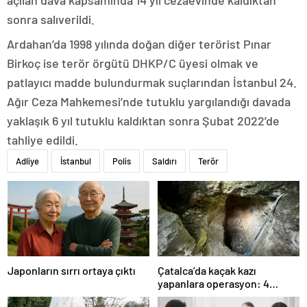
açılan dava kapsamında 14 yıl cezaevinde kaldıktan
sonra salıverildi.
Ardahan’da 1998 yılında doğan diğer terörist Pınar
Birkoç ise terör örgütü DHKP/C üyesi olmak ve
patlayıcı madde bulundurmak suçlarından İstanbul 24.
Ağır Ceza Mahkemesi’nde tutuklu yargılandığı davada
yaklaşık 6 yıl tutuklu kaldıktan sonra Şubat 2022’de
tahliye edildi.
Adliye
İstanbul
Polis
Saldırı
Terör
Japonların sırrı ortaya çıktı
Çatalca’da kaçak kazı
yapanlara operasyon: 4
gözaltı