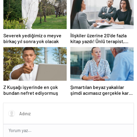
Severek yediğimiz o meyve
İlişkiler üzerine 20’de fazla
birkaç yıl sonra yok olacak
kitap yazdı! Ünlü terapist,
boşanmaların gerçek
suçlularını açıklıyor
Z Kuşağı işyerinde en çok
Şımartılan beyaz yakalılar
bundan nefret ediyormuş
şimdi acımasız gerçekle karşı
karşıya