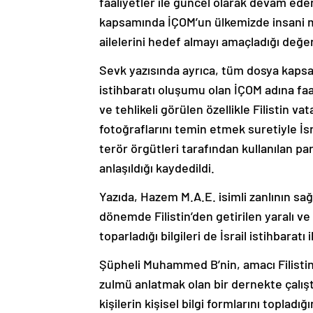
faaliyetler ile güncel olarak devam eden
kapsamında İÇOM’un ülkemizde insani mü
ailelerini hedef almayı amaçladığı değer
Sevk yazısında ayrıca, tüm dosya kapsamı
istihbaratı oluşumu olan İÇOM adına faa
ve tehlikeli görülen özellikle Filistin va
fotoğraflarını temin etmek suretiyle İsra
terör örgütleri tarafından kullanılan pa
anlaşıldığı kaydedildi.
Yazıda, Hazem M.A.E. isimli zanlının sağl
dönemde Filistin’den getirilen yaralı ve y
toparladığı bilgileri de İsrail istihbaratı
Şüpheli Muhammed B’nin, amacı Filistin
zulmü anlatmak olan bir dernekte çalıştı
kişilerin kişisel bilgi formlarını toplad