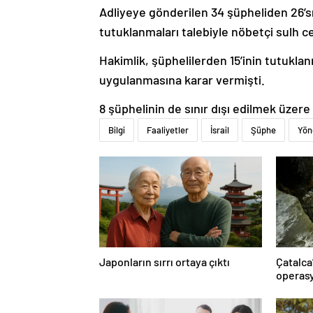
Adliyeye gönderilen 34 şüpheliden 26’sı
tutuklanmaları talebiyle nöbetçi sulh c
Hakimlik, şüphelilerden 15’inin tutuklanm
uygulanmasına karar vermişti.
8 şüphelinin de sınır dışı edilmek üzere 
Bilgi
Faaliyetler
İsrail
Şüphe
Yön
Japonların sırrı ortaya çıktı
Çatalca
operasy