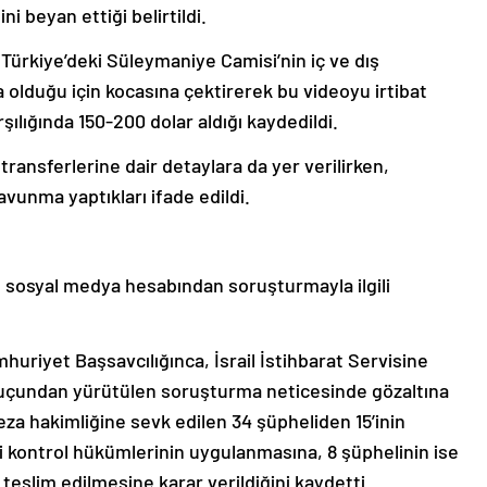
ni beyan ettiği belirtildi.
Türkiye’deki Süleymaniye Camisi’nin iç ve dış
a olduğu için kocasına çektirerek bu videoyu irtibat
ılığında 150-200 dolar aldığı kaydedildi.
a transferlerine dair detaylara da yer verilirken,
avunma yaptıkları ifade edildi.
 sosyal medya hesabından soruşturmayla ilgili
uriyet Başsavcılığınca, İsrail İstihbarat Servisine
 suçundan yürütülen soruşturma neticesinde gözaltına
eza hakimliğine sevk edilen 34 şüpheliden 15’inin
i kontrol hükümlerinin uygulanmasına, 8 şüphelinin ise
 teslim edilmesine karar verildiğini kaydetti.