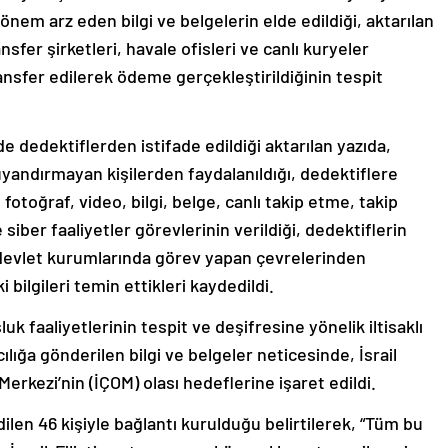
in önem arz eden bilgi ve belgelerin elde edildiği, aktarılan
ansfer şirketleri, havale ofisleri ve canlı kuryeler
transfer edilerek ödeme gerçekleştirildiğinin tespit
e dedektiflerden istifade edildiği aktarılan yazıda,
e uyandırmayan kişilerden faydalanıldığı, dedektiflere
 fotoğraf, video, bilgi, belge, canlı takip etme, takip
siber faaliyetler görevlerinin verildiği, dedektiflerin
 devlet kurumlarında görev yapan çevrelerinden
 bilgileri temin ettikleri kaydedildi.
k faaliyetlerinin tespit ve deşifresine yönelik iltisaklı
lığa gönderilen bilgi ve belgeler neticesinde, İsrail
erkezi’nin (İÇOM) olası hedeflerine işaret edildi.
ilen 46 kişiyle bağlantı kurulduğu belirtilerek, “Tüm bu