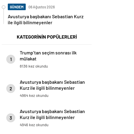
GÜNDEM
06 Ağustos 2026
Avusturya başbakanı Sebastian Kurz
ile ilgili bilinmeyenler
KATEGORİNİN POPÜLERLERİ
Trump’tan seçim sonrası ilk
mülakat
1
8136 kez okundu
Avusturya başbakanı Sebastian
Kurz ile ilgili bilinmeyenler
2
4964 kez okundu
Avusturya başbakanı Sebastian
Kurz ile ilgili bilinmeyenler
3
4946 kez okundu