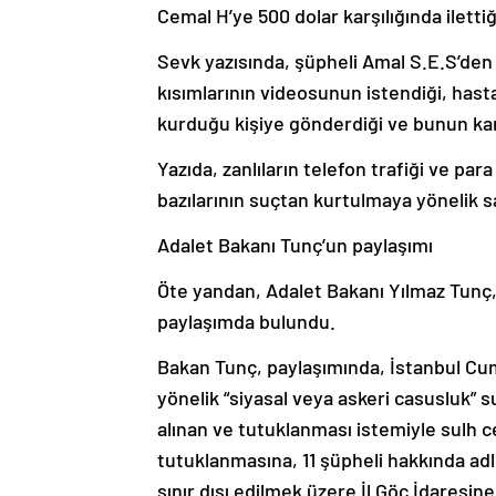
Cemal H’ye 500 dolar karşılığında ilettiği
Sevk yazısında, şüpheli Amal S.E.S’den 
kısımlarının videosunun istendiği, hast
kurduğu kişiye gönderdiği ve bunun karş
Yazıda, zanlıların telefon trafiği ve par
bazılarının suçtan kurtulmaya yönelik s
Adalet Bakanı Tunç’un paylaşımı
Öte yandan, Adalet Bakanı Yılmaz Tunç,
paylaşımda bulundu.
Bakan Tunç, paylaşımında, İstanbul Cumh
yönelik “siyasal veya askeri casusluk”
alınan ve tutuklanması istemiyle sulh c
tutuklanmasına, 11 şüpheli hakkında adl
sınır dışı edilmek üzere İl Göç İdaresine