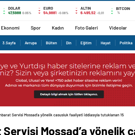
DOLAR
EURO
ALTIN
BITCOIN
47,5988
54,9881
6.495,52
%
0.05%
-0.08%
-0,01
Ekonomi
Spor
Kadın
Foto Galeri
Videolar
3.Sayfa
Avrupa
Bülten
Din
Eğitim
Hayat
Politika
stihbarat Servisi Mossad’a yönelik casusluk faaliyeti iddiasıyla tutuklanan 15
at Servisi Mossad’a yönelik c