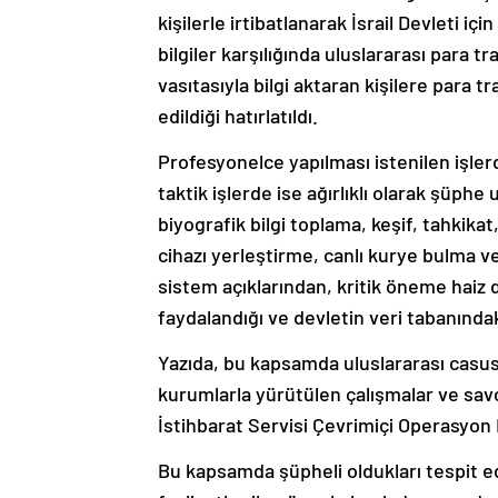
kişilerle irtibatlanarak İsrail Devleti iç
bilgiler karşılığında uluslararası para tr
vasıtasıyla bilgi aktaran kişilere para 
edildiği hatırlatıldı.
Profesyonelce yapılması istenilen işlerd
taktik işlerde ise ağırlıklı olarak şüph
biyografik bilgi toplama, keşif, tahkikat,
cihazı yerleştirme, canlı kurye bulma ve 
sistem açıklarından, kritik öneme haiz
faydalandığı ve devletin veri tabanındaki
Yazıda, bu kapsamda uluslararası casuslu
kurumlarla yürütülen çalışmalar ve savcı
İstihbarat Servisi Çevrimiçi Operasyon M
Bu kapsamda şüpheli oldukları tespit ed