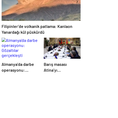
Filipinler’de volkanik patlama: Kanlaon
Yanardağı kül püskürdü
Almanya’da darbe
Barış masası
operasyonu:
Atina’yı
Gözaltılar
telaşlandırdı:
gerçekleşti
Başkan Erdoğan’ın
hamleleri korkuttu!
‘Yunanistan için risk
taşıyor’