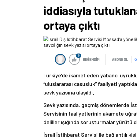
iddiasıyla tutuklan
ortaya çıktı
0
BEĞENDİM
ABONE OL
Türkiye’de ikamet eden yabancı uyruklul
“uluslararası casusluk” faaliyeti yaptıkla
sevk yazısına ulaşıldı.
Sevk yazısında, geçmiş dönemlerde İsta
Servisinin faaliyetlerinin akamete uğra
deliller ışığında soruşturmalar yürütül
İsrail İstihbarat Servisi ile bağlantılı k