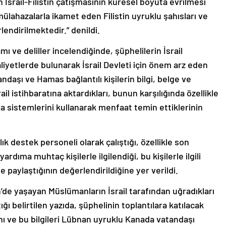
 İsrail-Filistin çatışmasının küresel boyuta evrilmesi
lahazalarla ikamet eden Filistin uyruklu şahısları ve
lendirilmektedir.” denildi.
 ve deliller incelendiğinde, şüphelilerin İsrail
liyetlerde bulunarak İsrail Devleti için önem arz eden
tandaşı ve Hamas bağlantılı kişilerin bilgi, belge ve
il istihbaratına aktardıkları, bunun karşılığında özellikle
ra sistemlerini kullanarak menfaat temin ettiklerinin
ık destek personeli olarak çalıştığı, özellikle son
ardıma muhtaç kişilerle ilgilendiği, bu kişilerle ilgili
 ile paylaştığının değerlendirildiğine yer verildi.
’de yaşayan Müslümanların İsrail tarafından uğradıkları
ğı belirtilen yazıda, şüphelinin toplantılara katılacak
ığını ve bu bilgileri Lübnan uyruklu Kanada vatandaşı