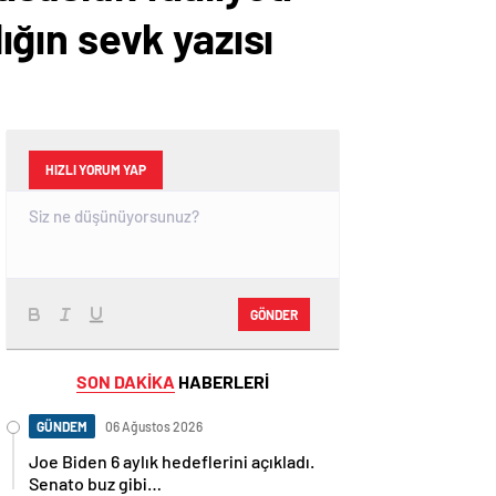
lığın sevk yazısı
HIZLI YORUM YAP
GÖNDER
SON DAKİKA
HABERLERİ
GÜNDEM
06 Ağustos 2026
Joe Biden 6 aylık hedeflerini açıkladı.
Senato buz gibi…