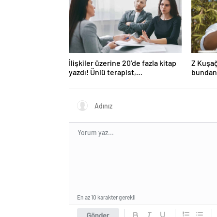
İlişkiler üzerine 20’de fazla kitap
Z Kuşağ
yazdı! Ünlü terapist,
bundan
boşanmaların gerçek suçlularını
açıklıyor
En az 10 karakter gerekli
Gönder