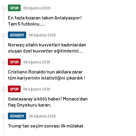
SPOR
06 Ağustos 2026
En fazla kızaran takım Antalyaspor!
Tam 5 futbolcu….
GÜNDEM
06 Ağustos 2026
Norweç silahlı kuvvetleri kadınlardan
oluşan özel kuvvetler eğitimlerini
başlattı.
SPOR
06 Ağustos 2026
Cristiano Ronaldo’nun akıllara zarar
tüm kariyerinin istatistiğini çıkardık !
SPOR
06 Ağustos 2026
Galatasaray’a kötü haber! Monaco’dan
flaş Onyekuru kararı.
GÜNDEM
06 Ağustos 2026
Trump’tan seçim sonrası ilk mülakat