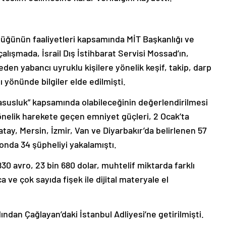
üğünün faaliyetleri kapsamında MİT Başkanlığı ve
lışmada, İsrail Dış İstihbarat Servisi Mossad’ın,
den yabancı uyruklu kişilere yönelik keşif, takip, darp
 yönünde bilgiler elde edilmişti.
casusluk” kapsamında olabileceğinin değerlendirilmesi
nelik harekete geçen emniyet güçleri, 2 Ocak’ta
Hatay, Mersin, İzmir, Van ve Diyarbakır’da belirlenen 57
nda 34 şüpheliyi yakalamıştı.
30 avro, 23 bin 680 dolar, muhtelif miktarda farklı
a ve çok sayıda fişek ile dijital materyale el
ından Çağlayan’daki İstanbul Adliyesi’ne getirilmişti.