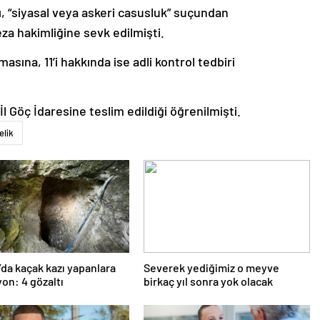
, “siyasal veya askeri casusluk” suçundan
eza hakimliğine sevk edilmişti.
asına, 11’i hakkında ise adli kontrol tedbiri
İl Göç İdaresine teslim edildiği öğrenilmişti.
elik
’da kaçak kazı yapanlara
Severek yediğimiz o meyve
on: 4 gözaltı
birkaç yıl sonra yok olacak