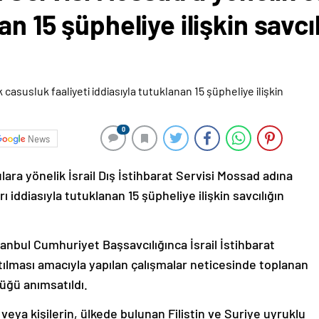
an 15 şüpheliye ilişkin savcı
0
News
ara yönelik İsrail Dış İstihbarat Servisi Mossad adına
rı iddiasıyla tutuklanan 15 şüpheliye ilişkin savcılığın
nbul Cumhuriyet Başsavcılığınca İsrail İstihbarat
tılması amacıyla yapılan çalışmalar neticesinde toplanan
düğü anımsatıldı.
işi veya kişilerin, ülkede bulunan Filistin ve Suriye uyruklu