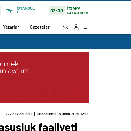
İMSAK'A
İSTANBUL
02:00
KALAN SÜRE
°
Yazarlar
Gazeteler
222 kez okundu
|
Güncelleme: 6 Ocak 2024 12:00
asusluk faaliyeti