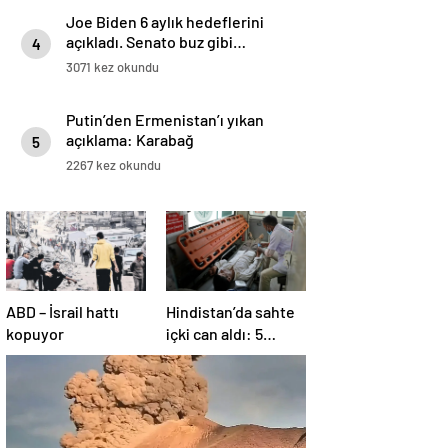
Joe Biden 6 aylık hedeflerini
açıkladı. Senato buz gibi…
4
3071 kez okundu
Putin’den Ermenistan’ı yıkan
açıklama: Karabağ
5
Azerbaycan’ın ayrılmaz bir
2267 kez okundu
parçasıdır!
ABD – İsrail hattı
Hindistan’da sahte
kopuyor
içki can aldı: 5
köyde alarm verildi