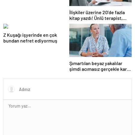
İlişkiler üzerine 20’de fazla
kitap yazdı! Ünlü terapist,
boşanmaların gerçek
suçlularını açıklıyor
Z Kuşağı işyerinde en çok
bundan nefret ediyormuş
Şımartılan beyaz yakalılar
şimdi acımasız gerçekle karşı
karşıya