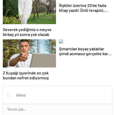
İlişkiler üzerine 20’de fazla
kitap yazdı! Ünlü terapist,
boşanmaların gerçek
suçlularını açıklıyor
Severek yediğimiz o meyve
birkaç yıl sonra yok olacak
Şımartılan beyaz yakalılar
şimdi acımasız gerçekle karşı
karşıya
Z Kuşağı işyerinde en çok
bundan nefret ediyormuş