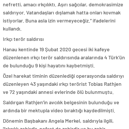
nefretti, amacı ırkçılıktı. Aşırı sağcılar, demokrasimize
saldırıyor. Vatandaşları dışlamak hatta onları kovmak
istiyorlar. Buna asla izin vermeyeceğiz.” ifadelerini
kullandı.
Irkçı terör saldırısı
Hanau kentinde 19 Şubat 2020 gecesi iki kafeye
düzenlenen ırkçı terör saldırısında aralarında 4 Türk’ün
de bulunduğu 9 kişi hayatını kaybetmişti.
Özel harekat timinin düzenlediği operasyonda saldırıyı
düzenleyen 43 yaşındaki ırkçı terörist Tobias Rathjen
ve 72 yaşındaki annesi evlerinde ölü bulunmuştu.
Saldırgan Rathjen’in avcılık belgesinin bulunduğu ve
ardında bir mektupla video bıraktığı kaydedilmişti.
Dönemin Başbakanı Angela Merkel, saldırıyla ilgili,
“Irkçılık zehirdir, nefret de zehirdir ve bu zehir