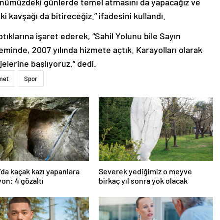
ah önümüzdeki günlerde temel atmasını da yapacağız ve
i kavşağı da bitireceğiz.” ifadesini kullandı.
tıklarına işaret ederek, “Sahil Yolunu bile Sayın
inde, 2007 yılında hizmete açtık. Karayolları olarak
jelerine başlıyoruz.” dedi.
met
Spor
’da kaçak kazı yapanlara
Severek yediğimiz o meyve
on: 4 gözaltı
birkaç yıl sonra yok olacak