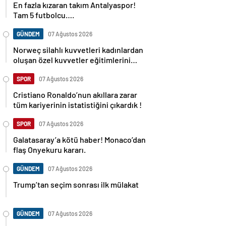
En fazla kızaran takım Antalyaspor!
Tam 5 futbolcu….
GÜNDEM
07 Ağustos 2026
Norweç silahlı kuvvetleri kadınlardan
oluşan özel kuvvetler eğitimlerini
başlattı.
SPOR
07 Ağustos 2026
Cristiano Ronaldo’nun akıllara zarar
tüm kariyerinin istatistiğini çıkardık !
SPOR
07 Ağustos 2026
Galatasaray’a kötü haber! Monaco’dan
flaş Onyekuru kararı.
GÜNDEM
07 Ağustos 2026
Trump’tan seçim sonrası ilk mülakat
GÜNDEM
07 Ağustos 2026