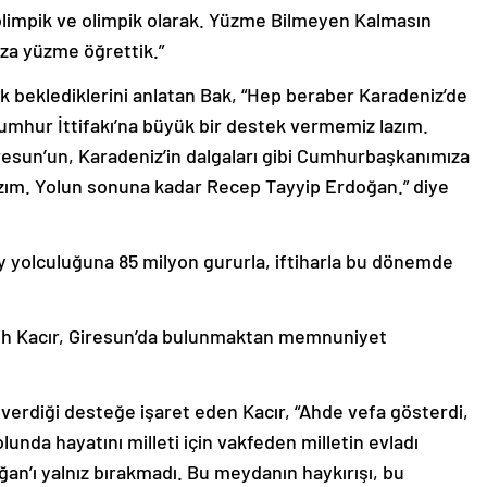
 olimpik ve olimpik olarak. Yüzme Bilmeyen Kalmasın
uza yüzme öğrettik.”
k beklediklerini anlatan Bak, “Hep beraber Karadeniz’de
umhur İttifakı’na büyük bir destek vermemiz lazım.
resun’un, Karadeniz’in dalgaları gibi Cumhurbaşkanımıza
ım. Yolun sonuna kadar Recep Tayyip Erdoğan.” diye
 yolculuğuna 85 milyon gururla, iftiharla bu dönemde
tih Kacır, Giresun’da bulunmaktan memnuniyet
verdiği desteğe işaret eden Kacır, “Ahde vefa gösterdi,
lunda hayatını milleti için vakfeden milletin evladı
n’ı yalnız bırakmadı. Bu meydanın haykırışı, bu