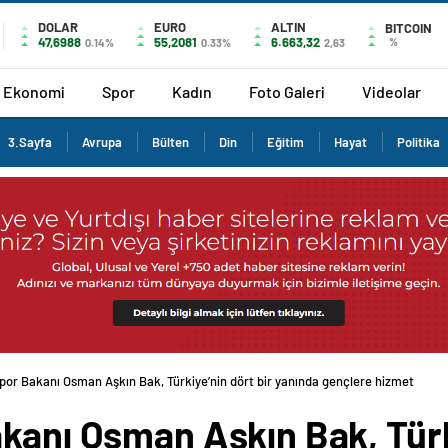
DOLAR
EURO
ALTIN
BITCOIN
47,6988
55,2081
6.663,32
%
0.14%
0.33%
2,63
Ekonomi
Spor
Kadın
Foto Galeri
Videolar
3.Sayfa
Avrupa
Bülten
Din
Eğitim
Hayat
Politika
por Bakanı Osman Aşkın Bak, Türkiye’nin dört bir yanında gençlere hizmet
kanı Osman Aşkın Bak, Türki