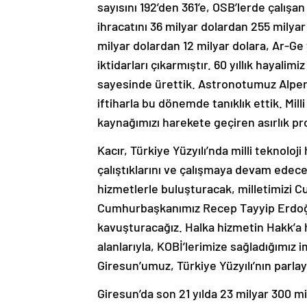
sayısını 192’den 361’e, OSB’lerde çalışan
ihracatını 36 milyar dolardan 255 milya
milyar dolardan 12 milyar dolara, Ar-Ge
iktidarları çıkarmıştır. 60 yıllık hayalimi
sayesinde ürettik. Astronotumuz Alper 
iftiharla bu dönemde tanıklık ettik. Mill
kaynağımızı harekete geçiren asırlık proj
Kacır, Türkiye Yüzyılı’nda milli teknolo
çalıştıklarını ve çalışmaya devam edecek
hizmetlerle buluşturacak, milletimizi Cu
Cumhurbaşkanımız Recep Tayyip Erdoğan’
kavuşturacağız. Halka hizmetin Hakk’a h
alanlarıyla, KOBİ’lerimize sağladığımız 
Giresun’umuz, Türkiye Yüzyılı’nın parlay
Giresun’da son 21 yılda 23 milyar 300 mil