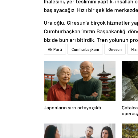
İhalesini, yer teslimini yaptık, inşall
başlayacağız. Hızlı bir şekilde merkezdek
Uraloğlu, Giresun’a birçok hizmetler yap
Cumhurbaşkanı’mızın Başbakanlığı dönem
biz de bunları bitirdik. Tren yolunun pro
Ak Parti
Cumhurbaşkanı
Giresun
Hiz
Japonların sırrı ortaya çıktı
Çatalca
operasy