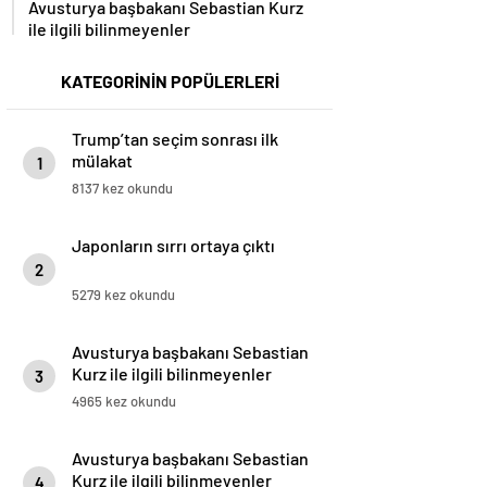
Avusturya başbakanı Sebastian Kurz
ile ilgili bilinmeyenler
KATEGORİNİN POPÜLERLERİ
Trump’tan seçim sonrası ilk
mülakat
1
8137 kez okundu
Japonların sırrı ortaya çıktı
2
5279 kez okundu
Avusturya başbakanı Sebastian
Kurz ile ilgili bilinmeyenler
3
4965 kez okundu
Avusturya başbakanı Sebastian
Kurz ile ilgili bilinmeyenler
4