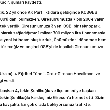
Kacır, şunları kaydetti:
çtık. 22 yıl önce AK Parti iktidara geldiğinde KOSGEB
100’ü dahi bulmazken, Giresun’umuzda 7 bin 200’e yakın
stek verdik. Giresun’umuza 3 yeni OSB, bir teknopark,
 olarak sağladığımız 1 milyar 700 milyon lira finansmanla
nde yeni istihdam oluşturduk. Önümüzdeki dönemde hem
türeceğiz ve beşinci OSB’yi de inşallah Giresun’umuza
Uraloğlu, Eğribel Tüneli, Ordu-Giresun Havalimanı ve
gi verdi.
başkan Aytekin Şenlikoğlu ve ilçe belediye başkan
tekin Şenlikoğlu kardeşimiz Giresun’a hizmet etti. Sizin
i kavşaktı. En çok orada bekliyorsunuz trafikte.