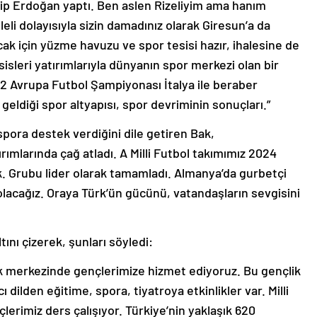
ip Erdoğan yaptı. Ben aslen Rizeliyim ama hanım
li dolayısıyla sizin damadınız olarak Giresun’a da
 için yüzme havuzu ve spor tesisi hazır, ihalesine de
sisleri yatırımlarıyla dünyanın spor merkezi olan bir
32 Avrupa Futbol Şampiyonası İtalya ile beraber
 geldiği spor altyapısı, spor devriminin sonuçları.”
ora destek verdiğini dile getiren Bak,
ımlarında çağ atladı. A Milli Futbol takımımız 2024
. Grubu lider olarak tamamladı. Almanya’da gurbetçi
olacağız. Oraya Türk’ün gücünü, vatandaşların sevgisini
tını çizerek, şunları söyledi:
lik merkezinde gençlerimize hizmet ediyoruz. Bu gençlik
ilden eğitime, spora, tiyatroya etkinlikler var. Milli
erimiz ders çalışıyor. Türkiye’nin yaklaşık 620