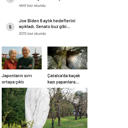
4947 kez okundu
Joe Biden 6 aylık hedeflerini
açıkladı. Senato buz gibi…
5
3072 kez okundu
Japonların sırrı
Çatalca’da kaçak
ortaya çıktı
kazı yapanlara
operasyon: 4
gözaltı