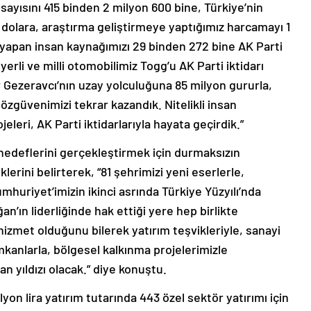
 sayısını 415 binden 2 milyon 600 bine, Türkiye’nin
r dolara, araştırma geliştirmeye yaptığımız harcamayı 1
 yapan insan kaynağımızı 29 binden 272 bine AK Parti
z yerli ve milli otomobilimiz Togg’u AK Parti iktidarı
Gezeravcı’nın uzay yolculuğuna 85 milyon gururla,
i özgüvenimizi tekrar kazandık. Nitelikli insan
eleri, AK Parti iktidarlarıyla hayata geçirdik.”
ji hedeflerini gerçekleştirmek için durmaksızın
lerini belirterek, “81 şehrimizi yeni eserlerle,
mhuriyet’imizin ikinci asrında Türkiye Yüzyılı’nda
ın liderliğinde hak ettiği yere hep birlikte
izmet olduğunu bilerek yatırım teşvikleriyle, sanayi
imkanlarla, bölgesel kalkınma projelerimizle
an yıldızı olacak.” diye konuştu.
yon lira yatırım tutarında 443 özel sektör yatırımı için