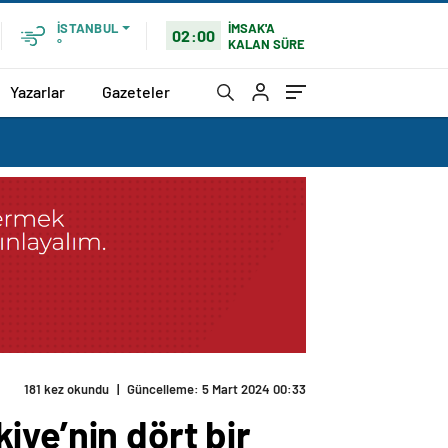
İMSAK'A
İSTANBUL
02:00
KALAN SÜRE
°
Yazarlar
Gazeteler
181 kez okundu
|
Güncelleme: 5 Mart 2024 00:33
ye’nin dört bir