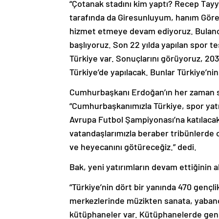
“Çotanak stadını kim yaptı? Recep Tayy
tarafında da Giresunluyum, hanım Görele
hizmet etmeye devam ediyoruz. Bulancak
başlıyoruz. Son 22 yılda yapılan spor te
Türkiye var. Sonuçlarını görüyoruz, 20
Türkiye’de yapılacak. Bunlar Türkiye’nin
Cumhurbaşkanı Erdoğan’ın her zaman sp
“Cumhurbaşkanımızla Türkiye, spor yatır
Avrupa Futbol Şampiyonası’na katılacak
vatandaşlarımızla beraber tribünlerde 
ve heyecanını götüreceğiz.” dedi.
Bak, yeni yatırımların devam ettiğinin al
“Türkiye’nin dört bir yanında 470 genç
merkezlerinde müzikten sanata, yabancı d
kütüphaneler var. Kütüphanelerde gençl