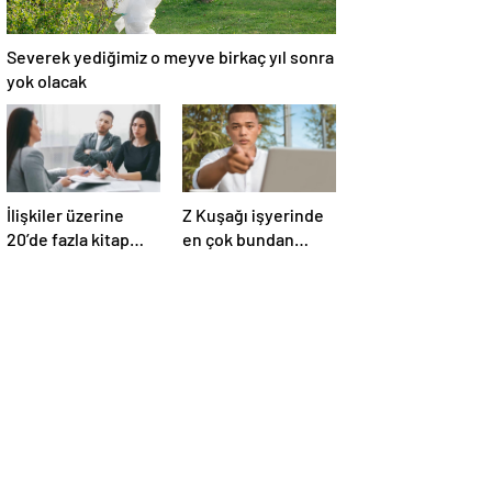
Severek yediğimiz o meyve birkaç yıl sonra
yok olacak
İlişkiler üzerine
Z Kuşağı işyerinde
20’de fazla kitap
en çok bundan
yazdı! Ünlü terapist,
nefret ediyormuş
boşanmaların
gerçek suçlularını
açıklıyor