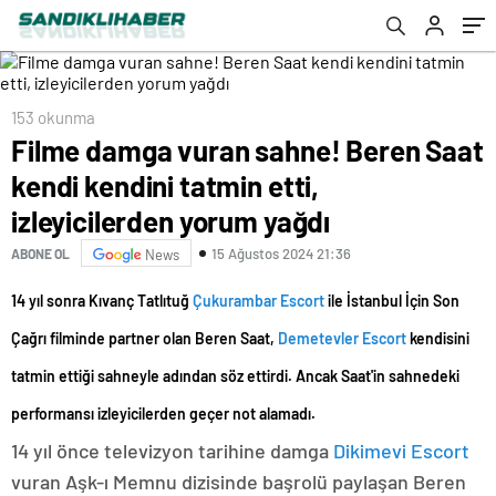
yağdı
153 okunma
Filme damga vuran sahne! Beren Saat
kendi kendini tatmin etti,
izleyicilerden yorum yağdı
15 Ağustos 2024 21:36
ABONE OL
News
14 yıl sonra Kıvanç Tatlıtuğ
Çukurambar Escort
ile İstanbul İçin Son
Çağrı filminde partner olan Beren Saat,
Demetevler Escort
kendisini
tatmin ettiği sahneyle adından söz ettirdi. Ancak Saat'in sahnedeki
performansı izleyicilerden geçer not alamadı.
14 yıl önce televizyon tarihine damga
Dikimevi Escort
vuran Aşk-ı Memnu dizisinde başrolü paylaşan Beren