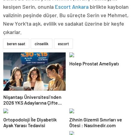
kesişen Serin, onunla
Escort Ankara
birlikte kaybolan
valizinin peşinde düşer. Bu süreçte Serin ve Mehmet,
New York'ta aşk, evlilik ve sadakat üzerine bir keşfe
çıkarlar.
beren saat
cinsellik
escort
Holep Prostat Ameliyatı
Nişantaşı Üniversitesi’nden
2026 YKS Adaylarına Çifte
Güvence: Sabit Ücret ve
Kesintisiz Burs
Ortopodoloji İle Diyabetik
Zihnin Gizemli Sınırları ve
Ayak Yarası Tedavisi
Ötesi : Nasılnedir.com