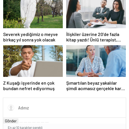
Severek yediğimiz o meyve
İlişkiler üzerine 20’de fazla
birkaç yıl sonra yok olacak
kitap yazdı! Ünlü terapist,
boşanmaların gerçek
suçlularını açıklıyor
Z Kuşağı işyerinde en çok
Şımartılan beyaz yakalılar
bundan nefret ediyormuş
şimdi acımasız gerçekle karşı
karşıya
Gönder
En az 10 karakter gerekli