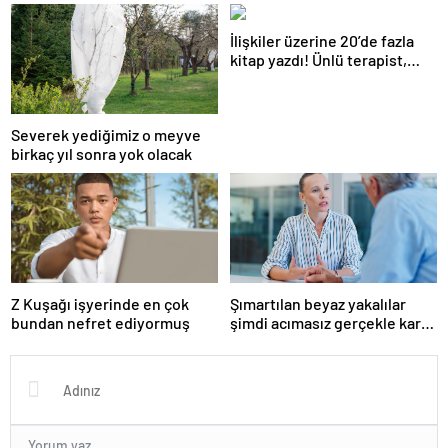
gözaltı
İlişkiler üzerine 20’de fazla
kitap yazdı! Ünlü terapist,
boşanmaların gerçek
suçlularını açıklıyor
Severek yediğimiz o meyve
birkaç yıl sonra yok olacak
Z Kuşağı işyerinde en çok
Şımartılan beyaz yakalılar
bundan nefret ediyormuş
şimdi acımasız gerçekle karşı
karşıya