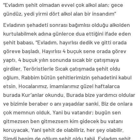
“Evladım şehit olmadan evvel çok alkol alan; gece
gündüz, yedi yirmi dört alkol alan bir insandım”
Evladının şehadeti sonrası bağımlısı olduğu alkolden
kurtulabilmek adına günlerce dua ettiğini ifade eden
şehit babası, “Evladım, hayırlısı dedik ve gitti orada
göreve başladı. Hayırlısı 4 buçuk sene orada görev
yaptı. 4 buçuk yılın sonunda sıcak bir çatışmaya
girdiler. Teröristlerle Sıcak çatışmada şehit oldu
oğlum. Rabbim bütün şehitlerimizin şehadetini kabul
etsin. Hocalarımız, imamlarımız güzel haftalarca
burada Kur’anlar okundu. Burada bize yardımcı oldular
ve bizimle beraber o anı yaşadılar sanki. Biz de onlara
çok memnun olduk. Yani bu vatandır; bugün sen
gitmezsen ben gitmezsem kim gidecek bu vatanı
koruyacak. Yani şehit de olabiliriz, her şey olabilir.
Şimdi benim de oğlum şehit oldu tabii. Evladım şehit