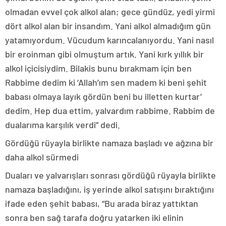
olmadan evvel çok alkol alan; gece gündüz, yedi yirmi
dört alkol alan bir insandım. Yani alkol almadığım gün
yatamıyordum. Vücudum karıncalanıyordu. Yani nasıl
bir eroinman gibi olmuştum artık. Yani kırk yıllık bir
alkol içicisiydim. Bilakis bunu bırakmam için ben
Rabbime dedim ki ‘Allah’ım sen madem ki beni şehit
babası olmaya layık gördün beni bu illetten kurtar’
dedim. Hep dua ettim, yalvardım rabbime. Rabbim de
dualarıma karşılık verdi” dedi.
Gördüğü rüyayla birlikte namaza başladı ve ağzına bir
daha alkol sürmedi
Duaları ve yalvarışları sonrası gördüğü rüyayla birlikte
namaza başladığını, iş yerinde alkol satışını bıraktığını
ifade eden şehit babası, “Bu arada biraz yattıktan
sonra ben sağ tarafa doğru yatarken iki elinin