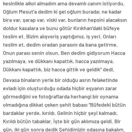
kesinlikle alkol almadım ama devamlı canım istiyordu.
Oğlum Mesut’a dedim ki gel oğlum burada; ne kadar
bira var, şarap var, viski var, bunların hepsini alacaksın
doldur kasalara ve bunu götür Kırıkhan’daki büfeye
teslim et. Bizim alışveriş yaptığımız, iş yeri. Onları
teslim et, dedim oradan parasını da bana getirme.
Onun parası senin olsun. Ben dedim gidiyorum Hacca
yazılmaya. ve dükkanı kapattık, hacca yazılmaya.
Dükkanı kapattık, biz hacca gittik ve geldik” dedi.
Devasa binaların yerle bir olduğu asrın felaketinde
evladı için oluşturduğu odada hiçbir eşyanın zarar
görmediğini ve fotoğraflarda herhangi bir oynama
olmadığına dikkat çeken şehit babası “Büfedeki bütün
bardaklar yerde, kırıldı. Gelinin hiçbir şeyi kalmadı.
Kırıldı bütün tabaklar. İşte bir gün aklımıza geldi. Bir
gün, iki gün sonra dedik Şehidimizin odasına bakalım.