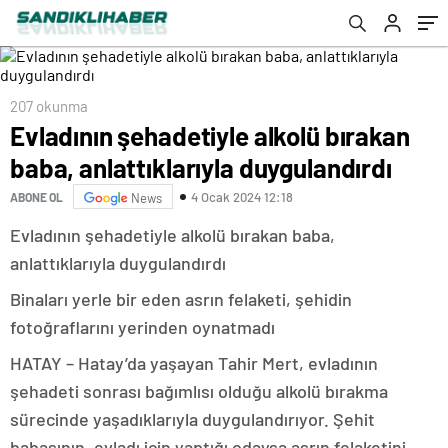
207 okunma
Evladının şehadetiyle alkolü bırakan
baba, anlattıklarıyla duygulandırdı
4 Ocak 2024 12:18
ABONE OL
News
Evladının şehadetiyle alkolü bırakan baba,
anlattıklarıyla duygulandırdı
Binaları yerle bir eden asrın felaketi, şehidin
fotoğraflarını yerinden oynatmadı
HATAY – Hatay’da yaşayan Tahir Mert, evladının
şehadeti sonrası bağımlısı olduğu alkolü bırakma
sürecinde yaşadıklarıyla duygulandırıyor. Şehit
babasının, evladı için yaptığı odaysa asrın felaketini