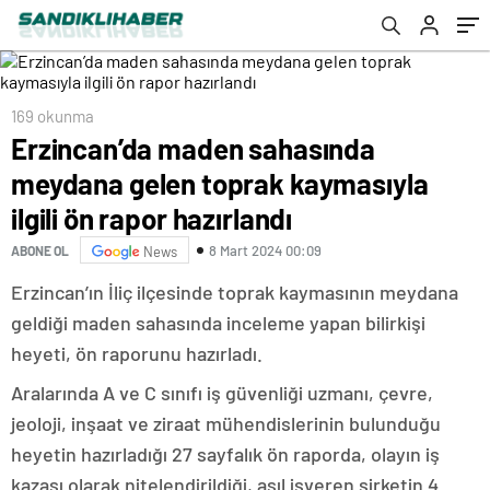
hazırlandı
169 okunma
Erzincan’da maden sahasında
meydana gelen toprak kaymasıyla
ilgili ön rapor hazırlandı
8 Mart 2024 00:09
ABONE OL
News
Erzincan’ın İliç ilçesinde toprak kaymasının meydana
geldiği maden sahasında inceleme yapan bilirkişi
heyeti, ön raporunu hazırladı.
Aralarında A ve C sınıfı iş güvenliği uzmanı, çevre,
jeoloji, inşaat ve ziraat mühendislerinin bulunduğu
heyetin hazırladığı 27 sayfalık ön raporda, olayın iş
kazası olarak nitelendirildiği, asıl işveren şirketin 4