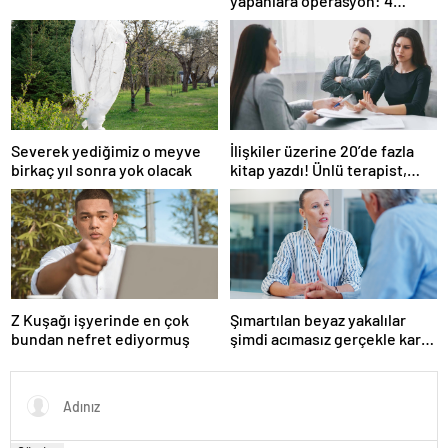
yapanlara operasyon: 4
gözaltı
Severek yediğimiz o meyve
İlişkiler üzerine 20’de fazla
birkaç yıl sonra yok olacak
kitap yazdı! Ünlü terapist,
boşanmaların gerçek
suçlularını açıklıyor
Z Kuşağı işyerinde en çok
Şımartılan beyaz yakalılar
bundan nefret ediyormuş
şimdi acımasız gerçekle karşı
karşıya