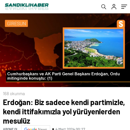
168 okunma
Erdoğan: Biz sadece kendi partimizle,
kendi ittifakımızla yol yürüyenlerden
mesulüz
4 Mart 2024 00:27
ABONE OL
News