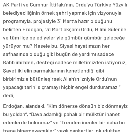
AK Parti ve Cumhur İttifakı’nın, Ordu’yu Türkiye Yüzyılı
belediyeciliğinin örnek şehri yapmak için vizyonuyla,
programıyla, projesiyle 31 Mart’a hazır olduğunu
belirten Erdoğan, “31 Mart akşamı Ordu, Hilmi Güler ile
ve tüm ilçe belediyeleriyle gümbür gümbür geleceğe
yürüyor mu? Mesele bu. Siyasi hayatımızın her
safhasında olduğu gibi bugün de yardımı sadece
Rabb’imizden, desteği sadece milletimizden istiyoruz.
Şayet iki elin parmaklarının kenetlendiği gibi
birbirimizle bütünleşirsek Allah’ın izniyle Ordu’nun
yapacağı tarihi sıçramayı hiçbir engel durduramaz.”
dedi.
Erdoğan, alandaki, “Kim dönerse dönsün biz dönmeyiz
bu yoldan”, “Dava adamlığı pahalı bir mülktür ihanet
edenlerde bulunmaz” ve “Trenden inenler bir daha bu
trene binemeyecekler” yazılı pankartları okuduktan