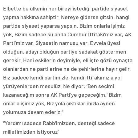
Elbette bu ülkenin her bireyi istediği partide siyaset
yapma hakkına sahiptir. Nereye giderse gitsin, hangi
partide siyaset yaparsa yapsın. Bizim onlarla işimiz
yok. Bizim sadece şu anda Cumhur İttifakı’mız var, AK
Parti’miz var. Siyasetin namusu var. Evvela üyesi
olduğun, adayı olduğun partiye sadakat göstermen
gerekir. Hani eskilerin deyimiyle, eli işte gözü oynaşta
olanlardan ne partilerine ne de şehirlerine hayır gelir.
Biz sadece kendi partimizle, kendi ittifakımızla yol
yürüyenlerden mesulüz. Ne diyor; ‘Ben seçimi
kazanacağım sonra AK Parti’ye geçeceğim.’ Bizim
onlarla işimiz yok. Biz yola çıktıklarımızla aynen
yolumuza devam ederiz.”
“Yardımı sadece Rabb’imizden, desteği sadece
milletimizden istiyoruz”