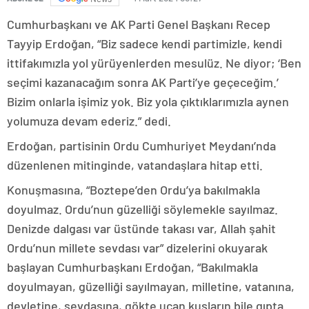
Cumhurbaşkanı ve AK Parti Genel Başkanı Recep
Tayyip Erdoğan, “Biz sadece kendi partimizle, kendi
ittifakımızla yol yürüyenlerden mesulüz. Ne diyor; ‘Ben
seçimi kazanacağım sonra AK Parti’ye geçeceğim.’
Bizim onlarla işimiz yok. Biz yola çıktıklarımızla aynen
yolumuza devam ederiz.” dedi.
Erdoğan, partisinin Ordu Cumhuriyet Meydanı’nda
düzenlenen mitinginde, vatandaşlara hitap etti.
Konuşmasına, “Boztepe’den Ordu’ya bakılmakla
doyulmaz. Ordu’nun güzelliği söylemekle sayılmaz.
Denizde dalgası var üstünde takası var, Allah şahit
Ordu’nun millete sevdası var” dizelerini okuyarak
başlayan Cumhurbaşkanı Erdoğan, “Bakılmakla
doyulmayan, güzelliği sayılmayan, milletine, vatanına,
devletine, sevdasına, gökte uçan kuşların bile gıpta