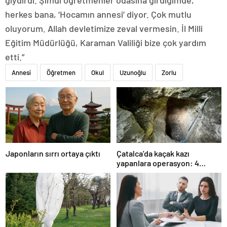
giydirdi. Şimdi öğretmenler odasına girdiğimde,
herkes bana, ‘Hocamın annesi’ diyor. Çok mutlu
oluyorum. Allah devletimize zeval vermesin. İl Milli
Eğitim Müdürlüğü, Karaman Valiliği bize çok yardım
etti.”
Annesi
Öğretmen
Okul
Uzunoğlu
Zorlu
Japonların sırrı ortaya çıktı
Çatalca’da kaçak kazı
yapanlara operasyon: 4
gözaltı