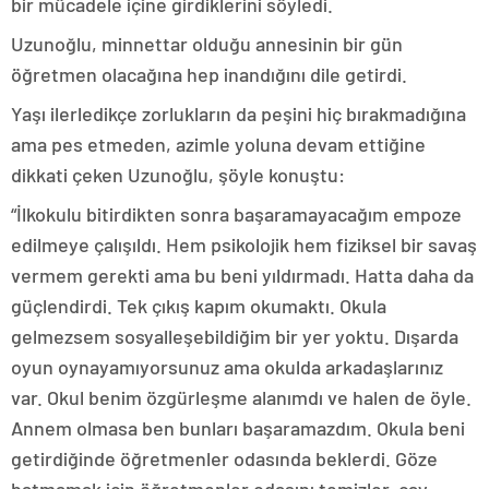
bir mücadele içine girdiklerini söyledi.
Uzunoğlu, minnettar olduğu annesinin bir gün
öğretmen olacağına hep inandığını dile getirdi.
Yaşı ilerledikçe zorlukların da peşini hiç bırakmadığına
ama pes etmeden, azimle yoluna devam ettiğine
dikkati çeken Uzunoğlu, şöyle konuştu:
“İlkokulu bitirdikten sonra başaramayacağım empoze
edilmeye çalışıldı. Hem psikolojik hem fiziksel bir savaş
vermem gerekti ama bu beni yıldırmadı. Hatta daha da
güçlendirdi. Tek çıkış kapım okumaktı. Okula
gelmezsem sosyalleşebildiğim bir yer yoktu. Dışarda
oyun oynayamıyorsunuz ama okulda arkadaşlarınız
var. Okul benim özgürleşme alanımdı ve halen de öyle.
Annem olmasa ben bunları başaramazdım. Okula beni
getirdiğinde öğretmenler odasında beklerdi. Göze