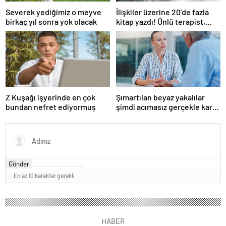
Severek yediğimiz o meyve
İlişkiler üzerine 20’de fazla
birkaç yıl sonra yok olacak
kitap yazdı! Ünlü terapist,
boşanmaların gerçek
suçlularını açıklıyor
Z Kuşağı işyerinde en çok
Şımartılan beyaz yakalılar
bundan nefret ediyormuş
şimdi acımasız gerçekle karşı
karşıya
Gönder
En az 10 karakter gerekli
HABER