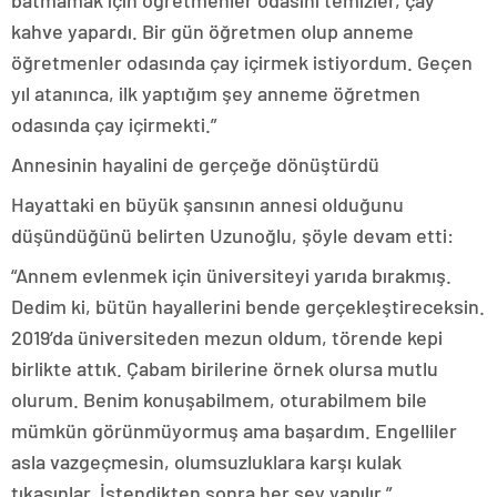
batmamak için öğretmenler odasını temizler, çay
kahve yapardı. Bir gün öğretmen olup anneme
öğretmenler odasında çay içirmek istiyordum. Geçen
yıl atanınca, ilk yaptığım şey anneme öğretmen
odasında çay içirmekti.”
Annesinin hayalini de gerçeğe dönüştürdü
Hayattaki en büyük şansının annesi olduğunu
düşündüğünü belirten Uzunoğlu, şöyle devam etti:
“Annem evlenmek için üniversiteyi yarıda bırakmış.
Dedim ki, bütün hayallerini bende gerçekleştireceksin.
2019’da üniversiteden mezun oldum, törende kepi
birlikte attık. Çabam birilerine örnek olursa mutlu
olurum. Benim konuşabilmem, oturabilmem bile
mümkün görünmüyormuş ama başardım. Engelliler
asla vazgeçmesin, olumsuzluklara karşı kulak
tıkasınlar. İstendikten sonra her şey yapılır.”