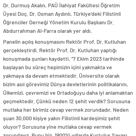
Dr. Durmuş Akalın, PAÜ İlahiyat Fakültesi Öğretim
Üyesi Doç. Dr. Osman Aydınlı, Türkiye’deki Filistinli
Öğrenciler Derneği Yönetim Kurulu Başkanı Dr.
Abdurrahman Al-Farra olarak yer aldı.
Panelin açılış konuşmasını Rektör Prof. Dr. Kutluhan
gerçekleştirdi. Rektör Prof. Dr. Kutluhan yaptığı
konuşmada şunları kaydetti, “7 Ekim 2023 tarihinde
başlayan bu süreç hepimizin içini yakmakta ve
yakmaya da devam etmektedir. Üniversite olarak
bizim asıl görevimiz Dünya devletlerinin politikalarını,
Ülkemizi, çevremizi ve Ortadoğuyu daha iyi anlamaktan
geçmektedir. Çünkü neden 12 şehit verdik? Sorusuna
mutlaka her birimiz cevap vermek zorundadır. Neden
şuan 30.000 kişiye yakın Filistinli kardeşimiz şehit
oluyor? Sorusuna yine mutlaka cevap vermek
zorundayız. Bunu biz, 1900’lü yıllarda Kurtuluş Savaşı