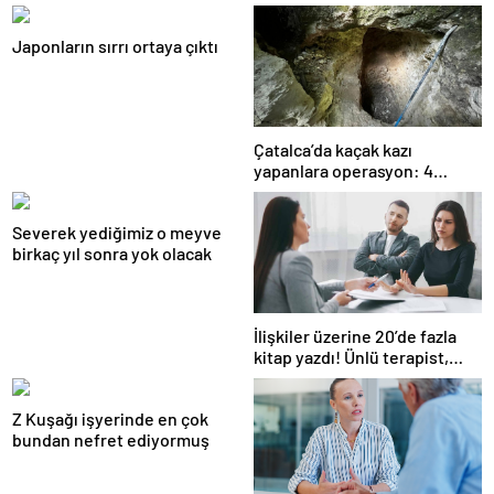
Japonların sırrı ortaya çıktı
Çatalca’da kaçak kazı
yapanlara operasyon: 4
gözaltı
Severek yediğimiz o meyve
birkaç yıl sonra yok olacak
İlişkiler üzerine 20’de fazla
kitap yazdı! Ünlü terapist,
boşanmaların gerçek
suçlularını açıklıyor
Z Kuşağı işyerinde en çok
bundan nefret ediyormuş