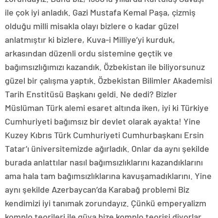
ile çok iyi anladık. Gazi Mustafa Kemal Paşa, çizmiş
olduğu milli misakla olayı bizlere o kadar güzel
anlatmıştır ki bizlere, Kuva-i Milliye’yi kurduk,
arkasından düzenli ordu sistemine geçtik ve
bağımsızlığımızı kazandık. Özbekistan ile biliyorsunuz
güzel bir çalışma yaptık. Özbekistan Bilimler Akademisi
Tarih Enstitüsü Başkanı geldi. Ne dedi? Bizler
Müslüman Türk alemi esaret altında iken, iyi ki Türkiye
Cumhuriyeti bağımsız bir devlet olarak ayakta! Yine
Kuzey Kıbrıs Türk Cumhuriyeti Cumhurbaşkanı Ersin
Tatar’ı üniversitemizde ağırladık. Onlar da aynı şekilde
burada anlattılar nasıl bağımsızlıklarını kazandıklarını
ama hala tam bağımsızlıklarına kavuşamadıklarını. Yine
aynı şekilde Azerbaycan’da Karabağ problemi Biz
kendimizi iyi tanımak zorundayız. Çünkü emperyalizm
komplo teorileri ile güya bize komplo teorisi diyorlar