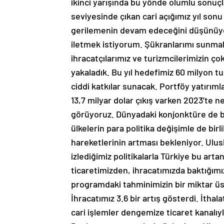
ikinci yarışında bu yönde olumlu sonuçla
seviyesinde çıkan cari açığımız yıl sonu 
gerilemenin devam edeceğini düşünüyoru
iletmek istiyorum. Şükranlarımı sunma
ihracatçılarımız ve turizmcilerimizin çok
yakaladık. Bu yıl hedefimiz 60 milyon tur
ciddi katkılar sunacak. Portföy yatırım
13,7 milyar dolar çıkış varken 2023’te n
görüyoruz. Dünyadaki konjonktüre de bakt
ülkelerin para politika değişimle de bi
hareketlerinin artması bekleniyor. Ulus
izlediğimiz politikalarla Türkiye bu art
ticaretimizden, ihracatımızda baktığımız
programdaki tahminimizin bir miktar üst
İhracatımız 3.6 bir artış gösterdi. İthal
cari işlemler dengemize ticaret kanalıy