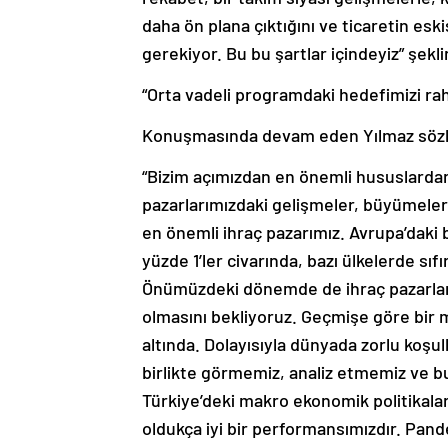
daha ön plana çıktığını ve ticaretin e
gerekiyor. Bu bu şartlar içindeyiz” şekl
“Orta vadeli programdaki hedefimizi ra
Konuşmasında devam eden Yılmaz sözle
“Bizim açımızdan en önemli hususlardan ö
pazarlarımızdaki gelişmeler, büyümeler.
en önemli ihraç pazarımız. Avrupa’daki
yüzde 1’ler civarında, bazı ülkelerde sı
Önümüzdeki dönemde de ihraç pazarları
olmasını bekliyoruz. Geçmişe göre bir m
altında. Dolayısıyla dünyada zorlu koşu
birlikte görmemiz, analiz etmemiz ve bu
Türkiye’deki makro ekonomik politikala
oldukça iyi bir performansımızdır. Pan