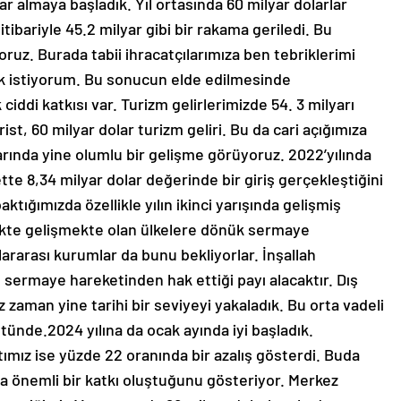
r almaya başladık. Yıl ortasında 60 milyar dolarlar
itibariyle 45.2 milyar gibi bir rakama geriledi. Bu
z. Burada tabii ihracatçılarımıza ben tebriklerimi
k istiyorum. Bu sonucun elde edilmesinde
 ciddi katkısı var. Turizm gelirlerimizde 54. 3 milyarı
ist, 60 milyar dolar turizm geliri. Bu da cari açığımıza
larında yine olumlu bir gelişme görüyoruz. 2022’yılında
ette 8,34 milyar dolar değerinde bir giriş gerçekleştiğini
ığımızda özellikle yılın ikinci yarışında gelişmiş
rlikte gelişmekte olan ülkelere dönük sermaye
lararası kurumlar da bunu bekliyorlar. İnşallah
an sermaye hareketinden hak ettiği payı alacaktır. Dış
 zaman yine tarihi bir seviyeyi yakaladık. Bu orta vadeli
ünde.2024 yılına da ocak ayında iyi başladık.
atımız ise yüzde 22 oranında bir azalış gösterdi. Buda
la önemli bir katkı oluştuğunu gösteriyor. Merkez