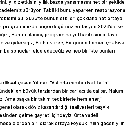
, yıldız etkisini yıllık bazda yansımasını net bir şekilde
ücadelemiz sürüyor. Tabii ki bunu yaparken restorasyona
oblemi bu. 2025’te bunun etkileri çok daha net ortaya
vade programımızda öngördüğümüz enflasyon 2026’da ise
ğız . Bunun planını, programına yol haritasını ortaya
ze gideceğiz. Bu bir süreç. Bir günde hemen çok kısa
bu sonuçları elde edeceğiz ve hep birlikte bunları
 dikkat çeken Yılmaz, “Aslında cumhuriyet tarihi
deki en büyük tarzlardan bir cari açıkla çalışır. Malum
uz. Ama başka bir takım tedbirlerle hem enerji
enel olarak döviz kazandırdığı faaliyetleri teşvik
sinden gelme gayreti içindeyiz. Orta vadeli
selelerden biri olarak ortaya koyduk. Yılın geçen yılın