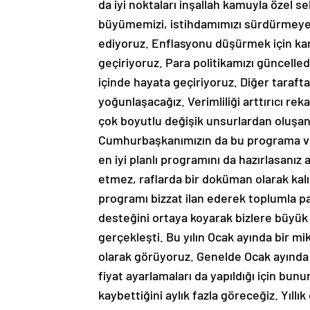
da iyi noktaları inşallah kamuyla özel s
büyümemizi, istihdamımızı sürdürmeye 
ediyoruz. Enflasyonu düşürmek için kararl
geçiriyoruz. Para politikamızı güncelledi
içinde hayata geçiriyoruz. Diğer tara
yoğunlaşacağız. Verimliliği arttırıcı re
çok boyutlu değişik unsurlardan oluş
Cumhurbaşkanımızın da bu programa ver
en iyi planlı programını da hazırlasanız 
etmez, raflarda bir doküman olarak kalı
programı bizzat ilan ederek toplumla pa
desteğini ortaya koyarak bizlere büyük
gerçekleşti. Bu yılın Ocak ayında bir m
olarak görüyoruz. Genelde Ocak ayında yı
fiyat ayarlamaları da yapıldığı için bu
kaybettiğini aylık fazla göreceğiz. Yıllı