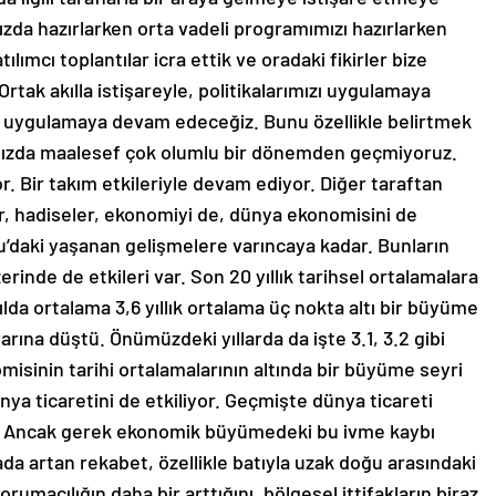
zda hazırlarken orta vadeli programımızı hazırlarken
ımcı toplantılar icra ettik ve oradaki fikirler bize
tak akılla istişareyle, politikalarımızı uygulamaya
uygulamaya devam edeceğiz. Bunu özellikle belirtmek
mızda maalesef çok olumlu bir dönemden geçmiyoruz.
 Bir takım etkileriyle devam ediyor. Diğer taraftan
er, hadiseler, ekonomiyi de, dünya ekonomisini de
u’daki yaşanan gelişmelere varıncaya kadar. Bunların
inde de etkileri var. Son 20 yıllık tarihsel ortalamalara
da ortalama 3,6 yıllık ortalama üç nokta altı bir büyüme
varına düştü. Önümüzdeki yıllarda da işte 3.1, 3.2 gibi
misinin tarihi ortalamalarının altında bir büyüme seyri
a ticaretini de etkiliyor. Geçmişte dünya ticareti
. Ancak gerek ekonomik büyümedeki bu ivme kaybı
da artan rekabet, özellikle batıyla uzak doğu arasındaki
orumacılığın daha bir arttığını, bölgesel ittifakların biraz