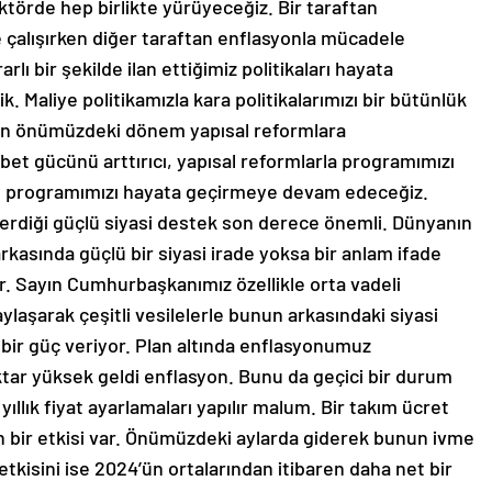
ektörde hep birlikte yürüyeceğiz. Bir taraftan
çalışırken diğer taraftan enflasyonla mücadele
ı bir şekilde ilan ettiğimiz politikaları hayata
k. Maliye politikamızla kara politikalarımızı bir bütünlük
ftan önümüzdeki dönem yapısal reformlara
kabet gücünü arttırıcı, yapısal reformlarla programımızı
an programımızı hayata geçirmeye devam edeceğiz.
diği güçlü siyasi destek son derece önemli. Dünyanın
arkasında güçlü bir siyasi irade yoksa bir anlam ifade
r. Sayın Cumhurbaşkanımız özellikle orta vadeli
ylaşarak çeşitli vesilelerle bunun arkasındaki siyasi
 bir güç veriyor. Plan altında enflasyonumuz
iktar yüksek geldi enflasyon. Bunu da geçici bir durum
llık fiyat ayarlamaları yapılır malum. Bir takım ücret
nun bir etkisi var. Önümüzdeki aylarda giderek bunun ivme
k etkisini ise 2024’ün ortalarından itibaren daha net bir