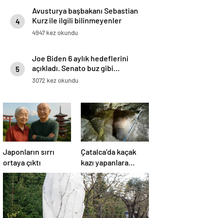
Avusturya başbakanı Sebastian
Kurz ile ilgili bilinmeyenler
4
4947 kez okundu
Joe Biden 6 aylık hedeflerini
açıkladı. Senato buz gibi…
5
3072 kez okundu
Japonların sırrı
Çatalca’da kaçak
ortaya çıktı
kazı yapanlara
operasyon: 4
gözaltı