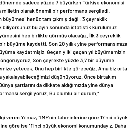
k dönemde sadece yüzde 7 büyürken Türkiye ekonomisi
milletin olarak önemli bir performans sergiledi.
lın büyümesi henüz tam çıkmış değil. 3 çeyreklik
 biliyorsunuz bu ayın sonunda istatistik kurulumuz
üyümesini hep birlikte görmüş olacağız. İlk 3 çeyreklik
ir büyüme kaydetti. Son 20 yıllık yine performansımıza
 büyüme kaydetmişiz. Geçen yılki geçen yıl büyümemizin
ı öngörüyoruz. Son çeyrekte yüzde 3.7 bir büyüme
ize yetecek. Onu hep birlikte göreceğiz. Ama biz orta
la yakalayabileceğimizi düşünüyoruz. Önce birtakım
ünya şartlarını da dikkate aldığımızda yine dünya
rmansı sergiliyoruz. Bu olumlu bir durum.”
ilgi veren Yılmaz, “IMF’nin tahminlerine göre 17’nci büyük
sine göre ise 11’inci büyük ekonomi konumundayız. Daha