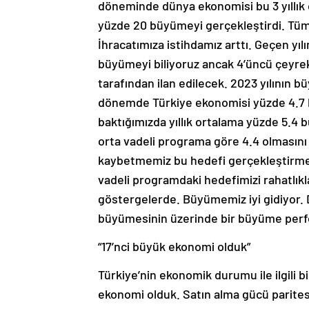
döneminde dünya ekonomisi bu 3 yıllı
yüzde 20 büyümeyi gerçekleştirdi. Tüm 
İhracatımıza istihdamız arttı. Geçen yı
büyümeyi biliyoruz ancak 4’üncü çeyrek
tarafından ilan edilecek. 2023 yılının b
dönemde Türkiye ekonomisi yüzde 4.7 b
baktığımızda yıllık ortalama yüzde 5.4
orta vadeli programa göre 4.4 olmasın
kaybetmemiz bu hedefi gerçekleştirmem
vadeli programdaki hedefimizi rahatlık
göstergelerde. Büyümemiz iyi gidiyor. D
büyümesinin üzerinde bir büyüme perfo
“17’nci büyük ekonomi olduk”
Türkiye’nin ekonomik durumu ile ilgili b
ekonomi olduk. Satın alma gücü parite