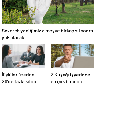
Severek yediğimiz o meyve birkaç yıl sonra
yok olacak
İlişkiler üzerine
Z Kuşağı işyerinde
20’de fazla kitap
en çok bundan
yazdı! Ünlü terapist,
nefret ediyormuş
boşanmaların
gerçek suçlularını
açıklıyor