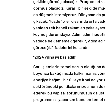
şekilde görmüş olacağız. Program etkisini
görmüş olacağız. Kararlı bir şekilde m
da düşmek istemiyoruz. Dünyanın da pr
çıkacak. Yüzde 15’ler civarında orta 
yeniden tek haneli rakamları yakalayaca
koymuş durumdayız. Adım adım hedefimi
vadede beklememek gerekir. Adım adım 
göreceğiz” ifadelerini kullandı.
“2024 yılına iyi başladık”
Cari işlemlerin temel sorun olduğuna da
boyunca baktığımızda kalkınmamız yönün
enerjiye bağımlı bir ülkeye ithal ediyor
sektöründeki politikalarımızda hem de g
ederek bu yapısal sorunumuzun da üste
programımızı yaparken bunu en temel me