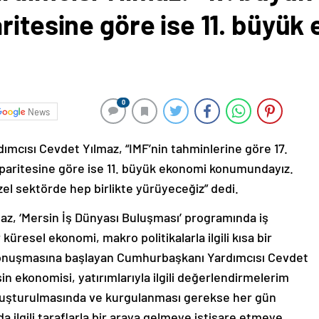
ritesine göre ise 11. büyük
0
News
mcısı Cevdet Yılmaz, “IMF’nin tahminlerine göre 17.
paritesine göre ise 11. büyük ekonomi konumundayız.
zel sektörde hep birlikte yürüyeceğiz” dedi.
z, ‘Mersin İş Dünyası Buluşması’ programında iş
r küresel ekonomi, makro politikalarla ilgili kısa bir
konuşmasına başlayan Cumhurbaşkanı Yardımcısı Cevdet
sin ekonomisi, yatırımlarıyla ilgili değerlendirmelerim
 oluşturulmasında ve kurgulanması gerekse her gün
da ilgili taraflarla bir araya gelmeye istişare etmeye