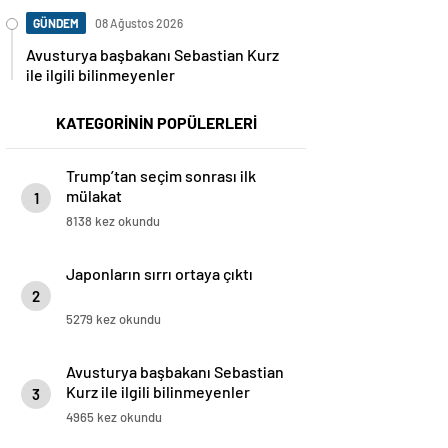
GÜNDEM
08 Ağustos 2026
Avusturya başbakanı Sebastian Kurz
ile ilgili bilinmeyenler
KATEGORİNİN POPÜLERLERİ
Trump’tan seçim sonrası ilk
mülakat
1
8138 kez okundu
Japonların sırrı ortaya çıktı
2
5279 kez okundu
Avusturya başbakanı Sebastian
Kurz ile ilgili bilinmeyenler
3
4965 kez okundu