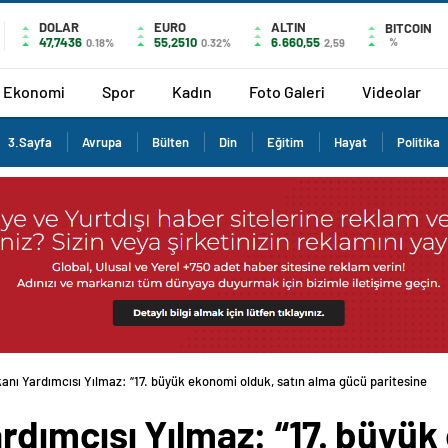
DOLAR
EURO
ALTIN
BITCOIN
47,7436
55,2510
6.660,55
%
0.18%
0.32%
2,59
Ekonomi
Spor
Kadın
Foto Galeri
Videolar
3.Sayfa
Avrupa
Bülten
Din
Eğitim
Hayat
Politika
nı Yardımcısı Yılmaz: “17. büyük ekonomi olduk, satın alma gücü paritesine
dımcısı Yılmaz: “17. büyük