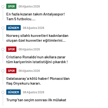
SPOR
08 Ağustos 2026
En fazla kızaran takım Antalyaspor!
Tam 5 futbolcu….
GÜNDEM
08 Ağustos 2026
Norweç silahlı kuvvetleri kadınlardan
oluşan özel kuvvetler eğitimlerini
başlattı.
SPOR
08 Ağustos 2026
Cristiano Ronaldo’nun akıllara zarar
tüm kariyerinin istatistiğini çıkardık !
SPOR
08 Ağustos 2026
Galatasaray’a kötü haber! Monaco’dan
flaş Onyekuru kararı.
GÜNDEM
08 Ağustos 2026
Trump’tan seçim sonrası ilk mülakat