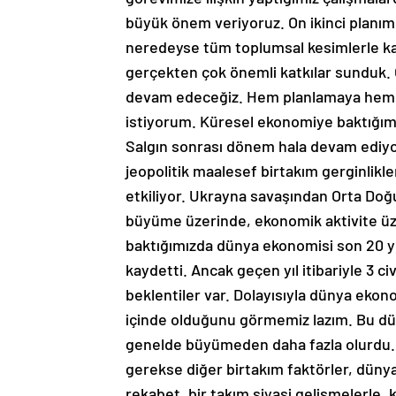
büyük önem veriyoruz. On ikinci planımı
neredeyse tüm toplumsal kesimlerle katıl
gerçekten çok önemli katkılar sunduk. Or
devam edeceğiz. Hem planlamaya hem 
istiyorum. Küresel ekonomiye baktığı
Salgın sonrası dönem hala devam ediyor.
jeopolitik maalesef birtakım gerginlikl
etkiliyor. Ukrayna savaşından Orta Doğ
büyüme üzerinde, ekonomik aktivite üzer
baktığımızda dünya ekonomisi son 20 yıl
kaydetti. Ancak geçen yıl itibariyle 3 ci
beklentiler var. Dolayısıyla dünya ekono
içinde olduğunu görmemiz lazım. Bu düny
genelde büyümeden daha fazla olurdu
gerekse diğer birtakım faktörler, dünya
rekabet, bir takım siyasi gelişmelerle, k