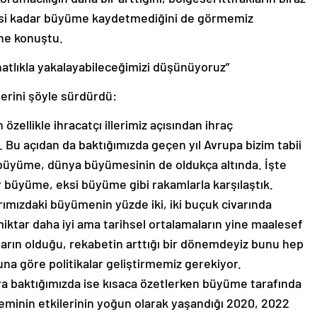
skisi kadar büyüme kaydetmediğini de görmemiz
ine konuştu.
hatlıkla yakalayabileceğimizi düşünüyoruz”
rini şöyle sürdürdü:
zellikle ihracatçı illerimiz açısından ihraç
 Bu açıdan da baktığımızda geçen yıl Avrupa bizim tabii
 büyüme, dünya büyümesinin de oldukça altında. İşte
fır büyüme, eksi büyüme gibi rakamlarla karşılaştık.
mızdaki büyümenin yüzde iki, iki buçuk civarında
iktar daha iyi ama tarihsel ortalamaların yine maalesef
lların olduğu, rekabetin arttığı bir dönemdeyiz bunu hep
na göre politikalar geliştirmemiz gerekiyor.
ra baktığımızda ise kısaca özetlerken büyüme tarafında
deminin etkilerinin yoğun olarak yaşandığı 2020, 2022