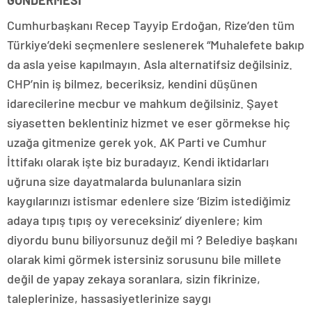
GÖNDERMESİ
Cumhurbaşkanı Recep Tayyip Erdoğan, Rize’den tüm
Türkiye’deki seçmenlere seslenerek “Muhalefete bakıp
da asla yeise kapılmayın. Asla alternatifsiz değilsiniz.
CHP’nin iş bilmez, beceriksiz, kendini düşünen
idarecilerine mecbur ve mahkum değilsiniz. Şayet
siyasetten beklentiniz hizmet ve eser görmekse hiç
uzağa gitmenize gerek yok. AK Parti ve Cumhur
İttifakı olarak işte biz buradayız. Kendi iktidarları
uğruna size dayatmalarda bulunanlara sizin
kaygılarınızı istismar edenlere size ‘Bizim istediğimiz
adaya tıpış tıpış oy vereceksiniz’ diyenlere; kim
diyordu bunu biliyorsunuz değil mi ? Belediye başkanı
olarak kimi görmek istersiniz sorusunu bile millete
değil de yapay zekaya soranlara, sizin fikrinize,
taleplerinize, hassasiyetlerinize saygı