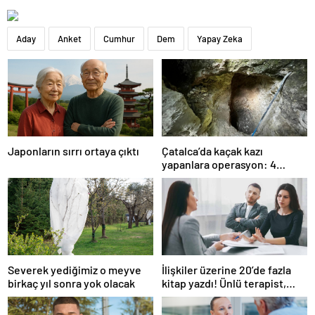
Aday
Anket
Cumhur
Dem
Yapay Zeka
Japonların sırrı ortaya çıktı
Çatalca’da kaçak kazı
yapanlara operasyon: 4
gözaltı
Severek yediğimiz o meyve
İlişkiler üzerine 20’de fazla
birkaç yıl sonra yok olacak
kitap yazdı! Ünlü terapist,
boşanmaların gerçek
suçlularını açıklıyor