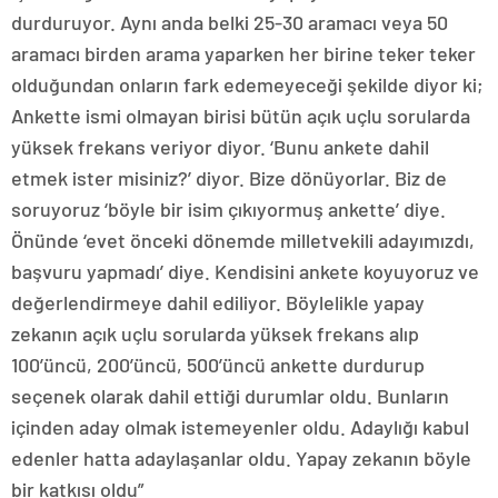
durduruyor. Aynı anda belki 25-30 aramacı veya 50
aramacı birden arama yaparken her birine teker teker
olduğundan onların fark edemeyeceği şekilde diyor ki;
Ankette ismi olmayan birisi bütün açık uçlu sorularda
yüksek frekans veriyor diyor. ‘Bunu ankete dahil
etmek ister misiniz?’ diyor. Bize dönüyorlar. Biz de
soruyoruz ‘böyle bir isim çıkıyormuş ankette’ diye.
Önünde ‘evet önceki dönemde milletvekili adayımızdı,
başvuru yapmadı’ diye. Kendisini ankete koyuyoruz ve
değerlendirmeye dahil ediliyor. Böylelikle yapay
zekanın açık uçlu sorularda yüksek frekans alıp
100’üncü, 200’üncü, 500’üncü ankette durdurup
seçenek olarak dahil ettiği durumlar oldu. Bunların
içinden aday olmak istemeyenler oldu. Adaylığı kabul
edenler hatta adaylaşanlar oldu. Yapay zekanın böyle
bir katkısı oldu”