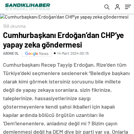
168 okunma
Cumhurbaşkanı Erdoğan’dan CHP’ye
yapay zeka göndermesi
14 Mart 2024 00:15
ABONE OL
News
Cumhurbaşkanı Recep Tayyip Erdoğan, Rize’den tüm
Türkiye’deki seçmenlere seslenerek “Belediye başkanı
olarak kimi görmek istersiniz sorusunu bile millete
değil de yapay zekaya soranlara, sizin fikrinize,
taleplerinize, hassasiyetlerinize saygı
göstermeyenlere kendi şahsi ikballeri için kapalı
kapılar ardında bölücü örgütün uzantıları ile
‘Dem’lenenenlere, anladınız değil mi ? Bizim çayın
demlenmesi değil ha DEM diye bir parti var ya. Onlarla