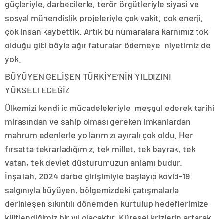
güçleriyle, darbecilerle, terör örgütleriyle siyasi ve
sosyal mühendislik projeleriyle çok vakit, çok enerji,
çok insan kaybettik. Artık bu numaralara karnımız tok
olduğu gibi böyle ağır faturalar ödemeye niyetimiz de
yok.
BÜYÜYEN GELİŞEN TÜRKİYE’NİN YILDIZINI
YÜKSELTECEĞİZ
Ülkemizi kendi iç mücadeleleriyle meşgul ederek tarihi
mirasından ve sahip olması gereken imkanlardan
mahrum edenlerle yollarımızı ayıralı çok oldu. Her
fırsatta tekrarladığımız, tek millet, tek bayrak, tek
vatan, tek devlet düsturumuzun anlamı budur.
İnşallah, 2024 darbe girişimiyle başlayıp kovid-19
salgınıyla büyüyen, bölgemizdeki çatışmalarla
derinleşen sıkıntılı dönemden kurtulup hedeflerimize
kilitlendiğimiz bir yıl olacaktır. Küresel krizlerin artarak