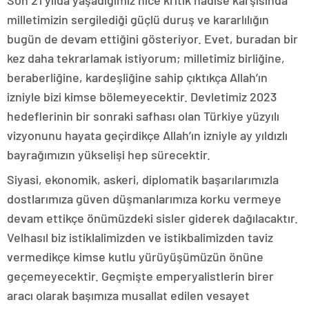
Son 21 yılda yaşadığımız nice kritik hadise karşısında
milletimizin sergilediği güçlü duruş ve kararlılığın
bugün de devam ettiğini gösteriyor. Evet, buradan bir
kez daha tekrarlamak istiyorum; milletimiz birliğine,
beraberliğine, kardeşliğine sahip çıktıkça Allah’ın
izniyle bizi kimse bölemeyecektir. Devletimiz 2023
hedeflerinin bir sonraki safhası olan Türkiye yüzyılı
vizyonunu hayata geçirdikçe Allah’ın izniyle ay yıldızlı
bayrağımızın yükselişi hep sürecektir.
Siyasi, ekonomik, askeri, diplomatik başarılarımızla
dostlarımıza güven düşmanlarımıza korku vermeye
devam ettikçe önümüzdeki sisler giderek dağılacaktır.
Velhasıl biz istiklalimizden ve istikbalimizden taviz
vermedikçe kimse kutlu yürüyüşümüzün önüne
geçemeyecektir. Geçmişte emperyalistlerin birer
aracı olarak başımıza musallat edilen vesayet