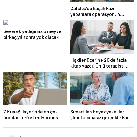
Çatalca’da kaçak kazı
yapanlara operasyon: 4
gözaltı
Severek yediğimiz o meyve
birkaç yıl sonra yok olacak
İlişkiler üzerine 20’de fazla
kitap yazdı! Ünlü terapist,
boşanmaların gerçek
suçlularını açıklıyor
Z Kuşağı işyerinde en çok
Şımartılan beyaz yakalılar
bundan nefret ediyormuş
şimdi acımasız gerçekle karşı
karşıya