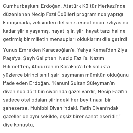
Cumhurbaşkanı Erdoğan, Atatürk Kültür Merkezi’nde
düzenlenen Necip Fazıl Ödülleri programında yaptığı
konuşmada, velisinden delisine, esnafından evliyasına
kadar şiirle yaşamış, hayatı şiir, şiiri hayat tarzı haline
getirmiş bir milletin mensupları olduklarını dile getirdi.
Yunus Emre’den Karacaoğlan’a, Yahya Kemal’den Ziya
Paşa’ya, Şeyh Galip’ten, Necip Fazıl’a, Nazım
Hikmet’ten, Abdurrahim Karakoç’a tek solukta
yüzlerce birinci sınıf şairi saymanın mümkün olduğunu
ifade eden Erdoğan, “Kanuni Sultan Süleyman’ın
divanında dört bin civarında gazel vardır. Necip Fazıl’ın
sadece otel odaları şiirindeki her beyit nasıl bir
şaheserse, Muhibbi Divanı’ndaki, Fatih Divanı’ndaki
gazeller de aynı şekilde, eşsiz birer sanat eseridir.”
diye konuştu.