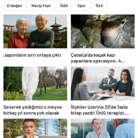
Erdoğan
Necip Fazıl
Ödül
Spor
Türk
Japonların sırrı ortaya çıktı
Çatalca’da kaçak kazı
yapanlara operasyon: 4
gözaltı
Severek yediğimiz o meyve
İlişkiler üzerine 20’de fazla
birkaç yıl sonra yok olacak
kitap yazdı! Ünlü terapist,
boşanmaların gerçek
suçlularını açıklıyor