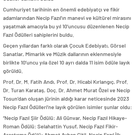
Cumhuriyet tarihinin en önemli edebiyatçı ve fikir
adamlarından Necip Fazıl’ın manevi ve kültürel mirasını
yaşatmak amacıyla bu yıl 10’uncusu düzenlenen Necip
Fazıl Ödülleri sahiplerini buldu.
Geçen yıllardan farklı olarak Çocuk Edebiyatı, Görsel
Sanatlar, Mimarlık ve Müzik dallarının eklenmesiyle
birlikte 10’uncu yıla özel 10 ayrı dalda 11 isim ödüle layık
görüldü.
Prof. Dr. M. Fatih Andı, Prof. Dr. Hicabi Kırlangıç, Prof.
Dr. Turan Karataş, Doç. Dr. Ahmet Murat Özel ve Necip
Tosun’dan oluşan jürinin aldığı karar neticesinde 2023
Necip Fazıl Ödülleri’ne layık görülen isimler şunlar oldu:
“Necip Fazıl Şiir Ödülü: Ali Günvar, Necip Fazıl Hikaye-
Roman Ödülü: Selahattin Yusuf, Necip Fazıl Fikir-
Araştırma Ödülü: Ahmet Ayhan Çitil, Necip Fazıl İlk