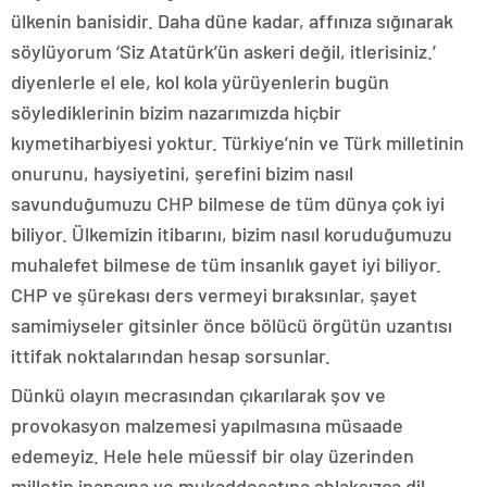
ülkenin banisidir. Daha düne kadar, affınıza sığınarak
söylüyorum ‘Siz Atatürk’ün askeri değil, itlerisiniz.’
diyenlerle el ele, kol kola yürüyenlerin bugün
söylediklerinin bizim nazarımızda hiçbir
kıymetiharbiyesi yoktur. Türkiye’nin ve Türk milletinin
onurunu, haysiyetini, şerefini bizim nasıl
savunduğumuzu CHP bilmese de tüm dünya çok iyi
biliyor. Ülkemizin itibarını, bizim nasıl koruduğumuzu
muhalefet bilmese de tüm insanlık gayet iyi biliyor.
CHP ve şürekası ders vermeyi bıraksınlar, şayet
samimiyseler gitsinler önce bölücü örgütün uzantısı
ittifak noktalarından hesap sorsunlar.
Dünkü olayın mecrasından çıkarılarak şov ve
provokasyon malzemesi yapılmasına müsaade
edemeyiz. Hele hele müessif bir olay üzerinden
milletin inancına ve mukaddesatına ahlaksızca dil