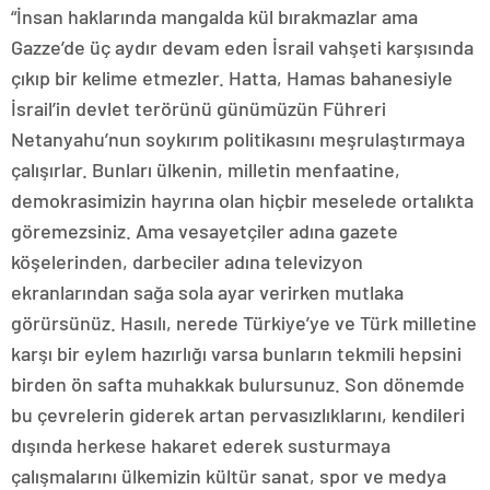
“İnsan haklarında mangalda kül bırakmazlar ama
Gazze’de üç aydır devam eden İsrail vahşeti karşısında
çıkıp bir kelime etmezler. Hatta, Hamas bahanesiyle
İsrail’in devlet terörünü günümüzün Führeri
Netanyahu’nun soykırım politikasını meşrulaştırmaya
çalışırlar. Bunları ülkenin, milletin menfaatine,
demokrasimizin hayrına olan hiçbir meselede ortalıkta
göremezsiniz. Ama vesayetçiler adına gazete
köşelerinden, darbeciler adına televizyon
ekranlarından sağa sola ayar verirken mutlaka
görürsünüz. Hasılı, nerede Türkiye’ye ve Türk milletine
karşı bir eylem hazırlığı varsa bunların tekmili hepsini
birden ön safta muhakkak bulursunuz. Son dönemde
bu çevrelerin giderek artan pervasızlıklarını, kendileri
dışında herkese hakaret ederek susturmaya
çalışmalarını ülkemizin kültür sanat, spor ve medya