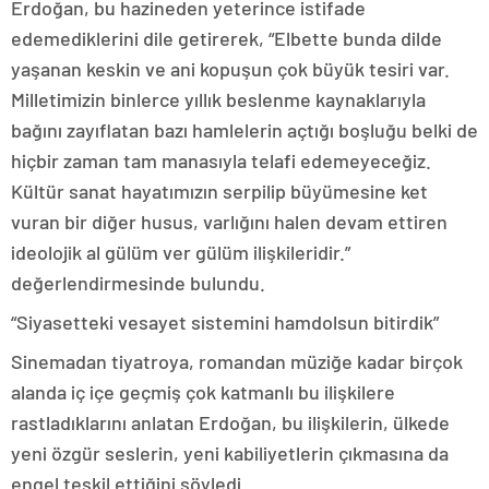
Erdoğan, bu hazineden yeterince istifade
edemediklerini dile getirerek, “Elbette bunda dilde
yaşanan keskin ve ani kopuşun çok büyük tesiri var.
Milletimizin binlerce yıllık beslenme kaynaklarıyla
bağını zayıflatan bazı hamlelerin açtığı boşluğu belki de
hiçbir zaman tam manasıyla telafi edemeyeceğiz.
Kültür sanat hayatımızın serpilip büyümesine ket
vuran bir diğer husus, varlığını halen devam ettiren
ideolojik al gülüm ver gülüm ilişkileridir.”
değerlendirmesinde bulundu.
“Siyasetteki vesayet sistemini hamdolsun bitirdik”
Sinemadan tiyatroya, romandan müziğe kadar birçok
alanda iç içe geçmiş çok katmanlı bu ilişkilere
rastladıklarını anlatan Erdoğan, bu ilişkilerin, ülkede
yeni özgür seslerin, yeni kabiliyetlerin çıkmasına da
engel teşkil ettiğini söyledi.