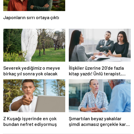
gözaltı
Japonların sırrı ortaya çıktı
Severek yediğimiz o meyve
İlişkiler üzerine 20’de fazla
birkaç yıl sonra yok olacak
kitap yazdı! Ünlü terapist,
boşanmaların gerçek
suçlularını açıklıyor
Z Kuşağı işyerinde en çok
Şımartılan beyaz yakalılar
bundan nefret ediyormuş
şimdi acımasız gerçekle karşı
karşıya