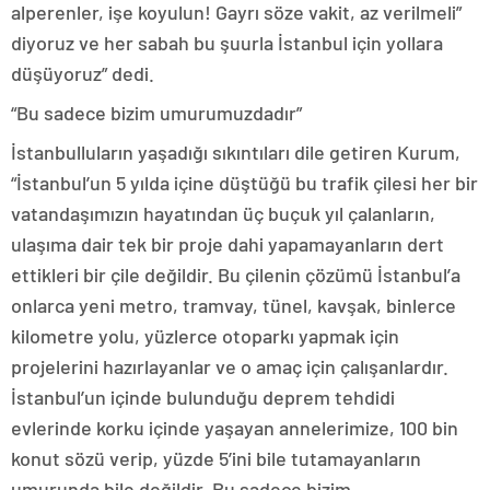
alperenler, işe koyulun! Gayrı söze vakit, az verilmeli”
diyoruz ve her sabah bu şuurla İstanbul için yollara
düşüyoruz” dedi.
“Bu sadece bizim umurumuzdadır”
İstanbulluların yaşadığı sıkıntıları dile getiren Kurum,
“İstanbul’un 5 yılda içine düştüğü bu trafik çilesi her bir
vatandaşımızın hayatından üç buçuk yıl çalanların,
ulaşıma dair tek bir proje dahi yapamayanların dert
ettikleri bir çile değildir. Bu çilenin çözümü İstanbul’a
onlarca yeni metro, tramvay, tünel, kavşak, binlerce
kilometre yolu, yüzlerce otoparkı yapmak için
projelerini hazırlayanlar ve o amaç için çalışanlardır.
İstanbul’un içinde bulunduğu deprem tehdidi
evlerinde korku içinde yaşayan annelerimize, 100 bin
konut sözü verip, yüzde 5’ini bile tutamayanların
umurunda bile değildir. Bu sadece bizim