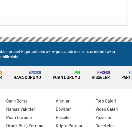
berleri anlık güncel olarak e-posta adresiniz üzerinden takip
ebilirsiniz.
K
TAHMİNİ
LİG
EKONOMİ
E
R
HAVA DURUMU
PUAN DURUMU
HISSELER
PARI
Canlı Borsa
Altınlar
Foto Galeri
Namaz Vakitleri
Dövizler
Video Galeri
Puan Durumu
Hisseler
Yazarlar
Örnek Burç Yorumu
Kripto Paralar
Gazeteler