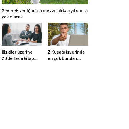
Severek yediğimiz o meyve birkaç yıl sonra
yok olacak
İlişkiler üzerine
Z Kuşağı işyerinde
20’de fazla kitap
en çok bundan
yazdı! Ünlü terapist,
nefret ediyormuş
boşanmaların
gerçek suçlularını
açıklıyor