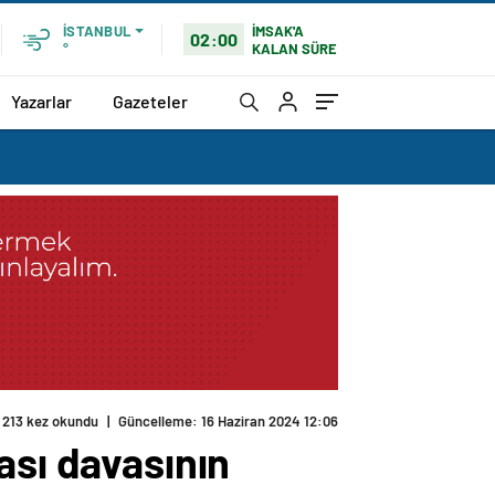
İMSAK'A
İSTANBUL
02:00
KALAN SÜRE
°
Yazarlar
Gazeteler
213 kez okundu
|
Güncelleme: 16 Haziran 2024 12:06
ası davasının