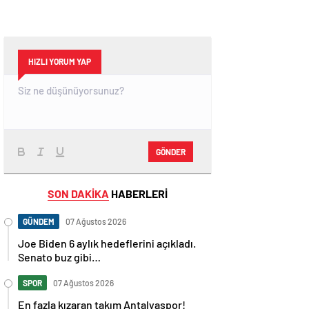
HIZLI YORUM YAP
GÖNDER
SON DAKİKA
HABERLERİ
GÜNDEM
07 Ağustos 2026
Joe Biden 6 aylık hedeflerini açıkladı.
Senato buz gibi…
SPOR
07 Ağustos 2026
En fazla kızaran takım Antalyaspor!