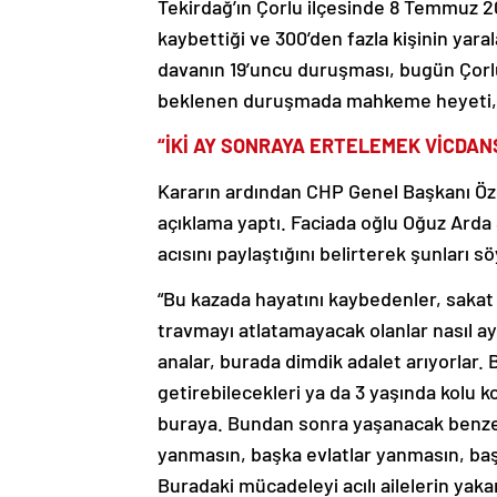
Tekirdağ’ın Çorlu ilçesinde 8 Temmuz 20
kaybettiği ve 300’den fazla kişinin yarala
davanın 19’uncu duruşması, bugün Çorlu
beklenen duruşmada mahkeme heyeti, ara
“İKİ AY SONRAYA ERTELEMEK VİCDANS
Kararın ardından CHP Genel Başkanı Özg
açıklama yaptı. Faciada oğlu Oğuz Arda 
acısını paylaştığını belirterek şunları sö
“Bu kazada hayatını kaybedenler, sakat
travmayı atlatamayacak olanlar nasıl ay
analar, burada dimdik adalet arıyorlar. 
getirebilecekleri ya da 3 yaşında kolu 
buraya. Bundan sonra yaşanacak benzer
yanmasın, başka evlatlar yanmasın, baş
Buradaki mücadeleyi acılı ailelerin yak