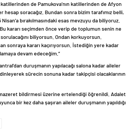
 katillerinden de Pamukova’nın katillerinden de Afyon
er hesap soracağız. Bundan sonra bizim tarafımız belli,
25 Nisan’a bırakılmasındaki esas mevzuyu da biliyoruz.
 Bu kararı seçimden önce verip de toplumun senin ne
sorulacağını biliyorsun. Ondan korkuyorsun.
ktan sonraya kararı kaçırıyorsun. İstediğin yere kadar
ovalamaya devam edeceğim.”
Santral’dan duruşmanın yapılacağı salona kadar aileler
i dinleyerek sürecin sonuna kadar takipçisi olacaklarının
azeret bildirmesi üzerine ertelendiği öğrenildi. Adalet
yunca bir kez daha şaşıran aileler duruşmanın yapıldığı