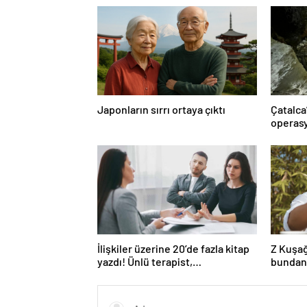
Japonların sırrı ortaya çıktı
Çatalca
operasy
İlişkiler üzerine 20’de fazla kitap
Z Kuşağ
yazdı! Ünlü terapist,
bundan
boşanmaların gerçek suçlularını
açıklıyor