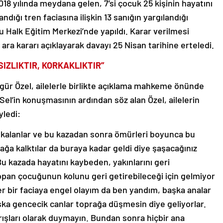
18 yılında meydana gelen, 7’si çocuk 25 kişinin hayatını
ndığı tren faciasına ilişkin 13 sanığın yargılandığı
 Halk Eğitim Merkezi’nde yapıldı. Karar verilmesi
 kararı açıklayarak davayı 25 Nisan tarihine erteledi.
IZLIKTIR, KORKAKLIKTIR”
ür Özel, ailelerle birlikte açıklama mahkeme önünde
Sel’in konuşmasının ardından söz alan Özel, ailelerin
yledi:
 kalanlar ve bu kazadan sonra ömürleri boyunca bu
ağa kalktılar da buraya kadar geldi diye şaşacağınız
Bu kazada hayatını kaybeden, yakınlarını geri
kopan çocuğunun kolunu geri getirebileceği için gelmiyor
 bir faciaya engel olayım da ben yandım, başka analar
ka gencecik canlar toprağa düşmesin diye geliyorlar.
arışları olarak duymayın. Bundan sonra hiçbir ana