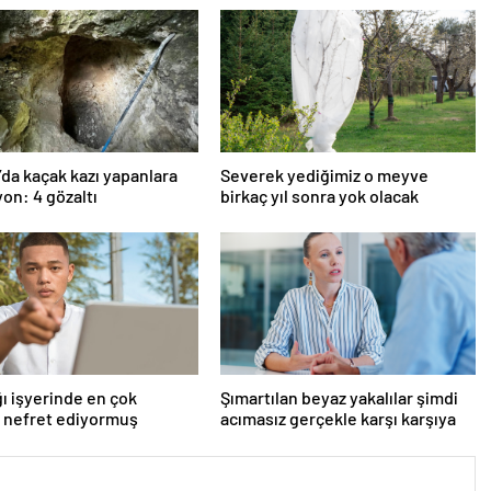
’da kaçak kazı yapanlara
Severek yediğimiz o meyve
on: 4 gözaltı
birkaç yıl sonra yok olacak
ı işyerinde en çok
Şımartılan beyaz yakalılar şimdi
 nefret ediyormuş
acımasız gerçekle karşı karşıya