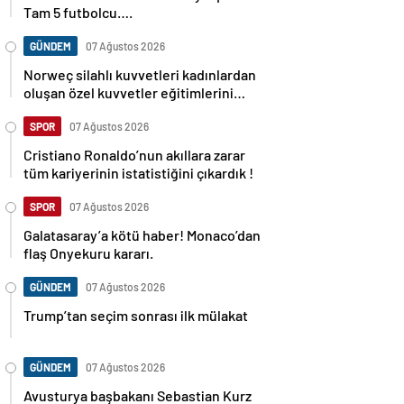
Tam 5 futbolcu….
GÜNDEM
07 Ağustos 2026
Norweç silahlı kuvvetleri kadınlardan
oluşan özel kuvvetler eğitimlerini
başlattı.
SPOR
07 Ağustos 2026
Cristiano Ronaldo’nun akıllara zarar
tüm kariyerinin istatistiğini çıkardık !
SPOR
07 Ağustos 2026
Galatasaray’a kötü haber! Monaco’dan
flaş Onyekuru kararı.
GÜNDEM
07 Ağustos 2026
Trump’tan seçim sonrası ilk mülakat
GÜNDEM
07 Ağustos 2026
Avusturya başbakanı Sebastian Kurz