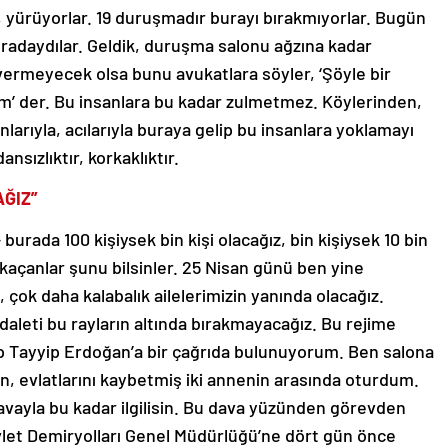
, yürüyorlar. 19 duruşmadır burayı bırakmıyorlar. Bugün
uradaydılar. Geldik, duruşma salonu ağzına kadar
ermeyecek olsa bunu avukatlara söyler, ‘Şöyle bir
m’ der. Bu insanlara bu kadar zulmetmez. Köylerinden,
nlarıyla, acılarıyla buraya gelip bu insanlara yoklamayı
nsızlıktır, korkaklıktır.
AĞIZ”
urada 100 kişiysek bin kişi olacağız, bin kişiysek 10 bin
 kaçanlar şunu bilsinler. 25 Nisan günü ben yine
 çok daha kalabalık ailelerimizin yanında olacağız.
daleti bu rayların altında bırakmayacağız. Bu rejime
 Tayyip Erdoğan’a bir çağrıda bulunuyorum. Ben salona
en, evlatlarını kaybetmiş iki annenin arasında oturdum.
vayla bu kadar ilgilisin. Bu dava yüzünden görevden
vlet Demiryolları Genel Müdürlüğü’ne dört gün önce