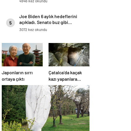
4946 kez okundu
Joe Biden 6 aylık hedeflerini
açıkladı. Senato buz gibi…
5
3072 kez okundu
Japonların sırrı
Çatalca’da kaçak
ortaya çıktı
kazı yapanlara
operasyon: 4
gözaltı