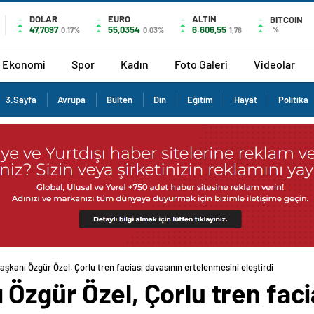
DOLAR
EURO
ALTIN
BITCOIN
47,7097
55,0354
6.606,55
%
0.17%
0.03%
1,76
Ekonomi
Spor
Kadın
Foto Galeri
Videolar
3.Sayfa
Avrupa
Bülten
Din
Eğitim
Hayat
Politika
şkanı Özgür Özel, Çorlu tren faciası davasının ertelenmesini eleştirdi
Özgür Özel, Çorlu tren faci