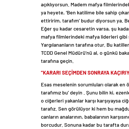
açıklıyorsun. Madem mafya filmlerinde
ya heyete, ‘Ben katilime bile sahip çık
ettiririm, tarafım’ budur diyorsun ya. B
Eğer şu kadar cesaretin varsa, şu kad
mafya filmlerindeki mafya liderleri gibi
Yargılananların tarafına otur. Bu katill
TCDD Genel Müdürü’nü al, o günkü bakanı a
tarafına geçin.
“KARARI SEÇİMDEN SONRAYA KAÇIRI
Esas meselenin sorumluları olarak en ö
tarafımız bu’ deyin . Şunu bilin ki, ezen
o ciğerleri yakanlar karşı karşıyaysa c
tarafız. Sen görülüyor ki hem bu mağdu
canların analarının, babalarının karşıs
borcudur. Sonuna kadar bu tarafta du