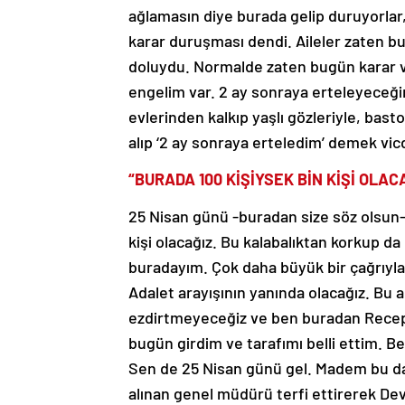
ağlamasın diye burada gelip duruyorlar
karar duruşması dendi. Aileler zaten b
doluydu. Normalde zaten bugün karar v
engelim var. 2 ay sonraya erteleyeceği
evlerinden kalkıp yaşlı gözleriyle, basto
alıp ‘2 ay sonraya erteledim’ demek vicda
“BURADA 100 KİŞİYSEK BİN KİŞİ OLAC
25 Nisan günü -buradan size söz olsun- b
kişi olacağız. Bu kalabalıktan korkup da
buradayım. Çok daha büyük bir çağrıyla,
Adalet arayışının yanında olacağız. Bu a
ezdirtmeyeceğiz ve ben buradan Recep
bugün girdim ve tarafımı belli ettim. B
Sen de 25 Nisan günü gel. Madem bu da
alınan genel müdürü terfi ettirerek De