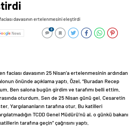
tirdi
0
News
en faciası davasının 25 Nisan’a ertelenmesinin ardından
 salonun önünde açıklama yaptı. Özel, “Buradan Recep
um. Ben salona bugün girdim ve tarafımı belli ettim.
 arasında oturdum. Sen de 25 Nisan günü gel. Cesaretin
er. Yargılananların tarafına otur. Bu katilleri
yargılatmadığın TCDD Genel Müdürü’nü al, o günkü bakanı
 katillerin tarafına geçin” çağrısını yaptı.