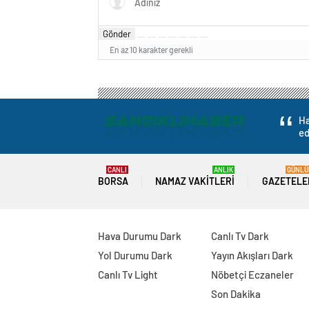
Gönder
En az 10 karakter gerekli
Ha
ed
CANLI
ANLIK
GÜNLÜ
BORSA
NAMAZ VAKITLERI
GAZETELE
Hava Durumu Dark
Canlı Tv Dark
Yol Durumu Dark
Yayın Akışları Dark
Canlı Tv Light
Nöbetçi Eczaneler
Son Dakika