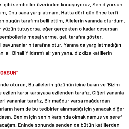
ki gibi semboller üzerinden konuşuyoruz. Sen diyorsun
arım. Onu sana yargılatmam. Hatta dört gün önce terfi
en bugün tarafımı belli ettim. Ailelerin yanında oturdum.
ar yüzün tutuyorsa, eğer gerçekten o kadar cesursan
 sembollerle mesaj verme, gel, tarafını göster.
eri savunanların tarafına otur. Yanına da yargılatmadığın
l, Binali Yıldırım’ı al; yan yana, diz dize katillerin
YORSUN”
nde oturun. Bu ailelerin gözünün içine bakın ve ‘Bizim
le ezilen karşı karşıyasa ezilenden tarafız. Ciğeri yananla
iğeri yananlar tarafız. Bir mağdur varsa mağdurdan
rların hem de bu tedbirler alınmadığı için yanacak diğer
ındasın. Benim için senin karşında olmak namus ve şeref
racağım. Eninde sonunda senden de bütün katillerden