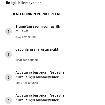
ile ilgili bilinmeyenler
KATEGORİNİN POPÜLERLERİ
Trump’tan seçim sonrası ilk
mülakat
1
8137 kez okundu
Japonların sırrı ortaya çıktı
2
5279 kez okundu
Avusturya başbakanı Sebastian
Kurz ile ilgili bilinmeyenler
3
4964 kez okundu
Avusturya başbakanı Sebastian
Kurz ile ilgili bilinmeyenler
4