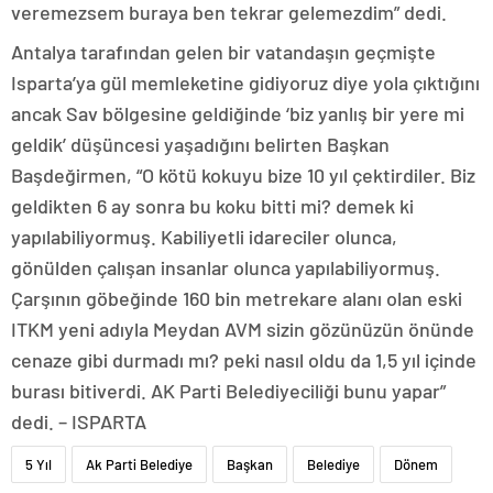
veremezsem buraya ben tekrar gelemezdim” dedi.
Antalya tarafından gelen bir vatandaşın geçmişte
Isparta’ya gül memleketine gidiyoruz diye yola çıktığını
ancak Sav bölgesine geldiğinde ‘biz yanlış bir yere mi
geldik’ düşüncesi yaşadığını belirten Başkan
Başdeğirmen, “O kötü kokuyu bize 10 yıl çektirdiler. Biz
geldikten 6 ay sonra bu koku bitti mi? demek ki
yapılabiliyormuş. Kabiliyetli idareciler olunca,
gönülden çalışan insanlar olunca yapılabiliyormuş.
Çarşının göbeğinde 160 bin metrekare alanı olan eski
ITKM yeni adıyla Meydan AVM sizin gözünüzün önünde
cenaze gibi durmadı mı? peki nasıl oldu da 1,5 yıl içinde
burası bitiverdi. AK Parti Belediyeciliği bunu yapar”
dedi. – ISPARTA
5 Yıl
Ak Parti Belediye
Başkan
Belediye
Dönem