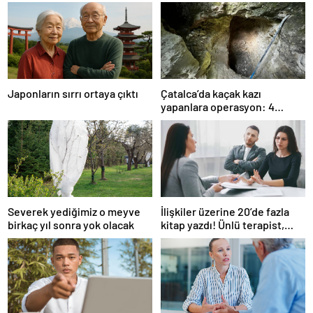
Japonların sırrı ortaya çıktı
Çatalca’da kaçak kazı
yapanlara operasyon: 4
gözaltı
Severek yediğimiz o meyve
İlişkiler üzerine 20’de fazla
birkaç yıl sonra yok olacak
kitap yazdı! Ünlü terapist,
boşanmaların gerçek
suçlularını açıklıyor