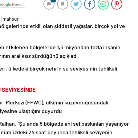
0
News
lgelerinde etkili olan şiddetli yağışlar, birçok yol ve
en etkilenen bölgelerde 1,5 milyondan fazla insanın
ının aralıksız sürdüğünü açıkladı.
ri, ülkedeki birçok nehrin su seviyesinin tehlikeli
U SEVİYESİNDE
arı Merkezi (FFWC), ülkenin kuzeydoğusundaki
iyesine ulaştığını duyurdu.
han, “Şu anda 5 bölgede ani sel baskınları yaşanıyor
 önümüzdeki 24 saat boyunca tehlikeli seviyenin