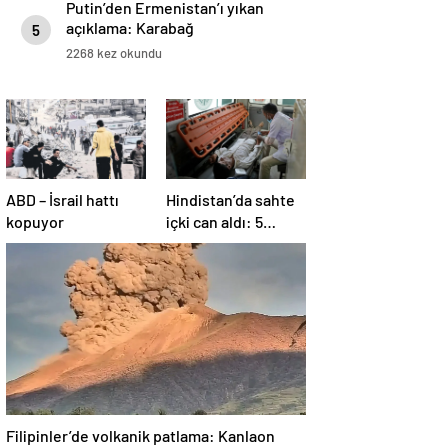
Putin’den Ermenistan’ı yıkan
açıklama: Karabağ
5
Azerbaycan’ın ayrılmaz bir
2268 kez okundu
parçasıdır!
ABD – İsrail hattı
Hindistan’da sahte
kopuyor
içki can aldı: 5
köyde alarm verildi
Filipinler’de volkanik patlama: Kanlaon