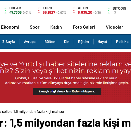
DOLAR
EURO
ALTIN
BITCOIN
47,7305
55,1827
6.635,20
%
0.01%
-0.07%
-0,38
Ekonomi
Spor
Kadın
Foto Galeri
Videolar
3.Sayfa
Avrupa
Bülten
Din
Eğitim
Hayat
Politika
 seller: 1,5 milyondan fazla kişi mahsur
r: 1,5 milyondan fazla kişi 