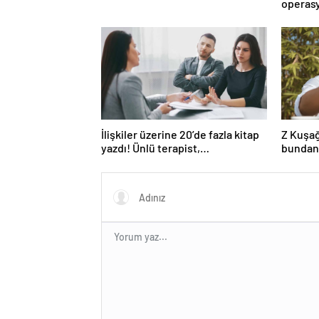
operasy
İlişkiler üzerine 20’de fazla kitap
Z Kuşağ
yazdı! Ünlü terapist,
bundan
boşanmaların gerçek suçlularını
açıklıyor