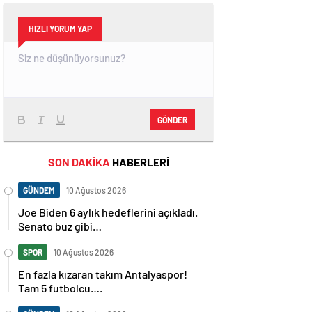
HIZLI YORUM YAP
GÖNDER
SON DAKİKA
HABERLERİ
GÜNDEM
10 Ağustos 2026
Joe Biden 6 aylık hedeflerini açıkladı.
Senato buz gibi…
SPOR
10 Ağustos 2026
En fazla kızaran takım Antalyaspor!
Tam 5 futbolcu….