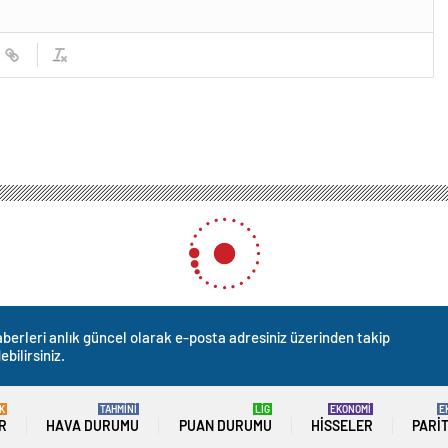
berleri anlık güncel olarak e-posta adresiniz üzerinden takip
ebilirsiniz.
K
TAHMİNİ
LİG
EKONOMİ
E
R
HAVA DURUMU
PUAN DURUMU
HISSELER
PARI