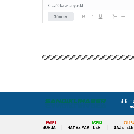
En az 10 karakter gerekli
Gönder
Ha
ed
CANLI
ANLIK
GÜNLÜ
BORSA
NAMAZ VAKITLERI
GAZETELE