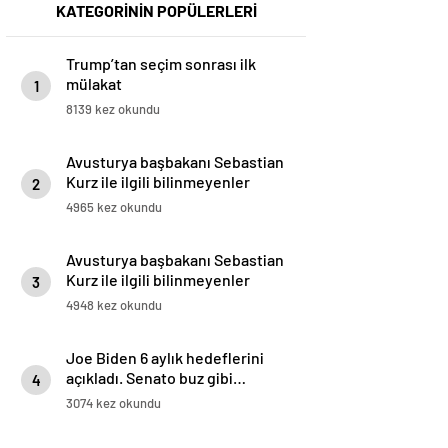
KATEGORİNİN POPÜLERLERİ
Trump’tan seçim sonrası ilk
mülakat
1
8139 kez okundu
Avusturya başbakanı Sebastian
Kurz ile ilgili bilinmeyenler
2
4965 kez okundu
Avusturya başbakanı Sebastian
Kurz ile ilgili bilinmeyenler
3
4948 kez okundu
Joe Biden 6 aylık hedeflerini
açıkladı. Senato buz gibi…
4
3074 kez okundu