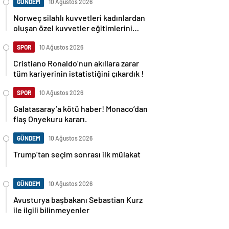
GÜNDEM
10 Ağustos 2026
Norweç silahlı kuvvetleri kadınlardan
oluşan özel kuvvetler eğitimlerini
başlattı.
SPOR
10 Ağustos 2026
Cristiano Ronaldo’nun akıllara zarar
tüm kariyerinin istatistiğini çıkardık !
SPOR
10 Ağustos 2026
Galatasaray’a kötü haber! Monaco’dan
flaş Onyekuru kararı.
GÜNDEM
10 Ağustos 2026
Trump’tan seçim sonrası ilk mülakat
GÜNDEM
10 Ağustos 2026
Avusturya başbakanı Sebastian Kurz
ile ilgili bilinmeyenler