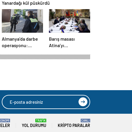
Yanardağı kül püskürdü
Almanya’da darbe
Barış masası
operasyonu:
Atina’yı
Gözaltılar
telaşlandırdı:
gerçekleşti
Başkan Erdoğan’ın
hamleleri korkuttu!
‘Yunanistan için risk
taşıyor’
KONOMİ
TRAFİK
CANLI
TELER
YOL DURUMU
KRIPTO PARALAR