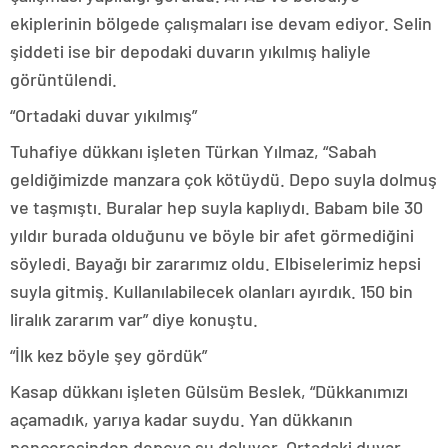
ekiplerinin bölgede çalışmaları ise devam ediyor. Selin
şiddeti ise bir depodaki duvarın yıkılmış haliyle
görüntülendi.
“Ortadaki duvar yıkılmış”
Tuhafiye dükkanı işleten Türkan Yılmaz, “Sabah
geldiğimizde manzara çok kötüydü. Depo suyla dolmuş
ve taşmıştı. Buralar hep suyla kaplıydı. Babam bile 30
yıldır burada olduğunu ve böyle bir afet görmediğini
söyledi. Bayağı bir zararımız oldu. Elbiselerimiz hepsi
suyla gitmiş. Kullanılabilecek olanları ayırdık. 150 bin
liralık zararım var” diye konuştu.
“İlk kez böyle şey gördük”
Kasap dükkanı işleten Gülsüm Beslek, “Dükkanımızı
açamadık, yarıya kadar suydu. Yan dükkanın
penceresinden depoya su doluyor. Ortadaki duvar