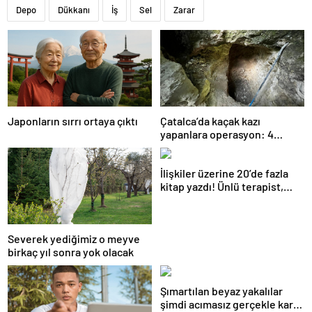
Depo
Dükkanı
İş
Sel
Zarar
Japonların sırrı ortaya çıktı
Çatalca’da kaçak kazı
yapanlara operasyon: 4
gözaltı
İlişkiler üzerine 20’de fazla
kitap yazdı! Ünlü terapist,
boşanmaların gerçek
suçlularını açıklıyor
Severek yediğimiz o meyve
birkaç yıl sonra yok olacak
Şımartılan beyaz yakalılar
şimdi acımasız gerçekle karşı