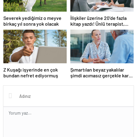
Severek yediğimiz o meyve
İlişkiler üzerine 20’de fazla
birkaç yıl sonra yok olacak
kitap yazdı! Ünlü terapist,
boşanmaların gerçek
suçlularını açıklıyor
Z Kuşağı işyerinde en çok
Şımartılan beyaz yakalılar
bundan nefret ediyormuş
şimdi acımasız gerçekle karşı
karşıya