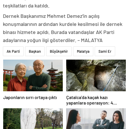
teşkilatları da katıldı.
Dernek Başkanımız Mehmet Demez’in açılış
konuşmalarının ardından kurdele kesilmesi ile dernek
binası hizmete açıldı. Burada vatandaşlar AK Parti
adaylarına yoğun ilgi gösterdiler. – MALATYA
Ak Parti
Başkan
Büyükşehir
Malatya
Sami Er
Japonların sırrı ortaya çıktı
Çatalca’da kaçak kazı
yapanlara operasyon: 4
gözaltı