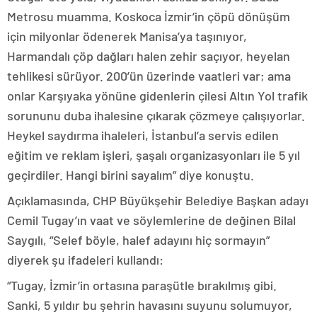
Metrosu muamma. Koskoca İzmir’in çöpü dönüşüm
için milyonlar ödenerek Manisa’ya taşınıyor,
Harmandalı çöp dağları halen zehir saçıyor, heyelan
tehlikesi sürüyor. 200’ün üzerinde vaatleri var; ama
onlar Karşıyaka yönüne gidenlerin çilesi Altın Yol trafik
sorununu duba ihalesine çıkarak çözmeye çalışıyorlar.
Heykel saydırma ihaleleri, İstanbul’a servis edilen
eğitim ve reklam işleri, şaşalı organizasyonları ile 5 yıl
geçirdiler. Hangi birini sayalım” diye konuştu.
Açıklamasında, CHP Büyükşehir Belediye Başkan adayı
Cemil Tugay’ın vaat ve söylemlerine de değinen Bilal
Saygılı, “Selef böyle, halef adayını hiç sormayın”
diyerek şu ifadeleri kullandı:
“Tugay, İzmir’in ortasına paraşütle bırakılmış gibi.
Sanki, 5 yıldır bu şehrin havasını suyunu solumuyor,