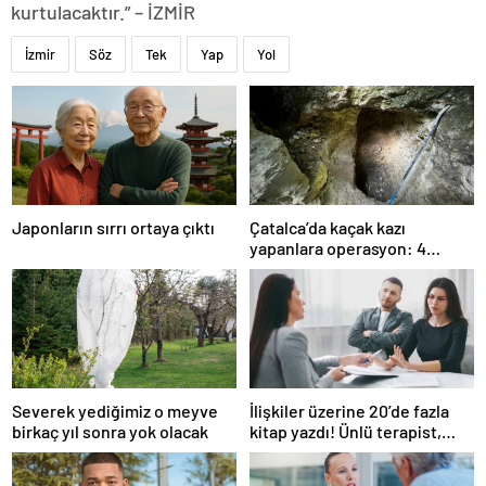
kurtulacaktır.” – İZMİR
İzmir
Söz
Tek
Yap
Yol
Japonların sırrı ortaya çıktı
Çatalca’da kaçak kazı
yapanlara operasyon: 4
gözaltı
Severek yediğimiz o meyve
İlişkiler üzerine 20’de fazla
birkaç yıl sonra yok olacak
kitap yazdı! Ünlü terapist,
boşanmaların gerçek
suçlularını açıklıyor