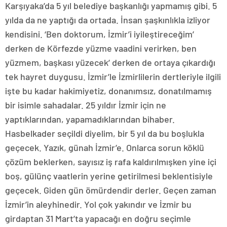
Karşıyaka’da 5 yıl belediye başkanlığı yapmamış gibi. 5
yılda da ne yaptığı da ortada. İnsan şaşkınlıkla izliyor
kendisini. ‘Ben doktorum, İzmir’i iyileştireceğim’
derken de Körfezde yüzme vaadini verirken, ben
yüzmem, başkası yüzecek’ derken de ortaya çıkardığı
tek hayret duygusu. İzmir’le İzmirlilerin dertleriyle ilgili
işte bu kadar hakimiyetiz, donanımsız, donatılmamış
bir isimle sahadalar. 25 yıldır İzmir için ne
yaptıklarından, yapamadıklarından bihaber.
Hasbelkader seçildi diyelim, bir 5 yıl da bu boşlukla
geçecek. Yazık, günah İzmir’e. Onlarca sorun köklü
çözüm beklerken, sayısız iş rafa kaldırılmışken yine içi
boş, gülünç vaatlerin yerine getirilmesi beklentisiyle
geçecek. Giden gün ömürdendir derler. Geçen zaman
İzmir’in aleyhinedir. Yol çok yakındır ve İzmir bu
girdaptan 31 Mart’ta yapacağı en doğru seçimle