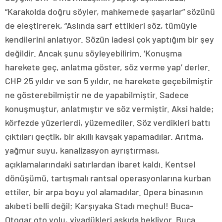
“Karakolda doğru söyler, mahkemede şaşarlar” sözünü
de eleştirerek, “Aslında sarf ettikleri söz, tümüyle
kendilerini anlatıyor. Sözün iadesi çok yaptığım bir şey
değildir. Ancak şunu söyleyebilirim. ‘Konuşma
harekete geç, anlatma göster, söz verme yap’ derler.
CHP 25 yıldır ve son 5 yıldır, ne harekete geçebilmiştir
ne gösterebilmiştir ne de yapabilmiştir. Sadece
konuşmuştur, anlatmıştır ve söz vermiştir. Aksi halde;
körfezde yüzerlerdi, yüzemediler. Söz verdikleri battı
çıktıları geçtik, bir akıllı kavşak yapamadılar. Arıtma,
yağmur suyu, kanalizasyon ayrıştırması,
açıklamalarındaki satırlardan ibaret kaldı. Kentsel
dönüşümü, tartışmalı rantsal operasyonlarına kurban
ettiler, bir arpa boyu yol alamadılar. Opera binasının
akıbeti belli değil; Karşıyaka Stadı meçhul! Buca-
Otogar oto yolu, viyadükleri askıda bekliyor. Buca