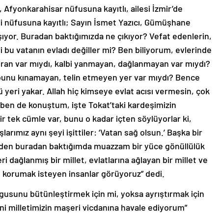
Afyonkarahisar nüfusuna kayıtlı, ailesi İzmir’de
i nüfusuna kayıtlı; Sayın İsmet Yazıcı, Gümüşhane
aşıyor. Buradan baktığımızda ne çıkıyor? Vefat edenlerin,
si bu vatanın evladı değiller mi? Ben biliyorum, evlerinde
ran var mıydı, kalbi yanmayan, dağlanmayan var mıydı?
, bunu kınamayan, telin etmeyen yer var mıydı? Bence
ğü yeri yakar. Allah hiç kimseye evlat acısı vermesin, çok
ben de konuştum, işte Tokat’taki kardeşimizin
r tek cümle var, bunu o kadar içten söylüyorlar ki,
ımız aynı şeyi işittiler: ‘Vatan sağ olsun.’ Başka bir
üzden buradan baktığımda muazzam bir yüce gönüllülük
 dağlanmış bir millet, evlatlarına ağlayan bir millet ve
ı korumak isteyen insanlar görüyoruz” dedi.
rgusunu bütünleştirmek için mi, yoksa ayrıştırmak için
ni milletimizin maşeri vicdanına havale ediyorum”