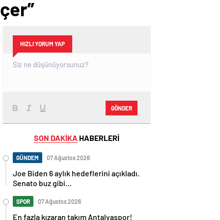
eçer”
HIZLI YORUM YAP
GÖNDER
SON DAKİKA
HABERLERİ
GÜNDEM
07 Ağustos 2026
Joe Biden 6 aylık hedeflerini açıkladı.
Senato buz gibi…
SPOR
07 Ağustos 2026
En fazla kızaran takım Antalyaspor!