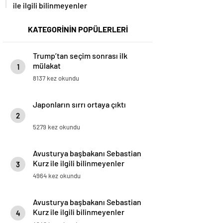
ile ilgili bilinmeyenler
KATEGORİNİN POPÜLERLERİ
Trump’tan seçim sonrası ilk
mülakat
1
8137 kez okundu
Japonların sırrı ortaya çıktı
2
5279 kez okundu
Avusturya başbakanı Sebastian
Kurz ile ilgili bilinmeyenler
3
4964 kez okundu
Avusturya başbakanı Sebastian
Kurz ile ilgili bilinmeyenler
4