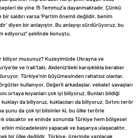
 sebepleri de yine 15 Temmuz’a dayanmaktadır. Çünkü
ye bir saldırı varsa ‘Partim önemli değildir, benim
’ diyen bir anlayıştır. Bu anlayışı sürdürüyoruz, bu
 ediyoruz” şeklinde konuştu.
or biliyor musunuz? Kuzeyimizde Ukrayna ve
riye’de ve Irak’taki, Akdeniz’deki karışıklıkla beraber
 duruyor. Türkiye’nin büyümesinden rahatsız olanlar,
gütler kullanıyor. Değerli arkadaşlar, vekalet savaşları
nı ortaya koyanları çok iyi biliyoruz. Bunları bildiği
kuklayı da biliyoruz, kuklacıları da biliyoruz. Sırtını terör
 şunu da çok iyi bilsinler ki, bu ülke terörle
ı olacaktır ve eninde sonunda Türkiye hem bölgesel
e etkin mücadelesini yapacak ve başarıya ulaşacaktır.
k bir ülke değildir. Türkiye, üzerinde yazılacak