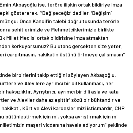
in Akbaşoğlu ise, teröre ilişkin ortak bildiriye imza
ki göstererek, “‘Değişeceğiz’ dediler, ‘Değişim’
ümüz şu: Önce Kandil’in talebi doğrultusunda terörle
onra şehitlerimizle ve Mehmetçiklerimizle birlikte
 Millet Meclisi ortak bildirisine imza atmaktan
mden korkuyorsunuz? Bu utanç gerçekten size yeter.
eri çarpıtmasın, hakikatin üstünü örtmeye çalışmasın”
nde birbirlerini takip ettiğini söyleyen Akbaşoğlu,
Kürtlere ve Alevilere ayrımcı bir dil kullanması, her
aksızlıktır. Ayrıştırıcı, ayrımcı bir dili asla ve kata
tler ve Aleviler daha az eşittir’ sözü bir bühtandır ve
 hakikati, Kürt ve Alevi kardeşlerimizi istismardır. CHP
u bütünleştirmek için mi, yoksa ayrıştırmak için mi
milletimizin maşeri vicdanına havale ediyorum” şeklinde