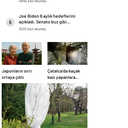
4946 kez okundu
Joe Biden 6 aylık hedeflerini
açıkladı. Senato buz gibi…
5
3072 kez okundu
Japonların sırrı
Çatalca’da kaçak
ortaya çıktı
kazı yapanlara
operasyon: 4
gözaltı