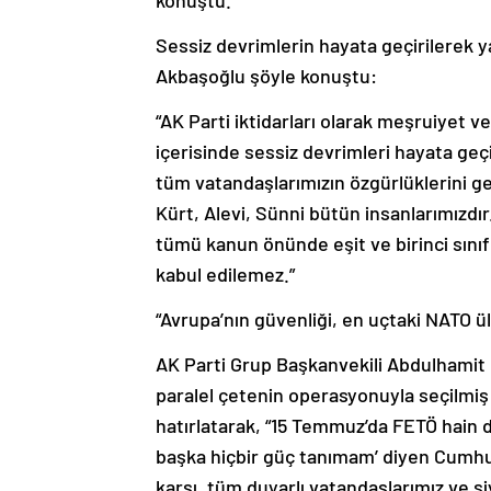
konuştu.
Sessiz devrimlerin hayata geçirilerek y
Akbaşoğlu şöyle konuştu:
“AK Parti iktidarları olarak meşruiyet v
içerisinde sessiz devrimleri hayata geç
tüm vatandaşlarımızın özgürlüklerini ge
Kürt, Alevi, Sünni bütün insanlarımızdır
tümü kanun önünde eşit ve birinci sınıf v
kabul edilemez.”
“Avrupa’nın güvenliği, en uçtaki NATO ü
AK Parti Grup Başkanvekili Abdulhamit G
paralel çetenin operasyonuyla seçilmi
hatırlatarak, “15 Temmuz’da FETÖ hain 
başka hiçbir güç tanımam’ diyen Cumhur
karşı, tüm duyarlı vatandaşlarımız ve si