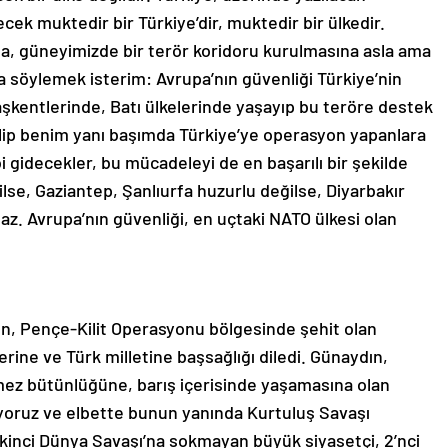
cek muktedir bir Türkiye’dir, muktedir bir ülkedir.
ında, güneyimizde bir terör koridoru kurulmasına asla ama
a söylemek isterim: Avrupa’nın güvenliği Türkiye’nin
aşkentlerinde, Batı ülkelerinde yaşayıp bu teröre destek
lip benim yanı başımda Türkiye’ye operasyon yapanlara
 gidecekler, bu mücadeleyi de en başarılı bir şekilde
lse, Gaziantep, Şanlıurfa huzurlu değilse, Diyarbakır
z. Avrupa’nın güvenliği, en uçtaki NATO ülkesi olan
, Pençe-Kilit Operasyonu bölgesinde şehit olan
erine ve Türk milletine başsağlığı diledi. Günaydın,
nmez bütünlüğüne, barış içerisinde yaşamasına olan
ediyoruz ve elbette bunun yanında Kurtuluş Savaşı
İkinci Dünya Savaşı’na sokmayan büyük siyasetçi, 2’nci