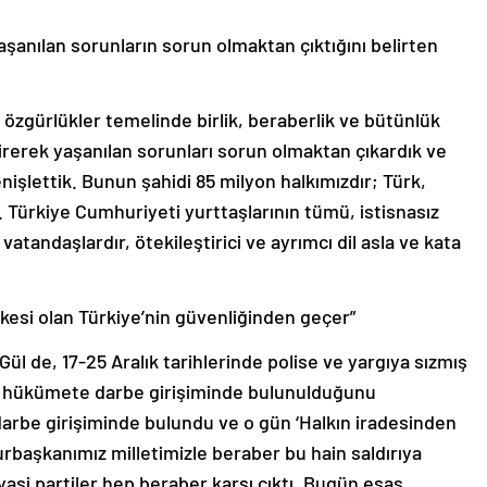
aşanılan sorunların sorun olmaktan çıktığını belirten
e özgürlükler temelinde birlik, beraberlik ve bütünlük
irerek yaşanılan sorunları sorun olmaktan çıkardık ve
nişlettik. Bunun şahidi 85 milyon halkımızdır; Türk,
. Türkiye Cumhuriyeti yurttaşlarının tümü, istisnasız
atandaşlardır, ötekileştirici ve ayrımcı dil asla ve kata
lkesi olan Türkiye’nin güvenliğinden geçer”
ül de, 17-25 Aralık tarihlerinde polise ve yargıya sızmış
ş hükümete darbe girişiminde bulunulduğunu
darbe girişiminde bulundu ve o gün ‘Halkın iradesinden
başkanımız milletimizle beraber bu hain saldırıya
yasi partiler hep beraber karşı çıktı. Bugün esas