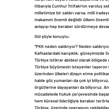
itibarıyla Cumhur İttifakı’nın varoluş
milletimize bir saldırı varsa, milli irade
makamım önemli değildir ülkem önemlidir
anlayışı hep beraber sürdürmeye devam
Gül şöyle konuştu:
“PKK neden saldırıyor? Neden saldırıy
Kafkaslardaki karışıklık, güneyimizde Su
Türkiye istikrar abidesi olarak bölgede
Türkiye büyümesin isteyenler taşeron ör
üzerinden ülkeleri dizayn etme politikası
halde göz yumanları da çok iyi biliyoruz, 
örgütlerine dayayanları da biliyoruz. Ama
mücadelede hukuk çerçevesinde başarıl
hem küresel liderliğiyle beraber terörl
Türkiye, üzerinde operasyon çekilebilece