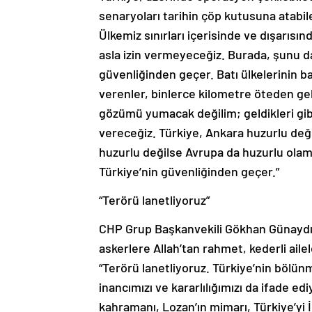
senaryoları tarihin çöp kutusuna atabile
Ülkemiz sınırları içerisinde ve dışarıs
asla izin vermeyeceğiz. Burada, şunu d
güvenliğinden geçer. Batı ülkelerinin b
verenler, binlerce kilometre öteden ge
gözümü yumacak değilim; geldikleri gibi
vereceğiz. Türkiye, Ankara huzurlu deği
huzurlu değilse Avrupa da huzurlu olama
Türkiye’nin güvenliğinden geçer.”
“Terörü lanetliyoruz”
CHP Grup Başkanvekili Gökhan Günaydın
askerlere Allah’tan rahmet, kederli ailel
“Terörü lanetliyoruz. Türkiye’nin bölü
inancımızı ve kararlılığımızı da ifade 
kahramanı, Lozan’ın mimarı, Türkiye’yi 