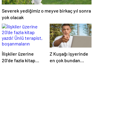
Severek yediğimiz o meyve birkaç yıl sonra
yok olacak
İlişkiler üzerine
Z Kuşağı işyerinde
20’de fazla kitap
en çok bundan
yazdı! Ünlü terapist,
nefret ediyormuş
boşanmaların
gerçek suçlularını
açıklıyor