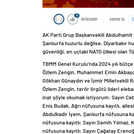
0
BEĞENDİM
ABONE OL
AK Parti Grup Başkanvekili Abdulhamit G
Şanlıurfa huzurlu değilse, Diyarbakır h
güvenliği, en uçtaki NATO ülkesi olan T
TBMM Genel Kurulu’nda 2024 yılı bütçe
Özlem Zengin, Muhammet Emin Akbaşoğl
Gökhan Günaydın ve İzmir Milletvekili R
Özlem Zengin, terör örgütü lideri elebaş
inat şöyle okumak istiyorum: Sayın Ceb
Enis Budak, Ağrı nüfusuna kayıtlı, ailes
Abdulkadir İyem, Şanlıurfa nüfusuna kay
nüfusuna kayıtlı; Sayın Semih Yılmaz, K
nüfusuna kayıtlı; Sayın Çağatay Erenoğ