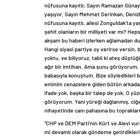
nüfusuna kayıtlı; Sayın Ramazan Günay, 
yaşıyor. Sayın Mehmet Serinkan, Denizl
nüfusuna kayıtlı, ailesi Zonguldak’ta y
şehit olanların bir milliyeti var mı? Hep
akşam bu haberi izlerken ağlamadan du
Hangi siyasi partiye oy verirse versin
yoktu. ve biliyoruz, tabii ki ateş düştü
ağır bir imtihan. Ama şunu görüyorum, 
babasıyla konuştum. Bize söyledikleri bi
eminim cenazelere giden bütün arkadaşlar
ifade yok, başka bir talep de yok. O y
görüyorum. Yani yüreği dağlanmış, ciğeri
nihayetinde canı pahasına bu topraklar
“CHP ve DEM Parti’nin Kürt ve Alevi vu
mi devamlı olarak gündeme getirdikleri