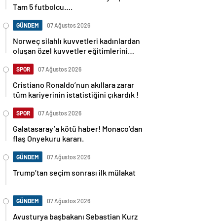
Tam 5 futbolcu….
GÜNDEM
07 Ağustos 2026
Norweç silahlı kuvvetleri kadınlardan
oluşan özel kuvvetler eğitimlerini
başlattı.
SPOR
07 Ağustos 2026
Cristiano Ronaldo’nun akıllara zarar
tüm kariyerinin istatistiğini çıkardık !
SPOR
07 Ağustos 2026
Galatasaray’a kötü haber! Monaco’dan
flaş Onyekuru kararı.
GÜNDEM
07 Ağustos 2026
Trump’tan seçim sonrası ilk mülakat
GÜNDEM
07 Ağustos 2026
Avusturya başbakanı Sebastian Kurz