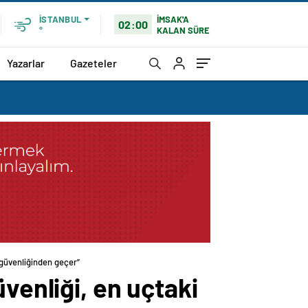
İMSAK'A
İSTANBUL
02:00
KALAN SÜRE
°
Yazarlar
Gazeteler
 güvenliğinden geçer”
venliği, en uçtaki