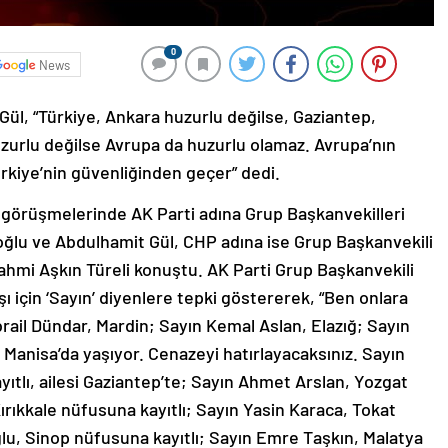
0
News
ül, “Türkiye, Ankara huzurlu değilse, Gaziantep,
uzurlu değilse Avrupa da huzurlu olamaz. Avrupa’nın
ürkiye’nin güvenliğinden geçer” dedi.
 görüşmelerinde AK Parti adına Grup Başkanvekilleri
u ve Abdulhamit Gül, CHP adına ise Grup Başkanvekili
ahmi Aşkın Türeli konuştu. AK Parti Grup Başkanvekili
ı için ‘Sayın’ diyenlere tepki göstererek, “Ben onlara
rail Dündar, Mardin; Sayın Kemal Aslan, Elazığ; Sayın
i Manisa’da yaşıyor. Cenazeyi hatırlayacaksınız. Sayın
ıtlı, ailesi Gaziantep’te; Sayın Ahmet Arslan, Yozgat
ırıkkale nüfusuna kayıtlı; Sayın Yasin Karaca, Tokat
lu, Sinop nüfusuna kayıtlı; Sayın Emre Taşkın, Malatya