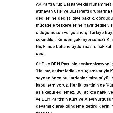
AK Parti Grup Başkanvekili Muhammet Em
atmayan CHP ve DEM Parti gruplarına tep
dediler, ne değişti diye baktık, gördüğ
mücadele tezkerelerine hayır dediler, s
olduğumuzun vurgulandığı Türkiye Büyük
çekindiler. Kimden çekiniyorsunuz? Ki
Hiç kimse bahane uydurmasın, hakikatl
dedi.
CHP ve DEM Parti’nin senkronizasyon içi
“Haksız, asılsız iddia ve suçlamalarıyla 
şeyden önce bu kardeşlerimize büyük bir h
kabul etmiyoruz. Her iki partinin de ‘Kür
asla kabul edilemez. Bu, açıkça hakkı ve
ve DEM Parti’nin Kürt ve Alevi vurgusun
devamlı olarak gündeme getirdiklerini 