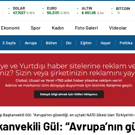
DOLAR
EURO
ALTIN
BITCOIN
47,7027
55,2131
6.651,05
%
0.15%
0.35%
2,44
Ekonomi
Spor
Kadın
Foto Galeri
Videolar
3.Sayfa
Avrupa
Bülten
Din
Eğitim
Hayat
Politika
p Başkanvekili Gül: “Avrupa’nın güvenliği, en uçtaki NATO ülkesi olan Türkiye’nin
anvekili Gül: “Avrupa’nın gü