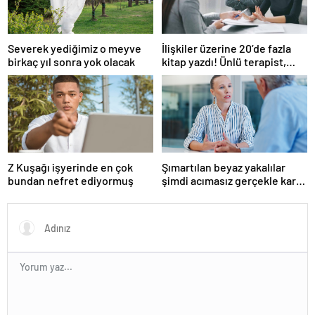
Severek yediğimiz o meyve
İlişkiler üzerine 20’de fazla
birkaç yıl sonra yok olacak
kitap yazdı! Ünlü terapist,
boşanmaların gerçek
suçlularını açıklıyor
Z Kuşağı işyerinde en çok
Şımartılan beyaz yakalılar
bundan nefret ediyormuş
şimdi acımasız gerçekle karşı
karşıya