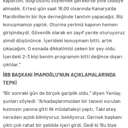
kapattım, doğrusunu söylemek gerekirse yine ciddiye
almadık. Ertesi gün saat 16.00 civarında Kanarya’da
Mardinlilerin bir ilçe derneğinde tanıtım yapacağız. Biz
konuşmamızı yaptık. Oturma yerimiz kapının hemen
girişindeydi. Güvenlik olarak en zayıf yerde oturuyoruz
şimdi düşününce. İçerideki konuşmam bitti, artık
çıkacağım. O esnada dikkatimizi çeken bir şey oldu.
İçerdeki 2-3 kişi benim programım bitti değince dışarı
çıktılar.”
İBB BAŞKANI İMAMOĞLU’NUN AÇIKLAMALARINDA
TEPKİ
“Bir sonraki gün de birçok gariplik oldu.” diyen Yeniay,
şunları söyledi: “Arkadaşlarımızdan bir tanesi vurulan
kızımızın yanına gitti ilk müdahaleyi yaptı. Tabi ateş
nereden açıldı bilmiyoruz, bekliyoruz. Dernek başkanı
çıktı çok rahat bir şekilde içeri girdi. Dedi ki ‘Bu bize