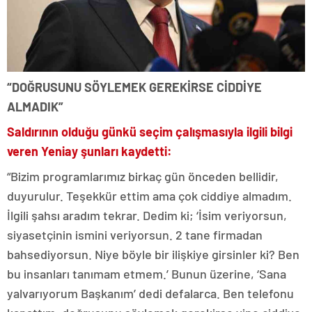
“DOĞRUSUNU SÖYLEMEK GEREKİRSE CİDDİYE
ALMADIK”
Saldırının olduğu günkü seçim çalışmasıyla ilgili bilgi
veren Yeniay şunları kaydetti:
“Bizim programlarımız birkaç gün önceden bellidir,
duyurulur. Teşekkür ettim ama çok ciddiye almadım.
İlgili şahsı aradım tekrar. Dedim ki; ‘İsim veriyorsun,
siyasetçinin ismini veriyorsun. 2 tane firmadan
bahsediyorsun. Niye böyle bir ilişkiye girsinler ki? Ben
bu insanları tanımam etmem.’ Bunun üzerine, ‘Sana
yalvarıyorum Başkanım’ dedi defalarca. Ben telefonu