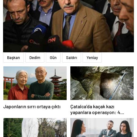
Başkan
Dedim
Gün
Saldırı
Yeniay
Japonların sırrı ortaya çıktı
Çatalca’da kaçak kazı
yapanlara operasyon: 4
gözaltı